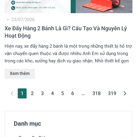
23/07/2026
Xe Đẩy Hàng 2 Bánh Là Gì? Cấu Tạo Và Nguyên Lý
Hoạt Động
Hiện nay, xe đẩy hàng 2 bánh là một trong những thiết bị hỗ trợ
vận chuyển quen thuộc và được nhiều Anh Em sử dụng trong
trong các kho, xưởng hay dịch vụ giao nhận. Nhờ thiết kế gọn
nhẹ, dễ điều khiển cùng khả năng chịu tải tốt, dòng xe này giúp
Xem thêm
Anh Em tiết kiệm đáng kể sức lao động và thời gian vận
chuyển. Vậy xe đẩy hàng 2 bánh là gì, cấu tạo gồm những bộ
phận nào và hoạt động ra sao? Hãy cùng Kết Nối Tiêu Dùng
(current)
1
2
3
4
5
6
...
318
319
tìm hiểu chi tiết trong bài viết dưới đây!
Danh mục