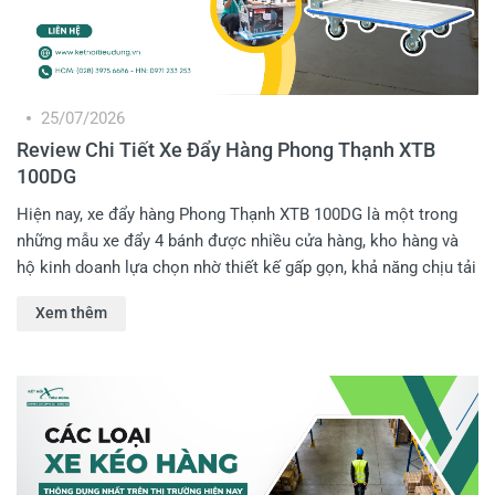
25/07/2026
Review Chi Tiết Xe Đẩy Hàng Phong Thạnh XTB
100DG
Hiện nay, xe đẩy hàng Phong Thạnh XTB 100DG là một trong
những mẫu xe đẩy 4 bánh được nhiều cửa hàng, kho hàng và
hộ kinh doanh lựa chọn nhờ thiết kế gấp gọn, khả năng chịu tải
tốt cùng mức giá hợp lý. Không chỉ hỗ trợ vận chuyển hàng
Xem thêm
hóa, sản phẩm còn giúp giảm đáng kể sức lao động và nâng
cao hiệu quả làm việc cho Anh Em trong nhiều công việc khác
nhau. Anh em hãy cùng Kết Nối Tiêu Dùng review chi tiết xe
đẩy hàng Phong Thạnh XTB 100DG trong bài viết dưới đây!