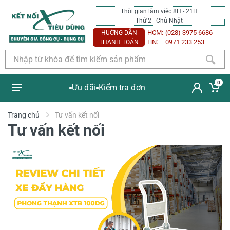
Thời gian làm việc 8H - 21H
Thứ 2 - Chủ Nhật
HCM:
(028) 3975 6686
HƯỚNG DẪN
HN:
0971 233 253
THANH TOÁN
0
Ưu đãi
Kiểm tra đơn
Trang chủ
Tư vấn kết nối
Tư vấn kết nối