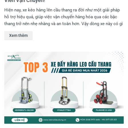
Viên Vận Chuyển!
Hiện nay, xe kéo hàng lên cầu thang ra đời như một giải pháp
hỗ trợ hiệu quả, giúp việc vận chuyển hàng hóa qua các bậc
thang trở nên nhẹ nhàng và an toàn hơn. Vậy dòng xe này có gì
đặc biệt và vì sao ngày càng nhiều Anh Em làm nghề vận
Xem thêm
chuyển lựa chọn sử dụng đến vậy? Trong bài viết này, Kết Nối
Tiêu Dùng sẽ giúp Anh Em có cái nhìn chi tiết hơn về xe kéo
hàng leo cầu thang!