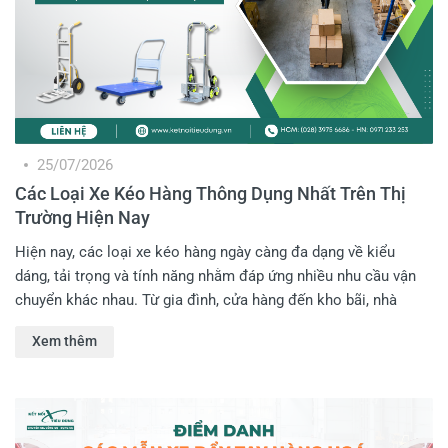
25/07/2026
Các Loại Xe Kéo Hàng Thông Dụng Nhất Trên Thị
Trường Hiện Nay
Hiện nay, các loại xe kéo hàng ngày càng đa dạng về kiểu
dáng, tải trọng và tính năng nhằm đáp ứng nhiều nhu cầu vận
chuyển khác nhau. Từ gia đình, cửa hàng đến kho bãi, nhà
xưởng hay đơn vị giao nhận đều có những dòng xe chuyên
Xem thêm
dụng riêng. Nếu Anh Em chưa biết nên lựa chọn loại nào phù
hợp, hãy cùng Kết Nối Tiêu Dùng điểm qua những dòng xe kéo
hàng phổ biến nhất trên thị trường hiện nay.