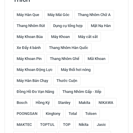
Máy Hàn Que
Máy Mài Góc
Thang Nhôm Chữ A
Thang Nhôm Rút
Dụng cụ tổng hợp
Mặt Nạ Hàn
Máy Khoan Búa
Máy Khoan
Máy cắt sắt
Xe Đẩy 4 bánh
Thang Nhôm Hàn Quốc
Máy Khoan Pin
Thang Nhôm Ghế
Mũi Khoan
Máy Khoan Động Lực
Máy thổi hơi nóng
Máy Hàn Bán Chạy
Thước Cuộn
Đồng Hồ Đo Vạn Năng
Thang Nhôm Gấp - Xếp
Bosch
Hồng Ký
Stanley
Makita
NIKAWA
POONGSAN
Kingtony
Total
Tolsen
MAKTEC
TOPTUL
TOP
Nikita
Jasic