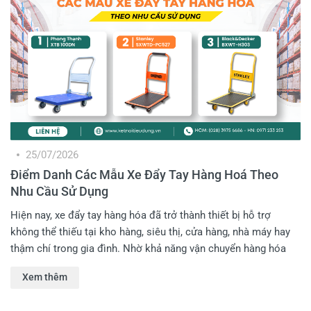
25/07/2026
Điểm Danh Các Mẫu Xe Đẩy Tay Hàng Hoá Theo
Nhu Cầu Sử Dụng
Hiện nay, xe đẩy tay hàng hóa đã trở thành thiết bị hỗ trợ
không thể thiếu tại kho hàng, siêu thị, cửa hàng, nhà máy hay
thậm chí trong gia đình. Nhờ khả năng vận chuyển hàng hóa
nhanh chóng, giảm sức lao động và nâng cao hiệu quả làm
Xem thêm
việc, dòng sản phẩm này ngày càng được nhiều Anh Em lựa
chọn. Vậy đâu là mẫu xe đẩy phù hợp với nhu cầu sử dụng của