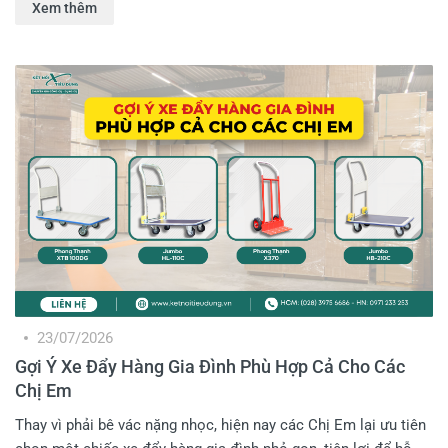
Xem thêm
việc sử dụng xe đẩy hàng sẽ giúp quá trình vận chuyển diễn ra
nhanh chóng, an toàn và hiệu quả hơn. Vậy đâu là những mẫu
xe đẩy hàng chịu tải cao, bền bỉ mà Anh Em nên đầu tư? Hãy
cùng Kết Nối Tiêu Dùng khám phá ngay trong bài viết dưới đây!
23/07/2026
Gợi Ý Xe Đẩy Hàng Gia Đình Phù Hợp Cả Cho Các
Chị Em
Thay vì phải bê vác nặng nhọc, hiện nay các Chị Em lại ưu tiên