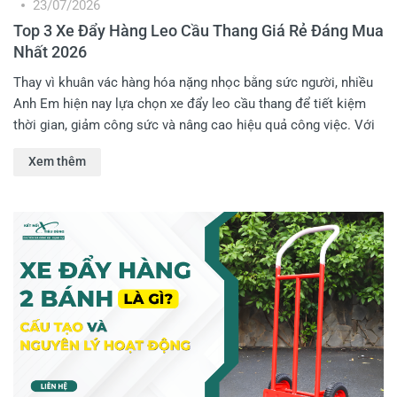
23/07/2026
Top 3 Xe Đẩy Hàng Leo Cầu Thang Giá Rẻ Đáng Mua
Nhất 2026
Thay vì khuân vác hàng hóa nặng nhọc bằng sức người, nhiều
Anh Em hiện nay lựa chọn xe đẩy leo cầu thang để tiết kiệm
thời gian, giảm công sức và nâng cao hiệu quả công việc. Với
nhiều mẫu mã, tải trọng và mức giá khác nhau trên thị trường,
Xem thêm
việc chọn sản phẩm phù hợp có thể khiến không ít người phân
vân. Trong bài viết này, Kết Nối Tiêu Dùng sẽ giới thiệu Top 3
mẫu xe đẩy hàng leo cầu thang giá tốt, đáng mua nhất năm
2026 để Anh Em tham khảo.