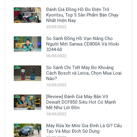
Đánh Giá Đồng Hồ Đo Điện Trở
Kyoritsu, Top 5 Sản Phẩm Bán Chạy
Nhất Hiện Nay
23/03/2022
So Sánh Đồng Hồ Vạn Năng Cho
Người Mới Sanwa CD800A Và Hioki
3244-60
05/03/2022
So Sánh Chi Tiết Máy Đo Khoảng
Cách Bosch và Leica, Chọn Mua Loại
Nào?
10/03/2022
[Review] Đánh Giá Máy Bắn Vít
Dewalt DCF850 Siêu Hot Có Mạnh
Mẽ Như Lời Đồn
18/03/2022
Máy Rửa Xe Mini Gia Đình Là Gì? Cấu
Tạo Và Mục Đích Sử Dụng