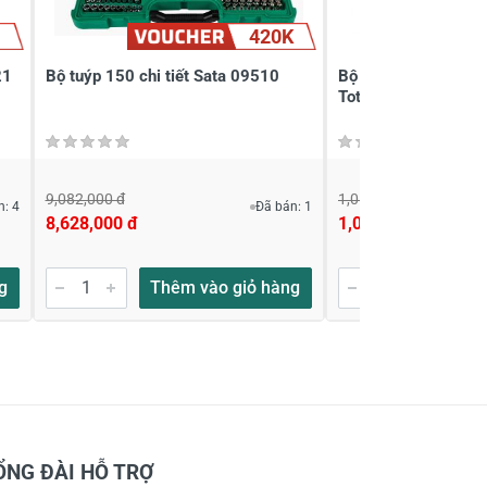
420K
21
Bộ tuýp 150 chi tiết Sata 09510
Bộ 8 đầu tuýp tác đ
Total THKISD34081
9,082,000 đ
1,050,000 đ
n: 4
Đã bán: 1
8,628,000 đ
1,029,000 đ
g
Thêm vào giỏ hàng
Thêm
ỔNG ĐÀI HỖ TRỢ