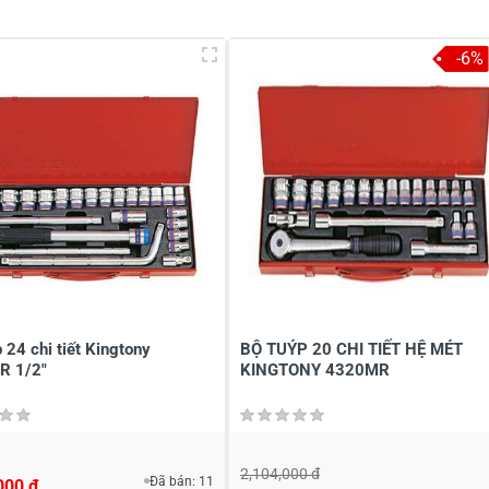
-6%
à tên
*
Tiêu đề của nhận xét
*
ới
*
 24 chi tiết Kingtony
BỘ TUÝP 20 CHI TIẾT HỆ MÉT
R 1/2"
KINGTONY 4320MR
2,104,000 đ
Đã bán: 11
000 đ