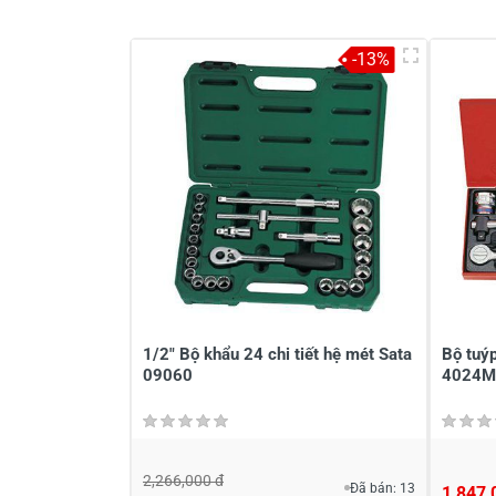
-13%
Viết nhận xét về sản phẩm
Đánh giá sao
Họ v
Viết nhận xét của bạn vào bên dư
1/2" Bộ khẩu 24 chi tiết hệ mét Sata
Bộ tuýp
09060
4024M
2,266,000 đ
Đã bán: 13
1,847,