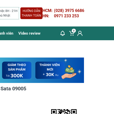
HCM:
(028) 3975 6686
việc 8H - 21H
HƯỚNG DẪN
HN:
0971 233 253
hủ Nhật
THANH TOÁN
0
ành viên
Video review
t Sata 09005