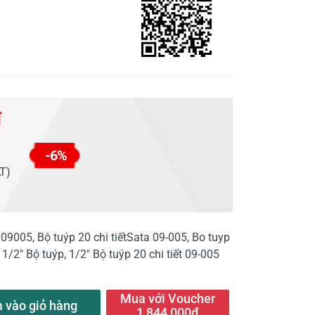
đ
-6%
AT)
09005, Bộ tuýp 20 chi tiếtSata 09-005, Bo tuyp
1/2" Bộ tuýp, 1/2" Bộ tuýp 20 chi tiết 09-005
Mua với Voucher
 vào giỏ hàng
1,844,000đ