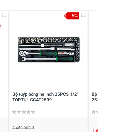
-6%
Bộ tuýp bông hệ inch 25PCS 1/2"
Bộ tuýp có 39 chi ti
TOPTUL GCAT2509
2539MR-AM
2,459,000 đ
1,456,000 đ