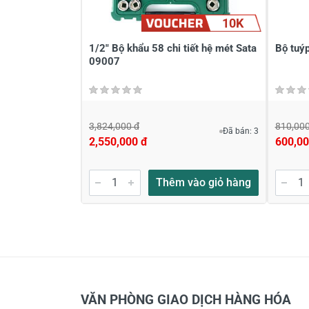
10K
1/2" Bộ khẩu 58 chi tiết hệ mét Sata
Bộ tuýp
09007
3,824,000 đ
810,000
Đã bán: 3
2,550,000 đ
600,00
Thêm vào giỏ hàng
VĂN PHÒNG GIAO DỊCH HÀNG HÓA