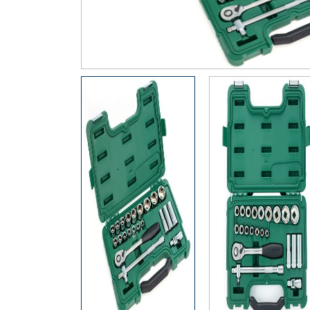
Thiết Bị Đo Điện
Thước Đo Laser
Đồ Bảo Hộ Lao Động