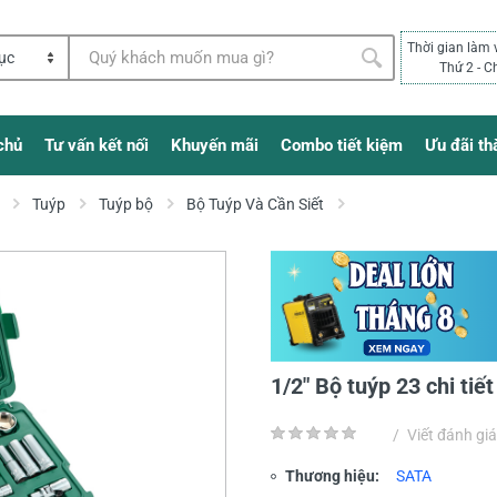
Thời gian làm 
Thứ 2 - C
chủ
Tư vấn kết nối
Khuyến mãi
Combo tiết kiệm
Ưu đãi th
Tuýp
Tuýp bộ
Bộ Tuýp Và Cần Siết
1/2" Bộ tuýp 23 chi tiế
/
Viết đánh giá
Thương hiệu:
SATA