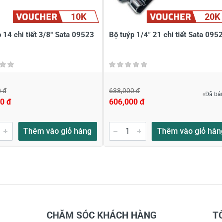
10K
20K
 14 chi tiết 3/8" Sata 09523
Bộ tuýp 1/4" 21 chi tiết Sata 095
 đ
638,000 đ
Đã bá
0 đ
606,000 đ
Thêm vào giỏ hàng
Thêm vào giỏ hàn
CHĂM SÓC KHÁCH HÀNG
T