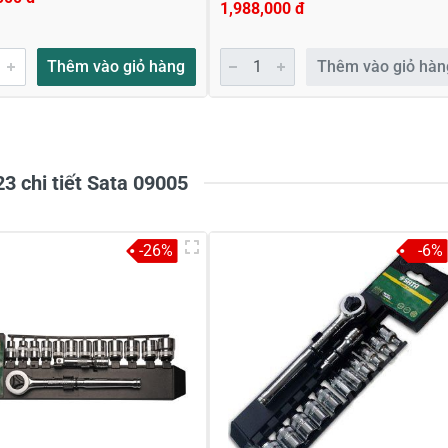
1,988,000 đ
Thêm vào giỏ hàng
Thêm vào giỏ hàn
23 chi tiết Sata 09005
-26%
-6%