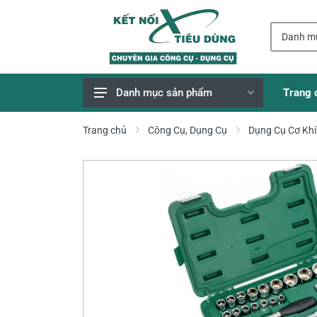
Trang 
Danh mục sản phẩm
Giao Hàng Miễn Phí
Trang chủ
Công Cụ, Dụng Cụ
Dụng Cụ Cơ Khí
Công Cụ, Dụng Cụ
Thiết Bị Dùng Pin
Dụng Cụ Điện
Thiết Bị Nâng Đỡ
Thang nhôm
Phụ Tùng, Linh Kiện
Máy Hàn & Phụ Kiện