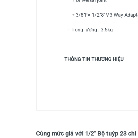
+ Universal joint
+ 3/8’’F× 1/2’’8’’M3 Way Adapt
- Trọng lượng : 3.5kg
THÔNG TIN THƯƠNG HIỆU
0/5
Cùng mức giá với 1/2" Bộ tuýp 23 chi