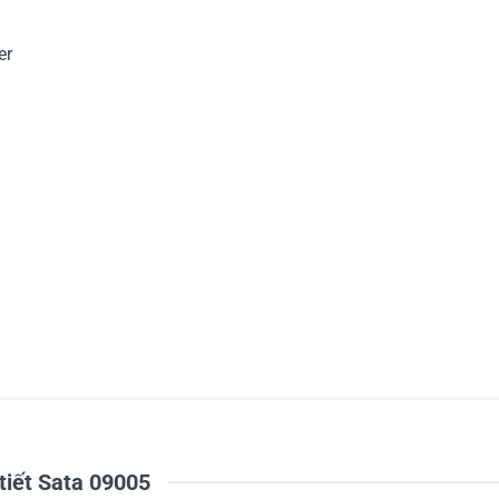
er
5
-
4
-
Chi
3
-
2
-
1
-
 tiết Sata 09005