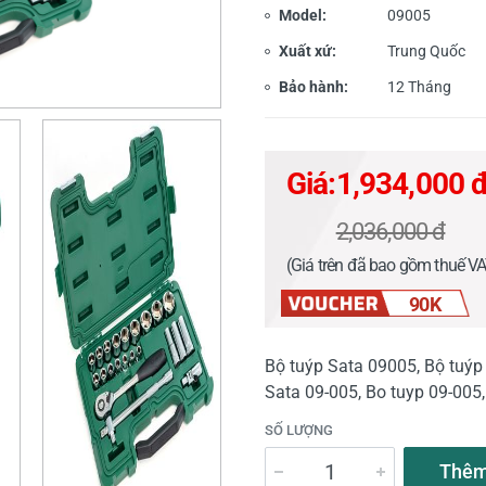
Model:
09005
Xuất xứ:
Trung Quốc
Bảo hành:
12 Tháng
Giá:
1,934,000 
2,036,000 đ
(Giá trên đã bao gồm thuế V
90K
Bộ tuýp Sata 09005, Bộ tuýp 
Sata 09-005, Bo tuyp 09-005, 
SỐ LƯỢNG
Thêm