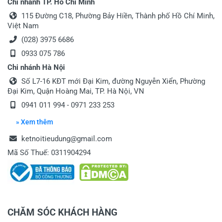
Chi nhánh TP. Hồ Chí Minh
115 Đường C18, Phường Bảy Hiền, Thành phố Hồ Chí Minh,
Việt Nam
(028) 3975 6686
0933 075 786
Chi nhánh Hà Nội
Số L7-16 KĐT mới Đại Kim, đường Nguyễn Xiển, Phường
Đại Kim, Quận Hoàng Mai, TP. Hà Nội, VN
0941 011 994 - 0971 233 253
» Xem thêm
ketnoitieudung@gmail.com
Mã Số Thuế: 0311904294
CHĂM SÓC KHÁCH HÀNG