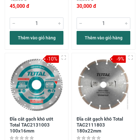
45,000 đ
30,000 đ
Thêm vào giỏ hàng
Thêm vào giỏ hàng
-10%
-9%
Đĩa cắt gạch khô ướt
Đĩa cắt gạch khô Total
Total TAC2131003
TAC2111803
100x16mm
180x22mm