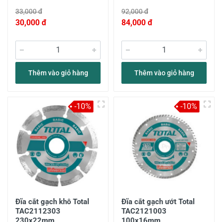
33,000 đ
92,000 đ
30,000 đ
84,000 đ
Thêm vào giỏ hàng
Thêm vào giỏ hàng
-10%
-10%
Đĩa cắt gạch khô Total
Đĩa cắt gạch ướt Total
TAC2112303
TAC2121003
230x22mm
100x16mm