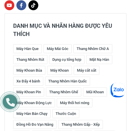
DANH MỤC VÀ NHÃN HÀNG ĐƯỢC YÊU
THÍCH
Máy Hàn Que
Máy Mài Góc
Thang Nhôm Chữ A
Thang Nhôm Rút
Dụng cụ tổng hợp
Mặt Nạ Hàn
Máy Khoan Búa
Máy Khoan
Máy cắt sắt
Xe Đẩy 4 bánh
Thang Nhôm Hàn Quốc
Máy Khoan Pin
Thang Nhôm Ghế
Mũi Khoan
Máy Khoan Động Lực
Máy thổi hơi nóng
Máy Hàn Bán Chạy
Thước Cuộn
Đồng Hồ Đo Vạn Năng
Thang Nhôm Gấp - Xếp