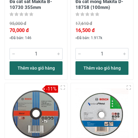
Đá cắt sắt Makita B-
Đá cắt mỏng Makita D-
10730 355mm
18758 (100mm)
95,000 đ
17,610 đ
70,000 đ
16,500 đ
Đã bán: 146
Đã bán: 1.917k
Thêm vào giỏ hàng
Thêm vào giỏ hàng
-11%