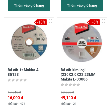
Thêm vào giỏ hàng
Thêm vào giỏ hàng
-10%
-3%
Đá cắt 1t Makita A-
Đá cắt kim loại
85123
(230X2.0X22.23MM
Makita E-03006
17,610 đ
50,650 đ
16,000 đ
49,140 đ
Đã bán: 474
Đã bán: 21