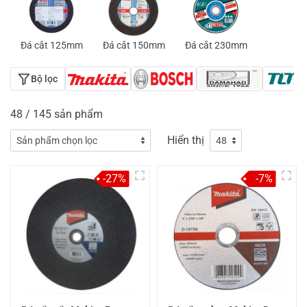
Đá cắt 125mm
Đá cắt 150mm
Đá cắt 230mm
Bộ lọc
48 / 145 sản phẩm
Hiển thị
-27%
-7%