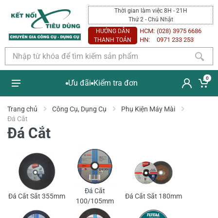
Thời gian làm việc 8H - 21H
Thứ 2 - Chủ Nhật
HCM:
(028) 3975 6686
HƯỚNG DẪN
HN:
0971 233 253
THANH TOÁN
0
Ưu đãi
Kiểm tra đơn
Trang chủ
Công Cụ, Dụng Cụ
Phụ Kiện Máy Mài
Đá Cắt
Đá Cắt
Đá Cắt
Đá Cắt Sắt 355mm
Đá Cắt Sắt 180mm
100/105mm