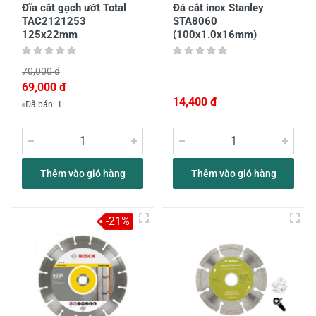
Đĩa cắt gạch ướt Total
Đá cắt inox Stanley
TAC2121253
STA8060
125x22mm
(100x1.0x16mm)
70,000 đ
69,000 đ
14,400 đ
Đã bán: 1
Thêm vào giỏ hàng
Thêm vào giỏ hàng
-21%