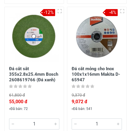
-12%
-4%
Đá cắt sắt
Đá cắt mỏng cho Inox
355x2.8x25.4mm Bosch
100x1x16mm Makita D-
2608619766 (Đá xanh)
65947
61,800 đ
9,370 đ
55,000 đ
9,072 đ
Đã bán: 72
Đã bán: 541