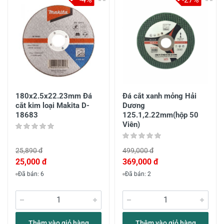
180x2.5x22.23mm Đá
Đá cắt xanh mỏng Hải
cắt kim loại Makita D-
Dương
18683
125.1,2.22mm(hộp 50
Viên)
25,890 đ
499,000 đ
25,000 đ
369,000 đ
Đã bán: 6
Đã bán: 2
Thêm vào giỏ hàng
Thêm vào giỏ hàng