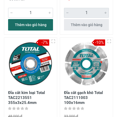
Thêm vào giỏ hàng
Thêm vào giỏ hàng
-7%
-10%
Đĩa cắt kim loại Total
Đĩa cắt gạch khô Total
TAC2213551
TAC2111003
355x3x25.4mm
100x16mm
48,000 đ
33,000 đ