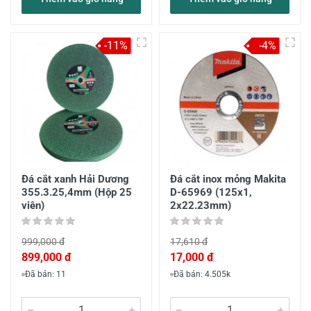
-11%
-4%
Đá cắt xanh Hải Dương
Đá cắt inox mỏng Makita
355.3.25,4mm (Hộp 25
D-65969 (125x1,
viên)
2x22.23mm)
999,000 đ
17,610 đ
899,000 đ
17,000 đ
Đã bán: 11
Đã bán: 4.505k