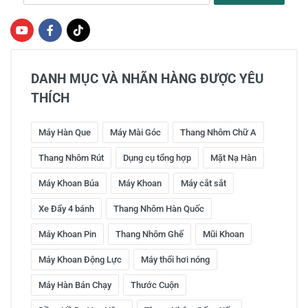
DANH MỤC VÀ NHÃN HÀNG ĐƯỢC YÊU
THÍCH
Máy Hàn Que
Máy Mài Góc
Thang Nhôm Chữ A
Thang Nhôm Rút
Dụng cụ tổng hợp
Mặt Nạ Hàn
Máy Khoan Búa
Máy Khoan
Máy cắt sắt
Xe Đẩy 4 bánh
Thang Nhôm Hàn Quốc
Máy Khoan Pin
Thang Nhôm Ghế
Mũi Khoan
Máy Khoan Động Lực
Máy thổi hơi nóng
Máy Hàn Bán Chạy
Thước Cuộn