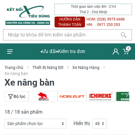
Thời gian làm việc 8H - 21H
Thứ 2 - Chủ Nhật
HCM:
(028) 3975 6686
HƯỚNG DẪN
HN:
0971 233 253
THANH TOÁN
0
Ưu đãi
Kiểm tra đơn
Trang chủ
Thiết Bị Nâng Đỡ
Xe Nâng Hàng
Xe nâng bàn
Xe nâng bàn
Bộ lọc
18 / 18 sản phẩm
Hiển thị