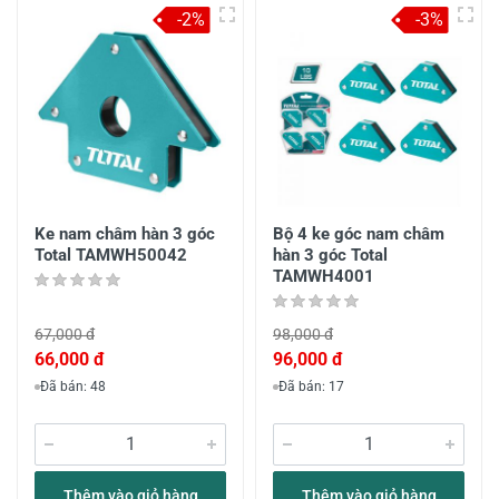
-2%
-3%
Ke nam châm hàn 3 góc
Bộ 4 ke góc nam châm
Total TAMWH50042
hàn 3 góc Total
TAMWH4001
67,000 đ
98,000 đ
66,000 đ
96,000 đ
Đã bán: 48
Đã bán: 17
Thêm vào giỏ hàng
Thêm vào giỏ hàng