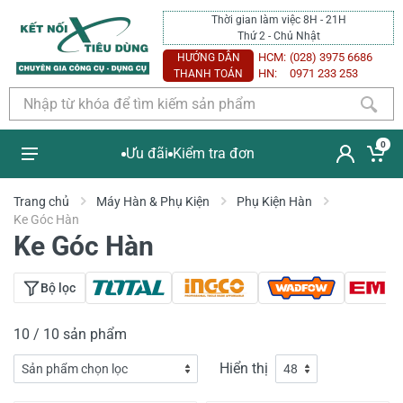
Thời gian làm việc 8H - 21H
Thứ 2 - Chủ Nhật
HCM:
(028) 3975 6686
HƯỚNG DẪN
HN:
0971 233 253
THANH TOÁN
0
Ưu đãi
Kiểm tra đơn
Trang chủ
Máy Hàn & Phụ Kiện
Phụ Kiện Hàn
Ke Góc Hàn
Ke Góc Hàn
Bộ lọc
10 / 10 sản phẩm
Hiển thị