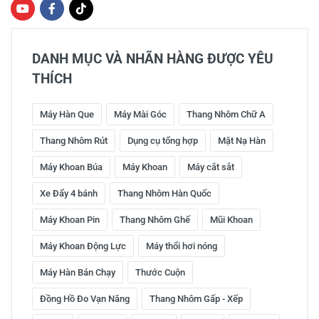
DANH MỤC VÀ NHÃN HÀNG ĐƯỢC YÊU
THÍCH
Máy Hàn Que
Máy Mài Góc
Thang Nhôm Chữ A
Thang Nhôm Rút
Dụng cụ tổng hợp
Mặt Nạ Hàn
Máy Khoan Búa
Máy Khoan
Máy cắt sắt
Xe Đẩy 4 bánh
Thang Nhôm Hàn Quốc
Máy Khoan Pin
Thang Nhôm Ghế
Mũi Khoan
Máy Khoan Động Lực
Máy thổi hơi nóng
Máy Hàn Bán Chạy
Thước Cuộn
Đồng Hồ Đo Vạn Năng
Thang Nhôm Gấp - Xếp