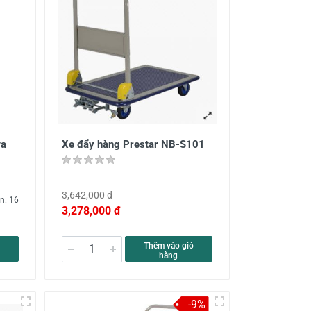
wa
Xe đẩy hàng Prestar NB-S101
3,642,000 đ
n: 16
3,278,000 đ
Thêm vào giỏ
hàng
-9%