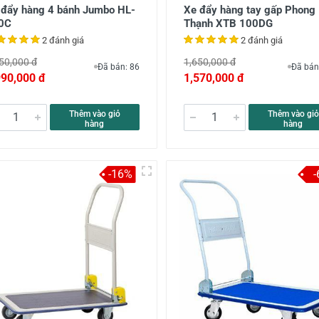
 đẩy hàng 4 bánh Jumbo HL-
Xe đẩy hàng tay gấp Phong
0C
Thạnh XTB 100DG
2 đánh giá
2 đánh giá
50,000 đ
1,650,000 đ
Đã bán: 86
Đã bán
990,000 đ
1,570,000 đ
Thêm vào giỏ
Thêm vào giỏ
hàng
hàng
-16%