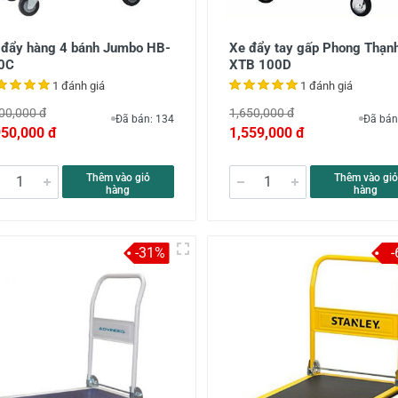
 đẩy hàng 4 bánh Jumbo HB-
Xe đẩy tay gấp Phong Thạn
0C
XTB 100D
1 đánh giá
1 đánh giá
00,000 đ
1,650,000 đ
Đã bán: 134
Đã bán
950,000 đ
1,559,000 đ
Thêm vào giỏ
Thêm vào giỏ
hàng
hàng
-31%