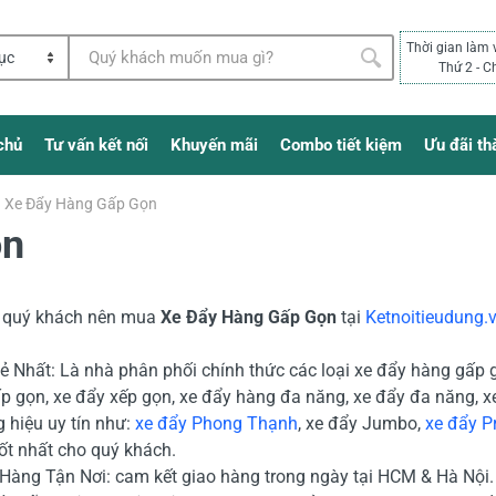
Thời gian làm 
Thứ 2 - C
chủ
Tư vấn kết nối
Khuyến mãi
Combo tiết kiệm
Ưu đãi th
Xe Đẩy Hàng Gấp Gọn
ọn
o quý khách nên mua
Xe Đẩy Hàng Gấp Gọn
tại
Ketnoitieudung.
Rẻ Nhất: Là nhà phân phối chính thức các loại xe đẩy hàng gấp 
p gọn, xe đẩy xếp gọn, xe đẩy hàng đa năng, xe đẩy đa năng, 
 hiệu uy tín như:
xe đẩy Phong Thạnh
, xe đẩy Jumbo,
xe đẩy P
ốt nhất cho quý khách.
 Hàng Tận Nơi: cam kết giao hàng trong ngày tại HCM & Hà Nội. 