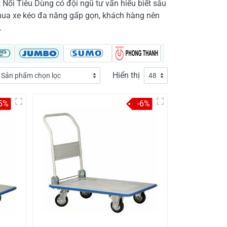
 Nối Tiêu Dùng có đội ngũ tư vấn hiểu biết sâu
mua xe kéo đa năng gấp gọn, khách hàng nên
.
Hiển thị
-5%
-6%