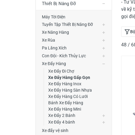
- Tư V
Thiết Bị Nâng Đỡ
Thiết Bị Đo Điện
về kỹ 
Thước Đo Laser
gọi đi
Máy Tời Điện
Tuyển Tập Thiết Bị Nâng Đỡ
Đồ Bảo Hộ Lao Động
Bộ
Xe Nâng Hàng
Xe Rùa
48 / 
Pa Lăng Xích
Con Đội - Kích Thủy Lực
Xe Đẩy Hàng
Xe Đẩy Đi Chợ
Xe Đẩy Hàng Gấp Gọn
Xe Đẩy Hàng Inox
Xe Đẩy Hàng Sàn Nhựa
Xe Đẩy Hàng Có Lưới
Bánh Xe Đẩy Hàng
Xe Đẩy Hàng Mini
Xe Đẩy 2 Bánh
Xe Đẩy 4 bánh
Xe đẩy vệ sinh