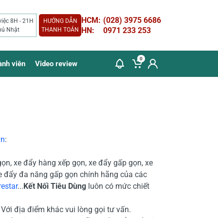
HCM:
(028) 3975 6686
việc 8H - 21H
HƯỚNG DẪN
HN:
0971 233 253
hủ Nhật
THANH TOÁN
0
ành viên
Video review
vn
:
gọn, xe đẩy hàng xếp gọn, xe đẩy gấp gọn, xe
xe đẩy đa năng gấp gọn chính hãng của các
restar
...
Kết Nối Tiêu Dùng
luôn có mức chiết
Với địa điểm khác vui lòng gọi tư vấn.