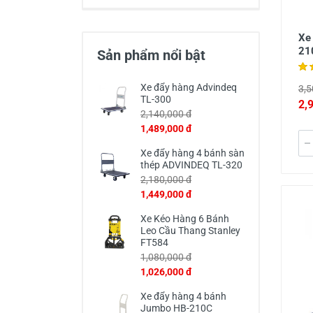
Xe
21
Sản phẩm nổi bật
Xe đẩy hàng Advindeq
3,5
TL-300
2,
2,140,000 đ
1,489,000 đ
Xe đẩy hàng 4 bánh sàn
thép ADVINDEQ TL-320
2,180,000 đ
1,449,000 đ
Xe Kéo Hàng 6 Bánh
Leo Cầu Thang Stanley
FT584
1,080,000 đ
1,026,000 đ
Xe đẩy hàng 4 bánh
Jumbo HB-210C