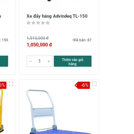
h
Xe đẩy hàng Advindeq TL-150
1,510,000 đ
: 150
Đã bán: 87
1,050,000 đ
Thêm vào giỏ
hàng
-6%
-6%