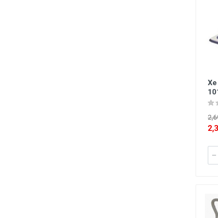
Xe 
10
2,6
2,