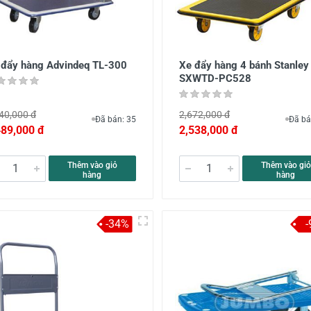
 đẩy hàng Advindeq TL-300
Xe đẩy hàng 4 bánh Stanley
SXWTD-PC528
40,000 đ
2,672,000 đ
Đã bán: 35
Đã bá
489,000 đ
2,538,000 đ
Thêm vào giỏ
Thêm vào giỏ
hàng
hàng
-34%