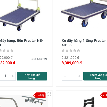
đẩy hàng, tiền Prestar NB-
Xe đẩy hàng 1 tầng Prestar
1
401-6
99,000 đ
9,321,000 đ
Đã bán: 39
332,000 đ
8,389,000 đ
Thêm vào giỏ
Thêm vào giỏ
hàng
hàng
-4%
-1