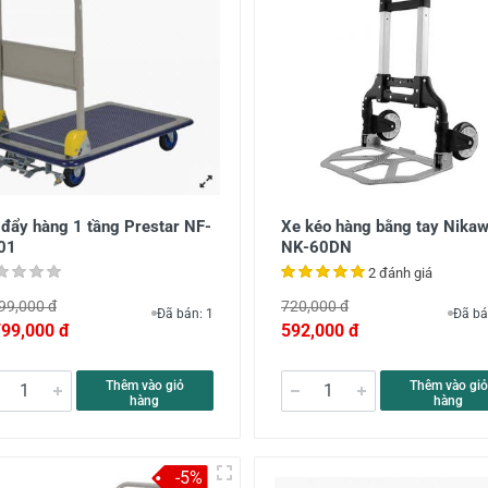
 đẩy hàng 1 tầng Prestar NF-
Xe kéo hàng bằng tay Nika
01
NK-60DN
2 đánh giá
99,000 đ
720,000 đ
Đã bán: 1
Đã bá
799,000 đ
592,000 đ
Thêm vào giỏ
Thêm vào giỏ
hàng
hàng
-5%