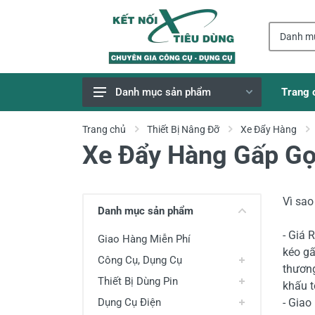
Trang 
Danh mục sản phẩm
Giao Hàng Miễn Phí
Trang chủ
Thiết Bị Nâng Đỡ
Xe Đẩy Hàng
Xe Đẩy Hàng Gấp G
Công Cụ, Dụng Cụ
Thiết Bị Dùng Pin
Dụng Cụ Điện
Vì sa
Danh mục sản phẩm
Thiết Bị Nâng Đỡ
- Giá 
Giao Hàng Miễn Phí
Thang nhôm
kéo gấ
Công Cụ, Dụng Cụ
thương
Phụ Tùng, Linh Kiện
Thiết Bị Dùng Pin
khấu t
Máy Hàn & Phụ Kiện
Dụng Cụ Điện
- Giao