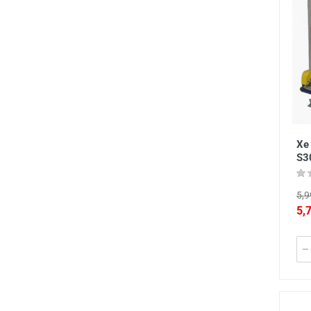
Xe
S3
5,9
5,