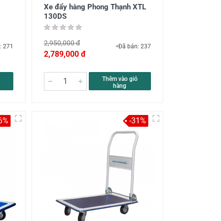
Xe đẩy hàng Phong Thạnh XTL
130DS
2,950,000 đ
: 271
Đã bán: 237
2,789,000 đ
Thêm vào giỏ
hàng
-6%
-31%