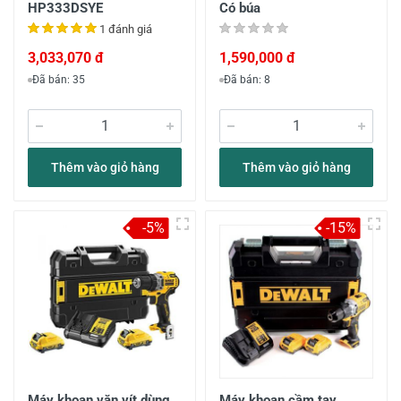
HP333DSYE
Có búa
1 đánh giá
3,033,070 đ
1,590,000 đ
Đã bán: 35
Đã bán: 8
Thêm vào giỏ hàng
Thêm vào giỏ hàng
-5%
-15%
Máy khoan vặn vít dùng
Máy khoan cầm tay