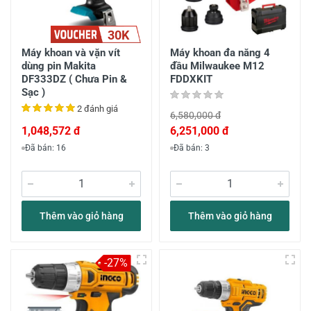
30K
Máy khoan và vặn vít
Máy khoan đa năng 4
dùng pin Makita
đầu Milwaukee M12
DF333DZ ( Chưa Pin &
FDDXKIT
Sạc )
2 đánh giá
6,580,000 đ
1,048,572 đ
6,251,000 đ
Đã bán: 16
Đã bán: 3
Thêm vào giỏ hàng
Thêm vào giỏ hàng
-27%