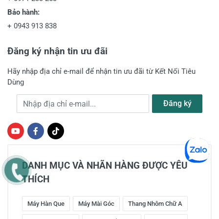
Bảo hành:
+
0943 913 838
Đăng ký nhận tin ưu đãi
Hãy nhập địa chỉ e-mail để nhận tin ưu đãi từ Kết Nối Tiêu
Dùng
Địa chỉ e-mail
Đăng ký
DANH MỤC VÀ NHÃN HÀNG ĐƯỢC YÊU
THÍCH
Máy Hàn Que
Máy Mài Góc
Thang Nhôm Chữ A