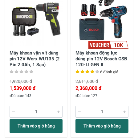
10K
Máy khoan vặn vít dùng
Máy khoan động lực
pin 12V Worx WU135 (2
dùng pin 12V Bosch GSB
Pin 2.0Ah, 1 Sạc)
120-LI GEN II
6 đánh giá
1,920,000 đ
2,611,000 đ
1,539,000 đ
2,368,000 đ
Đã bán: 143
Đã bán: 127
Thêm vào giỏ hàng
Thêm vào giỏ hàng