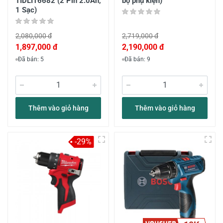
TIDLI16682 (2 Pin 2.0Ah,
bộ phụ kiện)
1 Sạc)
2,080,000 đ
2,719,000 đ
1,897,000 đ
2,190,000 đ
Đã bán: 5
Đã bán: 9
Thêm vào giỏ hàng
Thêm vào giỏ hàng
-29%