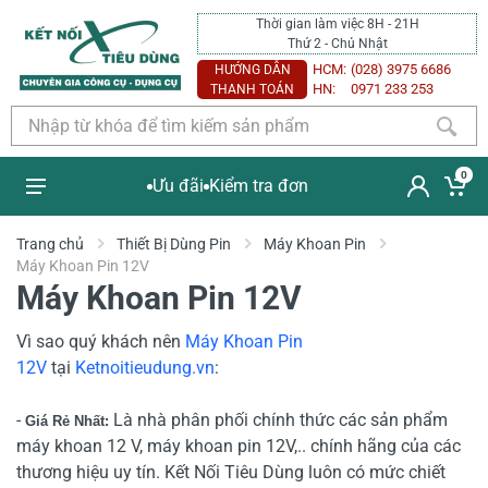
Thời gian làm việc 8H - 21H
Thứ 2 - Chủ Nhật
HCM:
(028) 3975 6686
HƯỚNG DẪN
HN:
0971 233 253
THANH TOÁN
0
Ưu đãi
Kiểm tra đơn
Trang chủ
Thiết Bị Dùng Pin
Máy Khoan Pin
Máy Khoan Pin 12V
Máy Khoan Pin 12V
Vì sao quý khách nên
Máy Khoan Pin
12V
tại
Ketnoitieudung.vn
:
-
Là nhà phân phối chính thức các sản phẩm
Giá Rẻ Nhất:
máy khoan 12 V, máy khoan pin 12V,.. chính hãng của các
thương hiệu uy tín
.
K
ết Nối Tiêu Dùng luôn có mức chiết