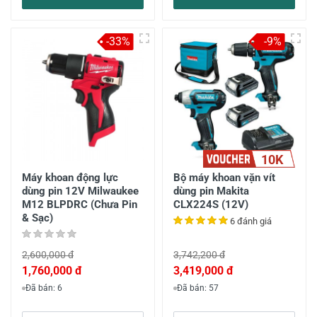
-33%
-9%
10K
Máy khoan động lực
Bộ máy khoan vặn vít
dùng pin 12V Milwaukee
dùng pin Makita
M12 BLPDRC (Chưa Pin
CLX224S (12V)
& Sạc)
6 đánh giá
2,600,000 đ
3,742,200 đ
1,760,000 đ
3,419,000 đ
Đã bán: 6
Đã bán: 57