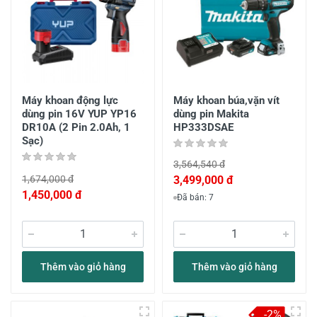
Máy khoan động lực
Máy khoan búa,vặn vít
dùng pin 16V YUP YP16
dùng pin Makita
DR10A (2 Pin 2.0Ah, 1
HP333DSAE
Sạc)
3,564,540 đ
1,674,000 đ
3,499,000 đ
1,450,000 đ
Đã bán: 7
Thêm vào giỏ hàng
Thêm vào giỏ hàng
-2%