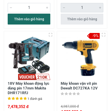
Thêm vào giỏ hàng
Thêm vào giỏ hàng
-9%
210K
18V Máy khoan động lực
Máy khoan vặn vít pin
dùng pin 17mm Makita
Dewalt DC727KA 12V
DHR171RFJ
1 đánh giá
7,478,352 đ
4,987,000 đ