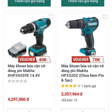
Thêm vào giỏ hàng
Thêm vào giỏ hàng
40K
70K
Máy khoan búa vặn vít
Máy khoan búa và vặn vít
dùng pin Makita
dùng pin Makita
DHP343SYE 14.4V
HP332DZ (Chưa kèm Pin
& Sạc)
1 đánh giá
2,357,964 đ
4,297,000 đ
Đã bán: 10