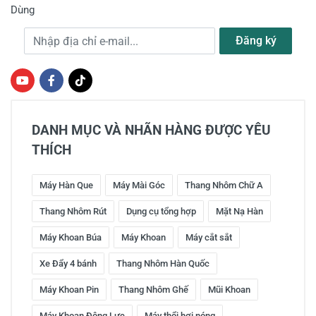
Dùng
Địa chỉ e-mail
Đăng ký
DANH MỤC VÀ NHÃN HÀNG ĐƯỢC YÊU
THÍCH
Máy Hàn Que
Máy Mài Góc
Thang Nhôm Chữ A
Thang Nhôm Rút
Dụng cụ tổng hợp
Mặt Nạ Hàn
Máy Khoan Búa
Máy Khoan
Máy cắt sắt
Xe Đẩy 4 bánh
Thang Nhôm Hàn Quốc
Máy Khoan Pin
Thang Nhôm Ghế
Mũi Khoan
Máy Khoan Động Lực
Máy thổi hơi nóng