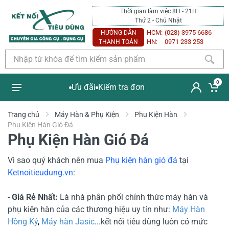
Thời gian làm việc 8H - 21H
Thứ 2 - Chủ Nhật
HCM:
(028) 3975 6686
HƯỚNG DẪN
HN:
0971 233 253
THANH TOÁN
0
Ưu đãi
Kiểm tra đơn
Trang chủ
Máy Hàn & Phụ Kiện
Phụ Kiện Hàn
Phụ Kiện Hàn Gió Đá
Phụ Kiện Hàn Gió Đá
Vì sao quý khách nên mua
Phụ kiện hàn gió đá
tại
Ketnoitieudung.vn
:
-
Giá Rẻ Nhất:
Là nhà phân phối chính thức máy hàn và
phụ kiện hàn của các thương hiệu uy tín như:
Máy Hàn
Hồng Ký
,
Máy hàn Jasic
...kết nối tiêu dùng luôn có mức