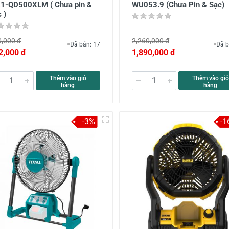
1-QD500XLM ( Chưa pin &
WU053.9 (Chưa Pin & Sạc)
 )
,000 đ
2,260,000 đ
Đã bán: 17
Đã b
2,000 đ
1,890,000 đ
Thêm vào giỏ
Thêm vào giỏ
hàng
hàng
-3%
-1