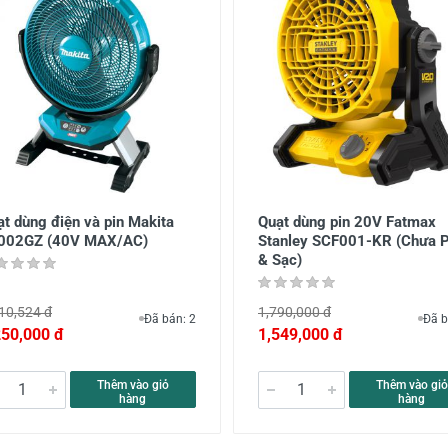
t dùng điện và pin Makita
Quạt dùng pin 20V Fatmax
002GZ (40V MAX/AC)
Stanley SCF001-KR (Chưa P
& Sạc)
10,524 đ
1,790,000 đ
Đã bán: 2
Đã b
250,000 đ
1,549,000 đ
Thêm vào giỏ
Thêm vào giỏ
hàng
hàng