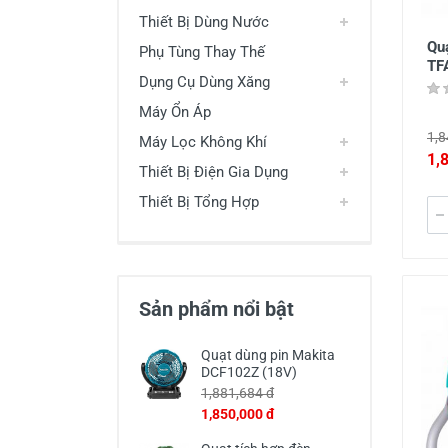
Thiết Bị Dùng Nước
Quạ
Phụ Tùng Thay Thế
TF
Dụng Cụ Dùng Xăng
Máy Ổn Áp
1,8
Máy Lọc Không Khí
1,
Thiết Bị Điện Gia Dụng
Thiết Bị Tổng Hợp
Sản phẩm nổi bật
Quạt dùng pin Makita
DCF102Z (18V)
1,881,684 đ
1,850,000 đ