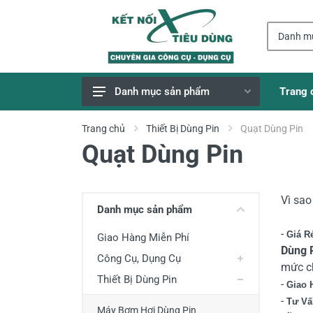
Trang 
Danh mục sản phẩm
Giao Hàng Miễn Phí
Trang chủ
Thiết Bị Dùng Pin
Quạt Dùng Pin
Quạt Dùng Pin
Công Cụ, Dụng Cụ
Thiết Bị Dùng Pin
Dụng Cụ Điện
Vì sa
Danh mục sản phẩm
Thiết Bị Nâng Đỡ
-
Giá R
Giao Hàng Miễn Phí
Thang nhôm
Dùng
P
Công Cụ, Dụng Cụ
mức ch
Phụ Tùng, Linh Kiện
Thiết Bị Dùng Pin
-
Giao 
Máy Hàn & Phụ Kiện
-
Tư Vấ
Máy Bơm Hơi Dùng Pin