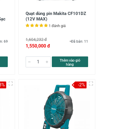
Quạt dùng pin Makita CF101DZ
Sạc
(12V MAX)
1 đánh giá
1,604,232 đ
n: 69
Đã bán: 11
1,550,000 đ
Thêm vào giỏ
hàng
3%
-2%