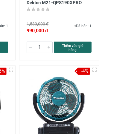
Dekton M21-QPS190XPRO
1,580,000 đ
án: 1
Đã bán: 1
990,000 đ
Thêm vào giỏ
hàng
6%
-4%