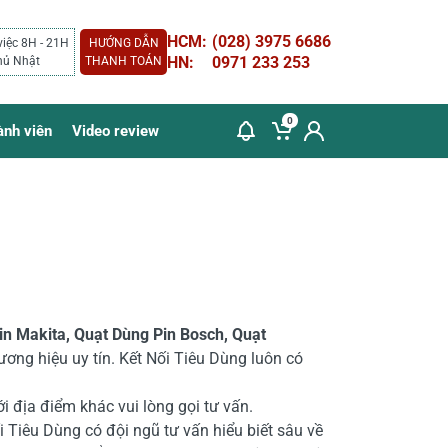
HCM:
(028) 3975 6686
việc 8H - 21H
HƯỚNG DẪN
HN:
0971 233 253
hủ Nhật
THANH TOÁN
0
ành viên
Video review
in Makita,
Quạt Dùng
Pin Bosch,
Quạt
ương hiệu uy tín
.
K
ết Nối Tiêu Dùng luôn có
i địa điểm khác vui lòng gọi tư vấn.
 Tiêu Dùng có đội ngũ tư vấn hiểu biết sâu về