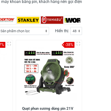
a máy khoan bằng pin
, khách hàng nên gọi điện
Hiển thị
7%
-38%
Quạt phun sương dùng pin 21V