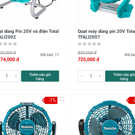
t dùng Pin 20V và điện Total
Quạt máy dùng pin 20V Tota
ALI2002
TFALI2007
00,000 đ
830,000 đ
Đã bán: 11
Đã bá
274,000 đ
725,000 đ
Thêm vào giỏ
Thêm vào giỏ
hàng
hàng
-1%