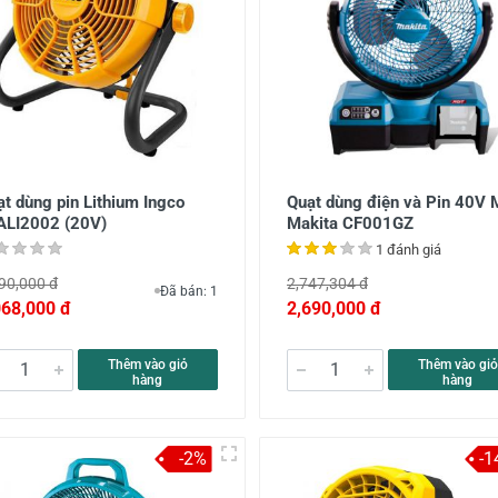
t dùng pin Lithium Ingco
Quạt dùng điện và Pin 40V
ALI2002 (20V)
Makita CF001GZ
1 đánh giá
90,000 đ
2,747,304 đ
Đã bán: 1
068,000 đ
2,690,000 đ
Thêm vào giỏ
Thêm vào giỏ
hàng
hàng
-2%
-1