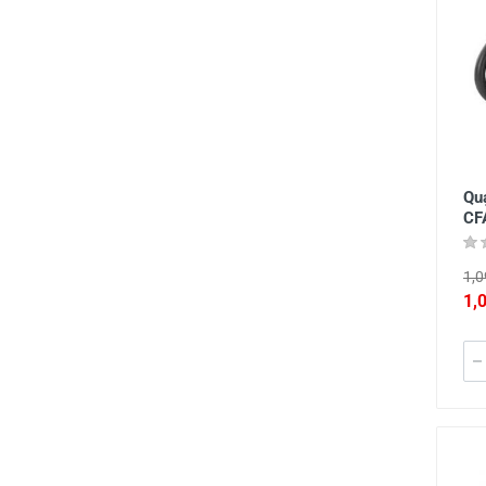
Quạ
CF
1,0
1,