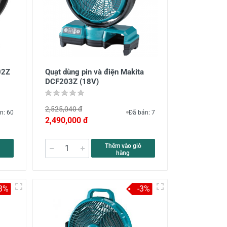
02Z
Quạt dùng pin và điện Makita
DCF203Z (18V)
2,525,040 đ
n: 60
Đã bán: 7
2,490,000 đ
Thêm vào giỏ
hàng
-3%
-3%