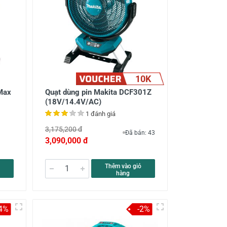
10K
 Max
Quạt dùng pin Makita DCF301Z
(18V/14.4V/AC)
1 đánh giá
3,175,200 đ
Đã bán: 43
3,090,000 đ
Thêm vào giỏ
hàng
4%
-2%