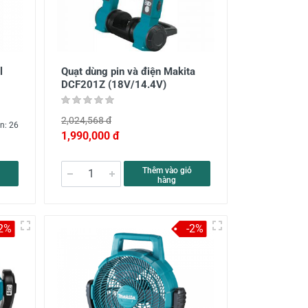
l
Quạt dùng pin và điện Makita
DCF201Z (18V/14.4V)
2,024,568 đ
n: 26
1,990,000 đ
Thêm vào giỏ
hàng
-2%
-2%