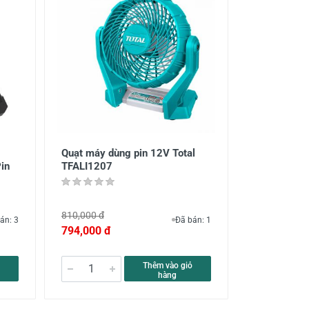
Quạt máy dùng pin 12V Total
in
TFALI1207
810,000 đ
án: 3
Đã bán: 1
794,000 đ
Thêm vào giỏ
hàng