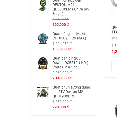
Quạt tích hợp đèn
DEKTON M21-
QD500XLM ( Chưa pin
& sạc )
500,000 đ
192,000 đ
Quạ
TF
Quạt dùng pin Makita
CF101DZ (12V MAX)
1,604,232 đ
1,3
1,550,000 đ
1,
Quạt bàn pin 20V
Dewalt DCE512N-KR (
Chưa Pin & Sạc )
2,530,000 đ
2,140,000 đ
Quạt phun sương dùng
pin 21V Dekton M21-
QPS190XPRO
1,580,000 đ
990,000 đ