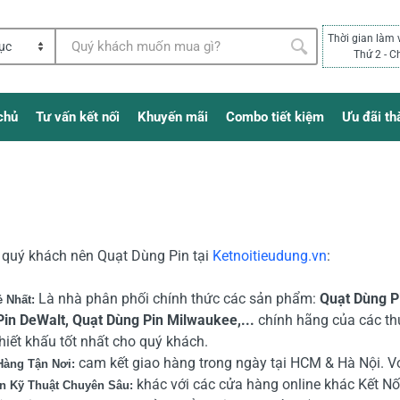
Thời gian làm 
Thứ 2 - C
chủ
Tư vấn kết nối
Khuyến mãi
Combo tiết kiệm
Ưu đãi th
o quý khách nên Quạt Dùng
Pin
tại
Ketnoitieudung.vn
:
Là nhà phân phối chính thức các sản phẩm:
Quạt Dùng
P
ẻ Nhất:
in DeWalt,
Quạt Dùng
Pin Milwaukee
,...
chính hãng của các th
iết khấu tốt nhất cho quý khách.
cam kết giao hàng trong ngày tại HCM & Hà Nội. Vớ
Hàng Tận Nơi:
khác với các cửa hàng online khác Kết Nối
n Kỹ Thuật Chuyên Sâu: