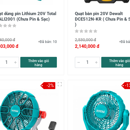
t dùng pin Lithium 20V Total
Quạt bàn pin 20V Dewalt
ALI2001 (Chưa Pin & Sạc)
DCE512N-KR ( Chưa Pin & 
)
40,000 đ
2,530,000 đ
Đã bán: 10
Đã bá
803,000 đ
2,140,000 đ
Thêm vào giỏ
Thêm vào giỏ
hàng
hàng
-2%
-1