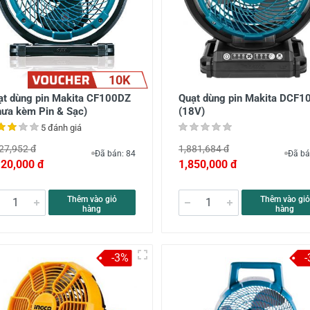
10K
ạt dùng pin Makita CF100DZ
Quạt dùng pin Makita DCF1
hưa kèm Pin & Sạc)
(18V)
5 đánh giá
27,952 đ
1,881,684 đ
Đã bán: 84
Đã bá
120,000 đ
1,850,000 đ
Thêm vào giỏ
Thêm vào giỏ
hàng
hàng
-3%