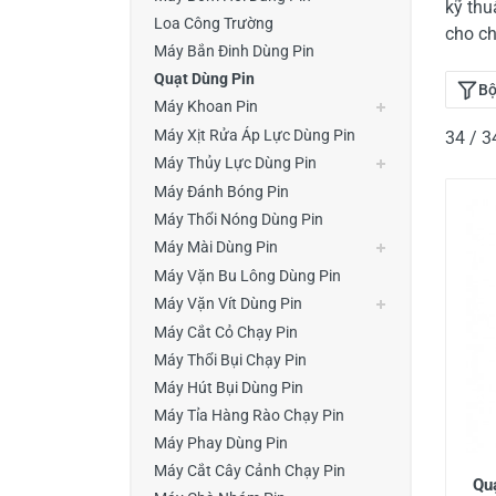
kỹ thu
Thiết Bị Đo Điện
Loa Công Trường
cho ch
Máy Bắn Đinh Dùng Pin
Thước Đo Laser
Quạt Dùng Pin
Bộ
Đồ Bảo Hộ Lao Động
Máy Khoan Pin
Máy Xịt Rửa Áp Lực Dùng Pin
34 / 
Máy Thủy Lực Dùng Pin
Máy Đánh Bóng Pin
Máy Thổi Nóng Dùng Pin
Máy Mài Dùng Pin
Máy Vặn Bu Lông Dùng Pin
Máy Vặn Vít Dùng Pin
Máy Cắt Cỏ Chạy Pin
Máy Thổi Bụi Chạy Pin
Máy Hút Bụi Dùng Pin
Máy Tỉa Hàng Rào Chạy Pin
Máy Phay Dùng Pin
Máy Cắt Cây Cảnh Chạy Pin
Qu