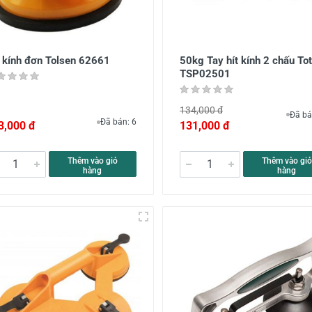
t kính đơn Tolsen 62661
50kg Tay hít kính 2 chấu Tot
TSP02501
134,000 đ
Đã bá
Đã bán: 6
3,000 đ
131,000 đ
Thêm vào giỏ
Thêm vào giỏ
hàng
hàng