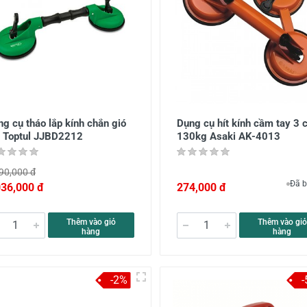
g cụ tháo lắp kính chắn gió
Dụng cụ hít kính cầm tay 3 
ô Toptul JJBD2212
130kg Asaki AK-4013
90,000 đ
Đã b
036,000 đ
274,000 đ
Thêm vào giỏ
Thêm vào giỏ
hàng
hàng
-2%