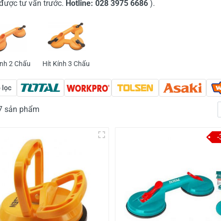
 được tư vấn trước.
Hotline: 028 3975 6686
).
inh 2 Chấu
Hít Kính 3 Chấu
 lọc
17 sản phẩm