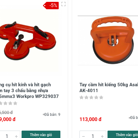
-5%
g cụ hít kính và hít gạch
Tay cầm hít kiếng 50kg Asa
m tay 3 chấu bằng nhựa
AK-4011
5mmx3 Workpro WP329037
,500 đ
Đã bán: 9
Đã b
9,000 đ
113,000 đ
Thêm vào giỏ
Thêm vào giỏ