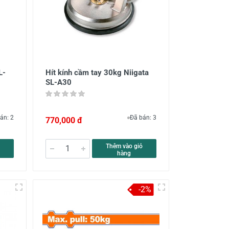
L-
Hít kính cầm tay 30kg Niigata
SL-A30
án: 2
Đã bán: 3
770,000 đ
Thêm vào giỏ
hàng
-2%