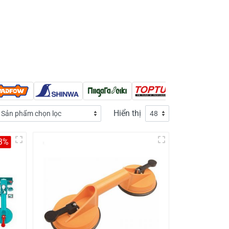
Hiển thị
-3%