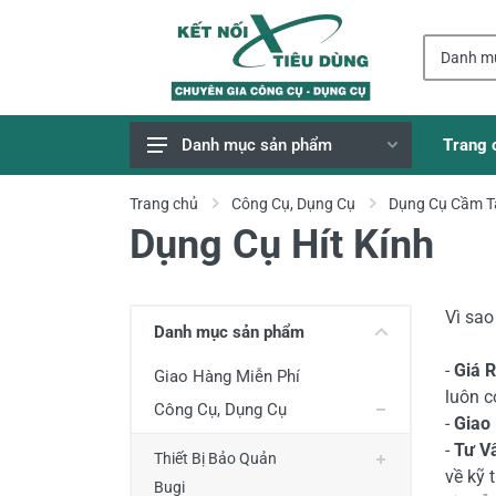
Trang 
Danh mục sản phẩm
Giao Hàng Miễn Phí
Trang chủ
Công Cụ, Dụng Cụ
Dụng Cụ Cầm T
Dụng Cụ Hít Kính
Công Cụ, Dụng Cụ
Thiết Bị Dùng Pin
Dụng Cụ Điện
Vì sa
Danh mục sản phẩm
Thiết Bị Nâng Đỡ
-
Giá 
Giao Hàng Miễn Phí
Thang nhôm
luôn c
Công Cụ, Dụng Cụ
-
Giao
Phụ Tùng, Linh Kiện
-
Tư V
Thiết Bị Bảo Quản
Máy Hàn & Phụ Kiện
về kỹ 
Bugi