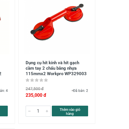
Dụng cụ hít kính và hít gạch
cầm tay 2 chấu bằng nhựa
2
115mmx2 Workpro WP329003
247,500 đ
án: 4
Đã bán: 2
235,000 đ
Thêm vào giỏ
hàng