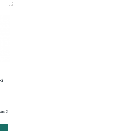
ki
án: 2