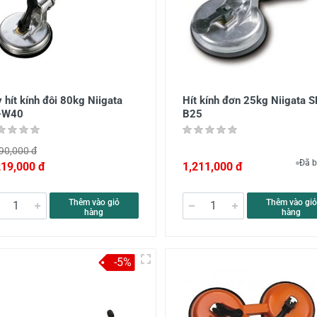
 hít kính đôi 80kg Niigata
Hít kính đơn 25kg Niigata S
-W40
B25
90,000 đ
Đã b
219,000 đ
1,211,000 đ
Thêm vào giỏ
Thêm vào giỏ
hàng
hàng
-5%