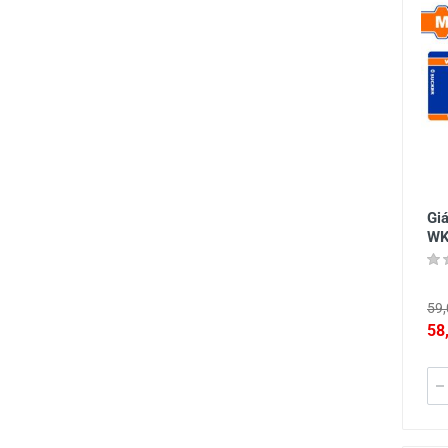
Gi
WK
59,
58