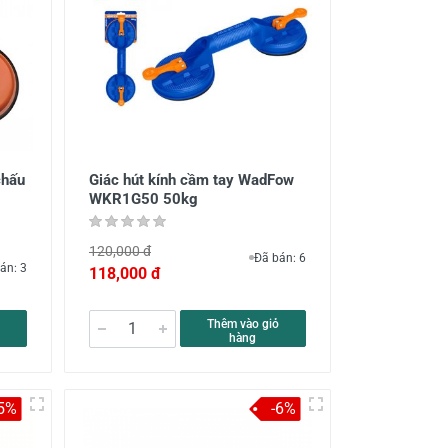
chấu
Giác hút kính cầm tay WadFow
WKR1G50 50kg
120,000 đ
Đã bán: 6
án: 3
118,000 đ
Thêm vào giỏ
hàng
-5%
-6%