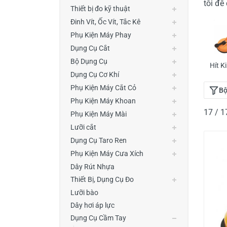
tôi đễ
Thiết Bị Đo Điện
Thiết bị đo kỹ thuật
Đinh Vít, Ốc Vít, Tắc Kê
Thước Đo Laser
Phụ Kiện Máy Phay
Đồ Bảo Hộ Lao Động
Dụng Cụ Cắt
Bộ Dụng Cụ
Hít K
Dụng Cụ Cơ Khí
Phụ Kiện Máy Cắt Cỏ
Bộ
Phụ Kiện Máy Khoan
17 / 
Phụ Kiện Máy Mài
Lưỡi cắt
Dụng Cụ Taro Ren
Phụ Kiện Máy Cưa Xích
Dây Rút Nhựa
Thiết Bị, Dụng Cụ Đo
Lưỡi bào
Dây hơi áp lực
Dụng Cụ Cầm Tay