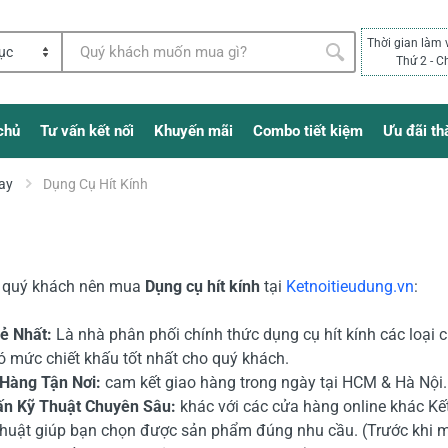
Thời gian làm 
Thứ 2 - C
chủ
Tư vấn kết nối
Khuyến mãi
Combo tiết kiệm
Ưu đãi th
ay
Dụng Cụ Hít Kính
o quý khách nên mua
Dụng cụ hít kính
tại
Ketnoitieudung.vn
:
Rẻ Nhất:
Là nhà phân phối chính thức dụng cụ hít kính các loại c
ó mức chiết khấu tốt nhất cho quý khách.
 Hàng Tận Nơi:
cam kết giao hàng trong ngày tại HCM & Hà Nội. 
ấn Kỹ Thuật Chuyên Sâu:
khác với các cửa hàng online khác Kết
thuật giúp bạn chọn được sản phẩm đúng nhu cầu. (Trước khi 