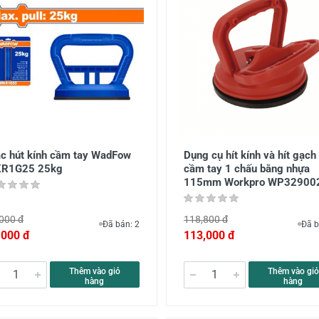
ác hút kính cầm tay WadFow
Dụng cụ hít kính và hít gạch
R1G25 25kg
cầm tay 1 chấu bằng nhựa
115mm Workpro WP32900
000 đ
118,800 đ
Đã bán: 2
Đã b
,000 đ
113,000 đ
Thêm vào giỏ
Thêm vào giỏ
hàng
hàng