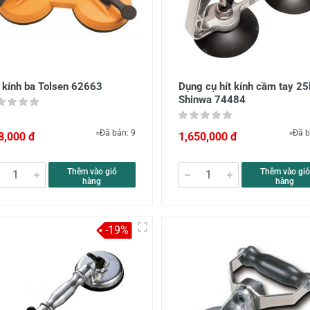
t kính ba Tolsen 62663
Dụng cụ hít kính cầm tay 2
Shinwa 74484
Đã bán: 9
Đã b
8,000 đ
1,650,000 đ
Thêm vào giỏ
Thêm vào giỏ
hàng
hàng
-19%