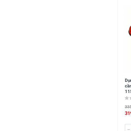
Dụn
cầ
11
335
31