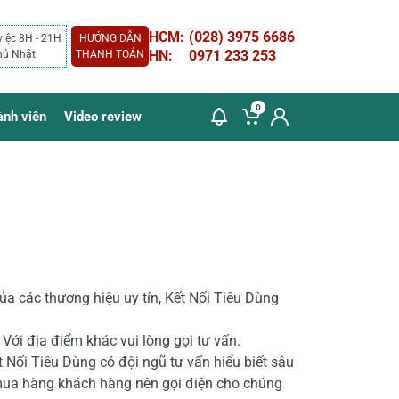
HCM:
(028) 3975 6686
việc 8H - 21H
HƯỚNG DẪN
HN:
0971 233 253
hủ Nhật
THANH TOÁN
0
ành viên
Video review
ủa các thương hiệu uy tín, Kết Nối Tiêu Dùng
Với địa điểm khác vui lòng gọi tư vấn.
 Nối Tiêu Dùng có đội ngũ tư vấn hiểu biết sâu
mua hàng khách hàng nên gọi điện cho chúng