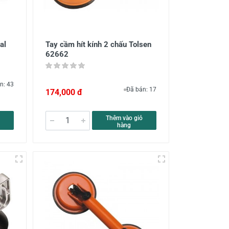
al
Tay cầm hít kính 2 chấu Tolsen
62662
n: 43
Đã bán: 17
174,000 đ
Thêm vào giỏ
hàng