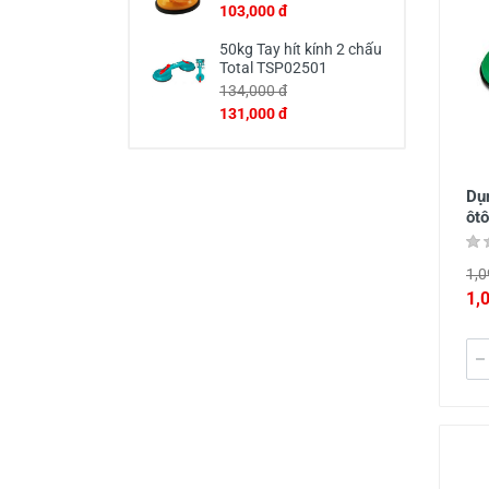
103,000 đ
50kg Tay hít kính 2 chấu
Total TSP02501
134,000 đ
131,000 đ
Dụn
ôt
1,0
1,