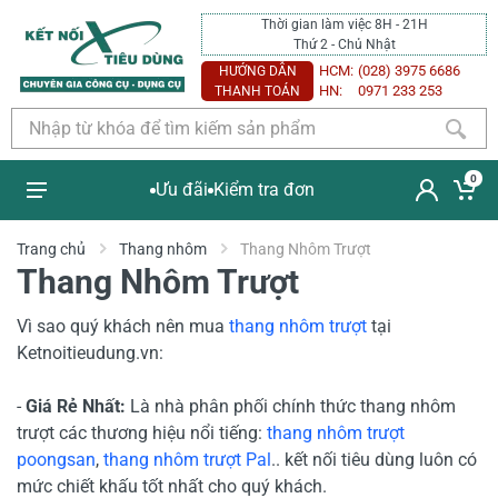
Thời gian làm việc 8H - 21H
Thứ 2 - Chủ Nhật
HCM:
(028) 3975 6686
HƯỚNG DẪN
HN:
0971 233 253
THANH TOÁN
0
Ưu đãi
Kiểm tra đơn
Trang chủ
Thang nhôm
Thang Nhôm Trượt
Thang Nhôm Trượt
Vì sao quý khách nên mua
thang nhôm
trượt
tại
Ketnoitieudung.vn:
-
Giá Rẻ Nhất:
Là nhà phân phối chính thức thang nhôm
trượt các thương hiệu nổi tiếng:
thang nhôm trượt
poongsan
,
thang nhôm trượt Pal
.. kết nối tiêu dùng luôn có
mức chiết khấu tốt nhất cho quý khách.