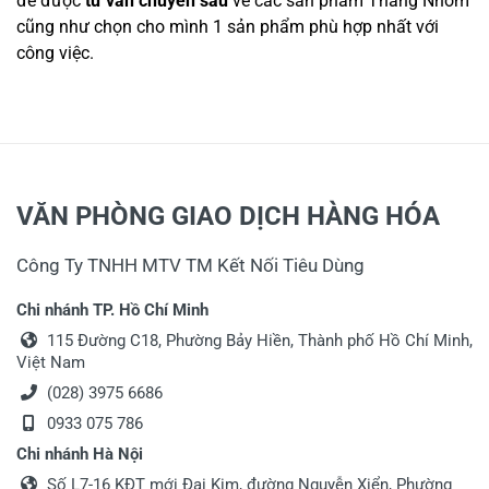
để được
tư vấn chuyên sâu
về các sản phẩm Thang Nhôm
cũng như chọn cho mình 1 sản phẩm phù hợp nhất với
công việc.
VĂN PHÒNG GIAO DỊCH HÀNG HÓA
Công Ty TNHH MTV TM Kết Nối Tiêu Dùng
Chi nhánh TP. Hồ Chí Minh
115 Đường C18, Phường Bảy Hiền, Thành phố Hồ Chí Minh,
Việt Nam
(028) 3975 6686
0933 075 786
Chi nhánh Hà Nội
Số L7-16 KĐT mới Đại Kim, đường Nguyễn Xiển, Phường