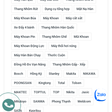
Thang Nhôm Rút
Dụng cụ tổng hợp
Mặt Nạ Hàn
Máy Khoan Búa
Máy Khoan
Máy cắt sắt
Xe Đẩy 4 bánh
Thang Nhôm Hàn Quốc
Máy Khoan Pin
Thang Nhôm Ghế
Mũi Khoan
Máy Khoan Động Lực
Máy thổi hơi nóng
Máy Hàn Bán Chạy
Thước Cuộn
Đồng Hồ Đo Vạn Năng
Thang Nhôm Gấp - Xếp
Bosch
Hồng Ký
Stanley
Makita
NIKAWA
POONGSAN
Kingtony
Total
Tolsen
MAKTEC
TOPTUL
TOP
Nikita
Jasic
Mitutoyo
SANWA
Phong Thạnh
Weldcom
SATA
Kyoritsu