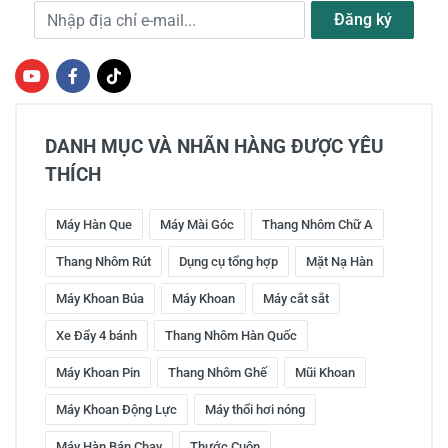
Địa chỉ e-mail
Đăng ký
DANH MỤC VÀ NHÃN HÀNG ĐƯỢC YÊU
THÍCH
Máy Hàn Que
Máy Mài Góc
Thang Nhôm Chữ A
Thang Nhôm Rút
Dụng cụ tổng hợp
Mặt Nạ Hàn
Máy Khoan Búa
Máy Khoan
Máy cắt sắt
Xe Đẩy 4 bánh
Thang Nhôm Hàn Quốc
Máy Khoan Pin
Thang Nhôm Ghế
Mũi Khoan
Máy Khoan Động Lực
Máy thổi hơi nóng
Máy Hàn Bán Chạy
Thước Cuộn