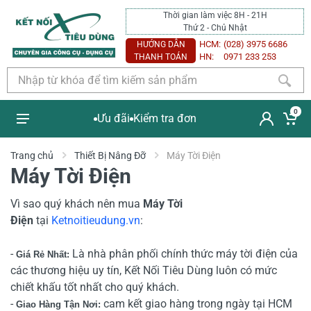
Thời gian làm việc 8H - 21H
Thứ 2 - Chủ Nhật
HCM:
(028) 3975 6686
HƯỚNG DẪN
HN:
0971 233 253
THANH TOÁN
0
Ưu đãi
Kiểm tra đơn
Trang chủ
Thiết Bị Nâng Đỡ
Máy Tời Điện
Máy Tời Điện
Vì sao quý khách nên mua
Máy Tời
Điện
tại
Ketnoitieudung.vn
:
-
Là nhà phân phối chính thức máy tời điện của
Giá Rẻ Nhất:
các thương hiệu uy tín, Kết Nối Tiêu Dùng luôn có mức
chiết khấu tốt nhất cho quý khách.
-
cam kết giao hàng trong ngày tại HCM
Giao Hàng Tận Nơi: