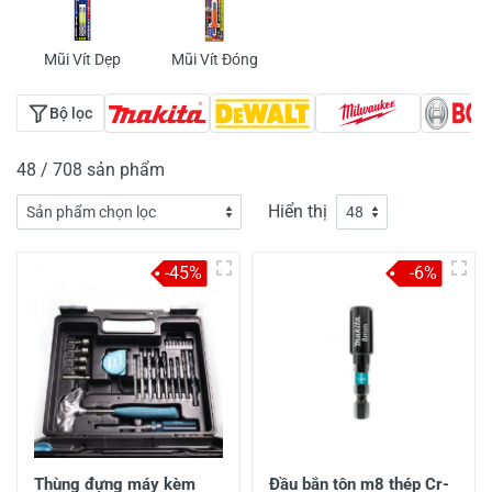
Mũi Vít Dẹp
Mũi Vít Đóng
Bộ lọc
48 / 708 sản phẩm
Hiển thị
-45%
-6%
Thùng đựng máy kèm
Đầu bắn tôn m8 thép Cr-