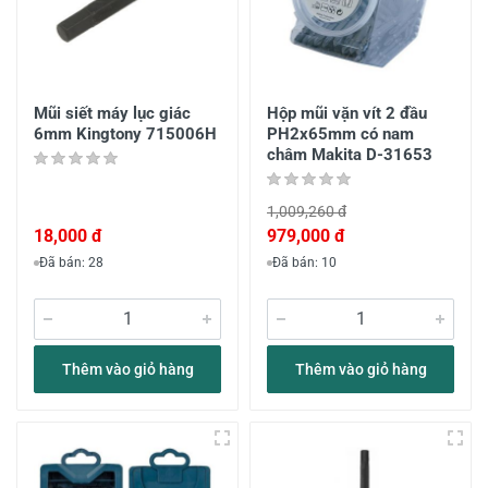
Mũi siết máy lục giác
Hộp mũi vặn vít 2 đầu
6mm Kingtony 715006H
PH2x65mm có nam
châm Makita D-31653
1,009,260 đ
18,000 đ
979,000 đ
Đã bán: 28
Đã bán: 10
Thêm vào giỏ hàng
Thêm vào giỏ hàng