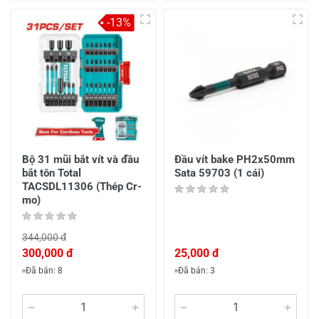
-13%
Bộ 31 mũi bắt vít và đầu
Đầu vít bake PH2x50mm
bắt tôn Total
Sata 59703 (1 cái)
TACSDL11306 (Thép Cr-
mo)
344,000 đ
300,000 đ
25,000 đ
Đã bán: 8
Đã bán: 3