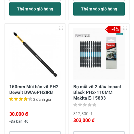
Thêm vào giỏ hàng
Thêm vào giỏ hàng
-4%
150mm Mũi bắn vít PH2
Bọ mũi vít 2 đầu Impact
Dewalt DWA6PH2IRB
Black PH2-110MM
Makita E-15833
2 đánh giá
30,000 đ
312,800 đ
303,000 đ
Đã bán: 40