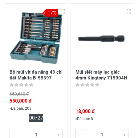
-17%
Bộ mũi vít đa năng 43 chi
Mũi siết máy lục giác
tiết Makita B-55697
4mm Kingtony 715004H
659,610 đ
550,000 đ
Đã bán: 203
18,000 đ
0
07
27
Đã bán: 8