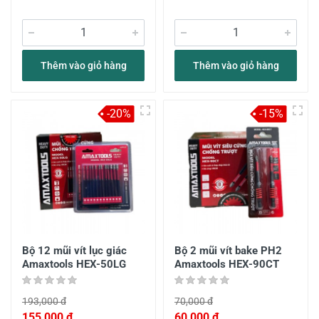
Thêm vào giỏ hàng
Thêm vào giỏ hàng
-20%
-15%
Bộ 12 mũi vít lục giác
Bộ 2 mũi vít bake PH2
Amaxtools HEX-50LG
Amaxtools HEX-90CT
193,000 đ
70,000 đ
155,000 đ
60,000 đ