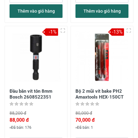
Thêm vào giỏ hàng
Thêm vào giỏ hàng
-1%
-13%
Đầu bắn vít tôn 8mm
Bộ 2 mũi vít bake PH2
Bosch 2608522351
Amaxtools HEX-150CT
88,200 đ
80,000 đ
88,000 đ
70,000 đ
Đã bán: 176
Đã bán: 1