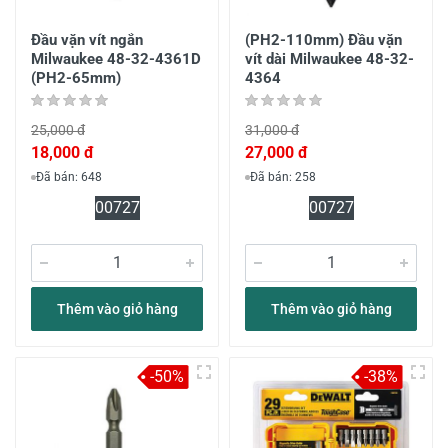
Đầu vặn vít ngắn
(PH2-110mm) Đầu vặn
Milwaukee 48-32-4361D
vít dài Milwaukee 48-32-
(PH2-65mm)
4364
25,000 đ
31,000 đ
18,000 đ
27,000 đ
Đã bán: 648
Đã bán: 258
0
07
27
0
07
27
Thêm vào giỏ hàng
Thêm vào giỏ hàng
-50%
-38%