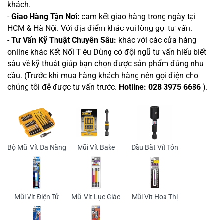
khách.
-
Giao Hàng Tận Nơi:
cam kết giao hàng trong ngày tại
HCM & Hà Nội. Với địa điểm khác vui lòng gọi tư vấn.
-
Tư Vấn Kỹ Thuật Chuyên Sâu:
khác với các cửa hàng
online khác Kết Nối Tiêu Dùng có đội ngũ tư vấn hiểu biết
sâu về kỹ thuật giúp bạn chọn được sản phẩm đúng nhu
cầu. (Trước khi mua hàng khách hàng nên gọi điện cho
chúng tôi đễ được tư vấn trước.
Hotline: 028 3975 6686
).
Bộ Mũi Vít Đa Năng
Mũi Vít Bake
Đầu Bắt Vít Tôn
Mũi Vít Điện Tử
Mũi Vít Lục Giác
Mũi Vít Hoa Thị