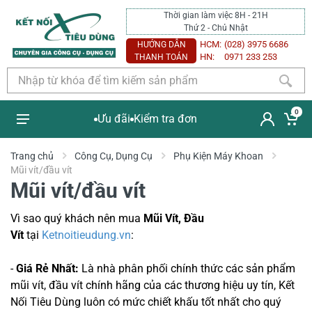
Thời gian làm việc 8H - 21H
Thứ 2 - Chủ Nhật
HCM:
(028) 3975 6686
HƯỚNG DẪN
HN:
0971 233 253
THANH TOÁN
0
Ưu đãi
Kiểm tra đơn
Trang chủ
Công Cụ, Dụng Cụ
Phụ Kiện Máy Khoan
Mũi vít/đầu vít
Mũi vít/đầu vít
Vì sao quý khách nên mua
Mũi Vít, Đầu
Vít
tại
Ketnoitieudung.vn
:
-
Giá Rẻ Nhất:
Là nhà phân phối chính thức các sản phẩm
mũi vít, đầu vít chính hãng của các thương hiệu uy tín, K
ết
Nối Tiêu Dùng luôn có mức chiết khấu tốt nhất cho quý