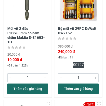
Mũi vít 2 đầu
Bộ mũi vít 29PC DeWalt
PH2x65mm có nam
DW2162
châm Makita D-31653-
1C
385,000 đ
240,000 đ
20,000 đ
Đã bán: 11
10,000 đ
0
07
27
Đã bán: 1.229k
Thêm vào giỏ hàng
Thêm vào giỏ hàng
-16%