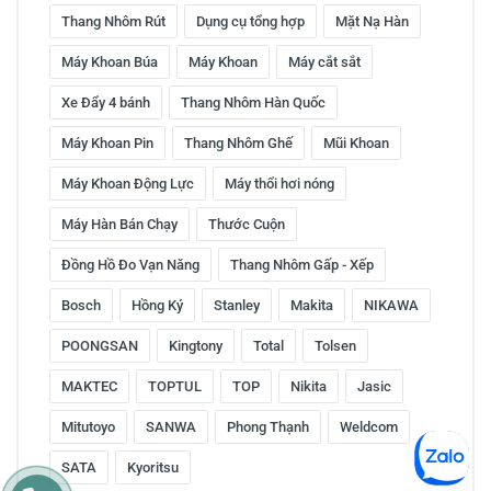
Thang Nhôm Rút
Dụng cụ tổng hợp
Mặt Nạ Hàn
Máy Khoan Búa
Máy Khoan
Máy cắt sắt
Xe Đẩy 4 bánh
Thang Nhôm Hàn Quốc
Máy Khoan Pin
Thang Nhôm Ghế
Mũi Khoan
Máy Khoan Động Lực
Máy thổi hơi nóng
Máy Hàn Bán Chạy
Thước Cuộn
Đồng Hồ Đo Vạn Năng
Thang Nhôm Gấp - Xếp
Bosch
Hồng Ký
Stanley
Makita
NIKAWA
POONGSAN
Kingtony
Total
Tolsen
MAKTEC
TOPTUL
TOP
Nikita
Jasic
Mitutoyo
SANWA
Phong Thạnh
Weldcom
SATA
Kyoritsu