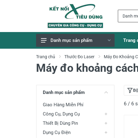
Trang 
Danh mục sản phẩm
Giao Hàng Miễn Phí
Trang chủ
Thước Đo Laser
Máy Đo Khoảng 
Máy đo khoảng cách
Công Cụ, Dụng Cụ
Thiết Bị Dùng Pin
Dụng Cụ Điện
Bộ
Danh mục sản phẩm
Thiết Bị Nâng Đỡ
6 / 6
Giao Hàng Miễn Phí
Thang nhôm
Công Cụ, Dụng Cụ
Phụ Tùng, Linh Kiện
Thiết Bị Dùng Pin
Máy Hàn & Phụ Kiện
Dụng Cụ Điện