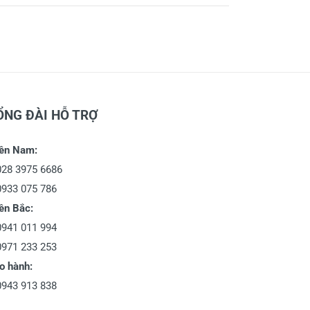
ỔNG ĐÀI HỖ TRỢ
ền Nam:
028 3975 6686
0933 075 786
ền Bắc:
0941 011 994
0971 233 253
o hành:
0943 913 838