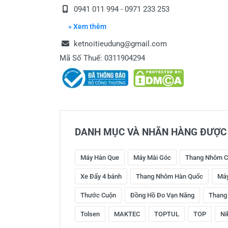
0941 011 994 - 0971 233 253
» Xem thêm
ketnoitieudung@gmail.com
Mã Số Thuế: 0311904294
DANH MỤC VÀ NHÃN HÀNG ĐƯỢC 
Máy Hàn Que
Máy Mài Góc
Thang Nhôm C
Xe Đẩy 4 bánh
Thang Nhôm Hàn Quốc
Máy
Thước Cuộn
Đồng Hồ Đo Vạn Năng
Thang
Tolsen
MAKTEC
TOPTUL
TOP
Ni