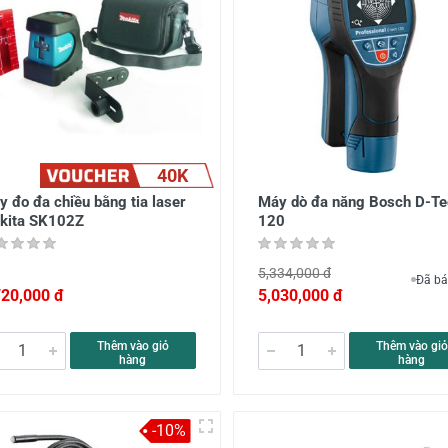
40K
 đo đa chiều bằng tia laser
Máy dò đa năng Bosch D-Te
kita SK102Z
120
5,334,000 đ
Đã bá
720,000 đ
5,030,000 đ
Thêm vào giỏ
Thêm vào giỏ
hàng
hàng
-10%