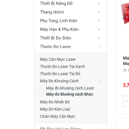
Thiết Bị Nâng Đỡ
Thiết Bị Đo Điện
Thang nhôm
Thước Đo Laser
Phụ Tùng, Linh Kiện
Đồ Bảo Hộ Lao Động
Máy Hàn & Phụ Kiện
Thiết Bị Đo Điện
Thước Đo Laser
Máy
Máy Cân Mực Laser
Ma
Thước Đo Laser Tia Xanh
Thước Đo Laser Tia Đỏ
Máy Đo Khoảng Cách
3,
Máy đo khoảng cách Laser
Máy đo khoảng cách khác
Máy Đo Nhiệt Độ
Máy Dò Kim Loại
Chân Máy Cân Mực