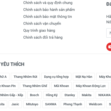
Chính sách và quy định chung
Đă
Chính sách bảo hành sản phẩm
Chính sách bảo mật thông tin
Hã
Nố
Chính sách vận chuyển
Quy trình giao hàng
Đị
Chính sách đổi trả hàng
YÊU THÍCH
hữ A
Thang Nhôm Rút
Dụng cụ tổng hợp
Mặt Nạ Hàn
Máy Kho
 Khoan Pin
Thang Nhôm Ghế
Mũi Khoan
Máy Khoan Động Lực
 Nhôm Gấp - Xếp
Bosch
Hồng Ký
Stanley
Makita
NIKAWA
kita
Jasic
Mitutoyo
SANWA
Phong Thạnh
Weldcom
S