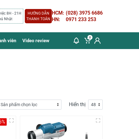
HCM:
(028) 3975 6686
việc 8H - 21H
HƯỚNG DẪN
HN:
0971 233 253
hủ Nhật
THANH TOÁN
0
ành viên
Video review
Hiển thị
-6%