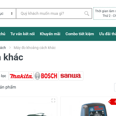
Thời gian làm 
Thứ 2 - C
chủ
Tư vấn kết nối
Khuyến mãi
Combo tiết kiệm
Ưu đãi th
Cách
Máy đo khoảng cách khác
 khác
 lọc
 sản phẩm