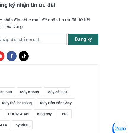
ng ký nhận tin ưu đãi
y nhập địa chỉ e-mail để nhận tin ưu đãi từ Kết
i Tiêu Dùng
a chỉ e-mail
Đăng ký
an Búa
Máy Khoan
Máy cắt sắt
Máy thổi hơi nóng
Máy Hàn Bán Chạy
POONGSAN
Kingtony
Total
ATA
Kyoritsu