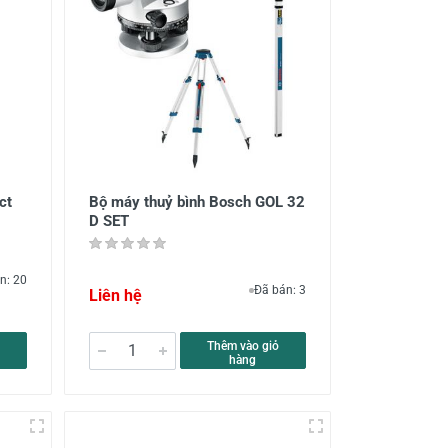
ct
Bộ máy thuỷ bình Bosch GOL 32
D SET
n: 20
Đã bán: 3
Liên hệ
Thêm vào giỏ
hàng