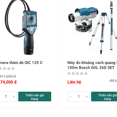
mera thăm dò GIC 120 C
Máy đo khoảng cách quang 
100m Bosch GOL 26D SET
311,000 đ
Đã b
374,000 đ
Liên hệ
Thêm vào giỏ
Thêm vào giỏ
hàng
hàng