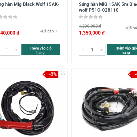
ng hàn Mig Black Wolf 15AK-
Súng hàn MIG 15AK 5m Bla
M
wolf P51C-028110
1,390,000 đ
Đã bá
Đã bán: 11
040,000 đ
1,350,000 đ
Thêm vào giỏ
Thêm vào giỏ
hàng
hàng
-8%