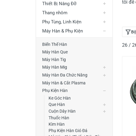
tôi đễ
Thiết Bị Nâng Đỡ
Thiết Bị Đo Điện
Thang nhôm
Thước Đo Laser
Phụ Tùng, Linh Kiện
Đồ Bảo Hộ Lao Động
Máy Hàn & Phụ Kiện
Bộ
Biến Thế Hàn
26 / 
Máy Hàn Que
Máy Hàn Tig
Máy Hàn Mig
Máy Hàn Đa Chức Năng
Máy Hàn & Cắt Plasma
Phụ Kiện Hàn
Ke Góc Hàn
Que Hàn
Cuộn Dây Hàn
Thuốc Hàn
Kìm Hàn
Phụ Kiện Hàn Gió Đá