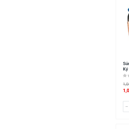
Sú
Ký
1,0
1,