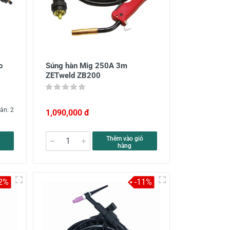
o
Súng hàn Mig 250A 3m
ZETweld ZB200
án: 2
1,090,000 đ
Thêm vào giỏ
hàng
2%
-11%