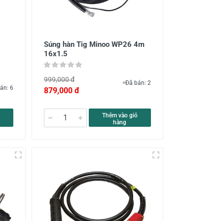
Súng hàn Tig Minoo WP26 4m
16x1.5
999,000 đ
Đã bán: 2
án: 6
879,000 đ
Thêm vào giỏ
hàng