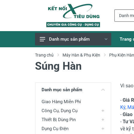
Trang 
Danh mục sản phẩm
Giao Hàng Miễn Phí
Trang chủ
Máy Hàn & Phụ Kiện
Phụ Kiện Hà
Súng Hàn
Công Cụ, Dụng Cụ
Thiết Bị Dùng Pin
Dụng Cụ Điện
Vì sa
Danh mục sản phẩm
Thiết Bị Nâng Đỡ
-
Giá 
Giao Hàng Miễn Phí
Thang nhôm
Ký
,
Má
Công Cụ, Dụng Cụ
-
Giao
Phụ Tùng, Linh Kiện
Thiết Bị Dùng Pin
-
Tư V
Máy Hàn & Phụ Kiện
Dụng Cụ Điện
về kỹ 