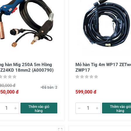
ng hàn Mig 250A 5m Hồng
Mỏ hàn Tig 4m WP17 ZETw
 Z24KD 18mm2 (A000790)
ZWP17
80,000 đ
Đã bán: 2
050,000 đ
599,000 đ
Thêm vào giỏ
Thêm vào giỏ
hàng
hàng