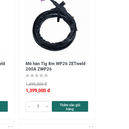
eld
Mỏ hàn Tig 8m WP26 ZETweld
200A ZWP26
1,499,000 đ
1,399,000 đ
Thêm vào giỏ
hàng