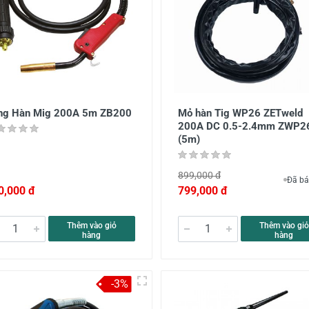
ng Hàn Mig 200A 5m ZB200
Mỏ hàn Tig WP26 ZETweld
200A DC 0.5-2.4mm ZWP2
(5m)
899,000 đ
Đã bá
0,000 đ
799,000 đ
Thêm vào giỏ
Thêm vào giỏ
hàng
hàng
-3%