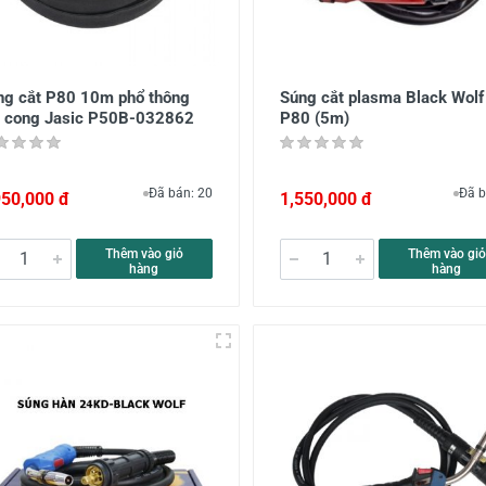
ng cắt P80 10m phổ thông
Súng cắt plasma Black Wolf
y cong Jasic P50B-032862
P80 (5m)
Đã bán: 20
Đã b
950,000 đ
1,550,000 đ
Thêm vào giỏ
Thêm vào giỏ
hàng
hàng