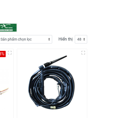
Hiển thị
-3%