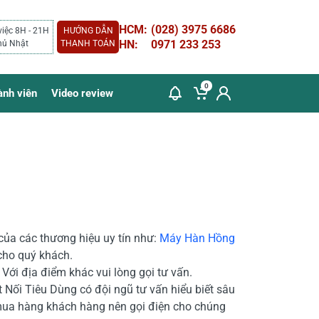
HCM:
(028) 3975 6686
việc 8H - 21H
HƯỚNG DẪN
HN:
0971 233 253
hủ Nhật
THANH TOÁN
0
ành viên
Video review
của các thương hiệu uy tín như:
Máy Hàn Hồng
 cho quý khách.
Với địa điểm khác vui lòng gọi tư vấn.
 Nối Tiêu Dùng có đội ngũ tư vấn hiểu biết sâu
mua hàng khách hàng nên gọi điện cho chúng