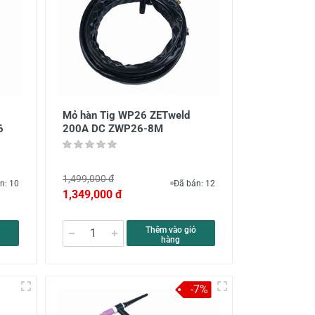
Mỏ hàn Tig WP26 ZETweld
6
200A DC ZWP26-8M
1,499,000 đ
n: 10
Đã bán: 12
1,349,000 đ
Thêm vào giỏ
hàng
-7%