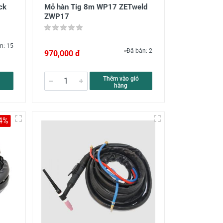
ck
Mỏ hàn Tig 8m WP17 ZETweld
ZWP17
n: 15
Đã bán: 2
970,000 đ
Thêm vào giỏ
hàng
-4%