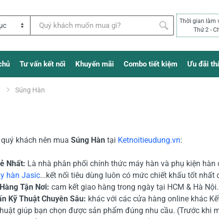
Thời gian làm 
Thứ 2 - C
chủ
Tư vấn kết nối
Khuyến mãi
Combo tiết kiệm
Ưu đãi th
n
Súng Hàn
o quý khách nên mua
Súng Hàn
tại
Ketnoitieudung.vn
:
Rẻ Nhất:
Là nhà phân phối chính thức máy hàn và phụ kiện hàn 
y hàn Jasic
...kết nối tiêu dùng luôn có mức chiết khấu tốt nhất
 Hàng Tận Nơi:
cam kết giao hàng trong ngày tại HCM & Hà Nội. 
ấn Kỹ Thuật Chuyên Sâu:
khác với các cửa hàng online khác Kết
thuật giúp bạn chọn được sản phẩm đúng nhu cầu. (Trước khi 