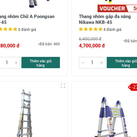
5
ang nhôm Chữ A Poongsan
Thang nhôm gấp đa năng
-45
Nikawa NKB-45
5 đánh giá
4 đánh giá
6,400,000 đ
Đã bán
Đã bán: 460
980,000 đ
4,700,000 đ
Thêm vào giỏ
Thêm vào giỏ
hàng
hàng
-2