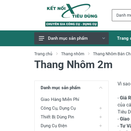
Trang 
Danh mục sản phẩm
Giao Hàng Miễn Phí
Trang chủ
Thang nhôm
Thang Nhôm Bán Ch
Thang Nhôm 2m
Công Cụ, Dụng Cụ
Thiết Bị Dùng Pin
Dụng Cụ Điện
Vì sa
Danh mục sản phẩm
Thiết Bị Nâng Đỡ
-
Giá 
Giao Hàng Miễn Phí
Thang nhôm
của cá
Công Cụ, Dụng Cụ
Tiêu D
Phụ Tùng, Linh Kiện
Thiết Bị Dùng Pin
-
Giao
Máy Hàn & Phụ Kiện
Dụng Cụ Điện
-
Tư V