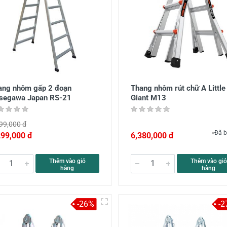
ang nhôm gấp 2 đoạn
Thang nhôm rút chữ A Little
segawa Japan RS-21
Giant M13
99,000 đ
Đã b
299,000 đ
6,380,000 đ
Thêm vào giỏ
Thêm vào giỏ
hàng
hàng
-26%
-2