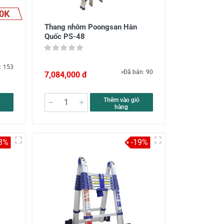
0K
Thang nhôm Poongsan Hàn
Quốc PS-48
: 153
Đã bán: 90
7,084,000 đ
Thêm vào giỏ
hàng
3%
-19%