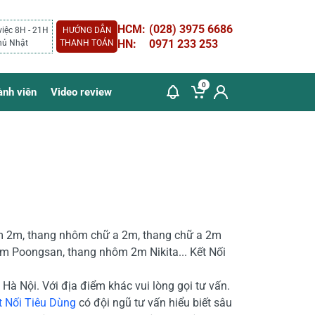
HCM:
(028) 3975 6686
việc 8H - 21H
HƯỚNG DẪN
HN:
0971 233 253
hủ Nhật
THANH TOÁN
0
ành viên
Video review
m 2m, thang nhôm chữ a 2m, thang chữ a 2m
m Poongsan, thang nhôm 2m Nikita... Kết Nối
Hà Nội. Với địa điểm khác vui lòng gọi tư vấn.
t Nối Tiêu Dùng
có đội ngũ tư vấn hiểu biết sâu