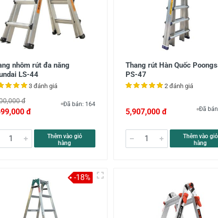
ang nhôm rút đa năng
Thang rút Hàn Quốc Poongs
undai LS-44
PS-47
3 đánh giá
2 đánh giá
00,000 đ
Đã bán: 164
Đã bán
699,000 đ
5,907,000 đ
Thêm vào giỏ
Thêm vào giỏ
hàng
hàng
-18%