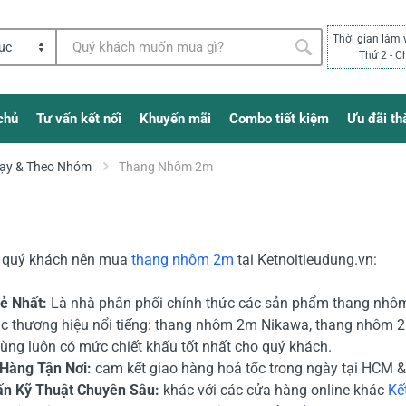
Thời gian làm 
Thứ 2 - C
chủ
Tư vấn kết nối
Khuyến mãi
Combo tiết kiệm
Ưu đãi th
ạy & Theo Nhóm
Thang Nhôm 2m
o quý khách nên mua
thang nhôm
2m
tại Ketnoitieudung.vn:
Rẻ Nhất:
Là nhà phân phối chính thức các sản phẩm thang nhô
c thương hiệu nổi tiếng: thang nhôm 2m Nikawa, thang nhôm 2
ùng luôn có mức chiết khấu tốt nhất cho quý khách.
 Hàng Tận Nơi:
cam kết giao hàng hoả tốc trong ngày tại HCM & 
ấn Kỹ Thuật Chuyên Sâu:
khác với các cửa hàng online khác
Kế