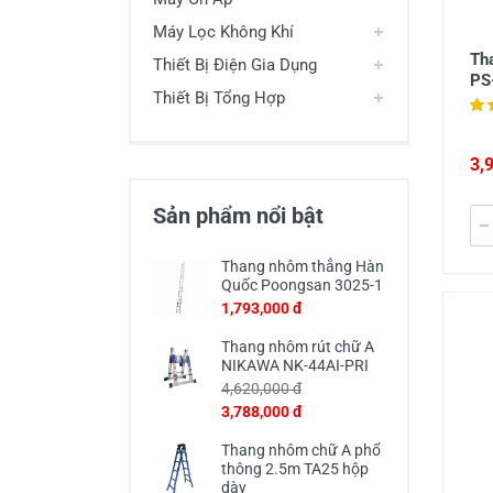
Máy Lọc Không Khí
Th
Thiết Bị Điện Gia Dụng
PS
Thiết Bị Tổng Hợp
3,
Sản phẩm nổi bật
Thang nhôm thẳng Hàn
Quốc Poongsan 3025-1
1,793,000 đ
Thang nhôm rút chữ A
NIKAWA NK-44AI-PRI
4,620,000 đ
3,788,000 đ
Thang nhôm chữ A phổ
thông 2.5m TA25 hộp
dày