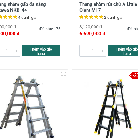
ang nhôm gấp đa năng
Thang nhôm rút chữ A Little
kawa NKB-44
Giant M17
4 đánh giá
2 đánh giá
00,000 đ
8,120,000 đ
Đã bán: 176
Đã bá
300,000 đ
6,690,000 đ
Thêm vào giỏ
Thêm vào giỏ
hàng
hàng
-2