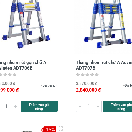
ang nhôm rút gọn chữ A
Thang nhôm rút chữ A Advi
vindeq ADT706B
ADT707B
20,000 đ
3,870,000 đ
Đã bán: 4
Đã b
699,000 đ
2,840,000 đ
Thêm vào giỏ
Thêm vào giỏ
hàng
hàng
-15%