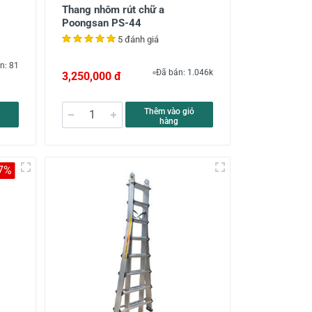
Thang nhôm rút chữ a
Poongsan PS-44
5 đánh giá
n: 81
Đã bán: 1.046k
3,250,000 đ
Thêm vào giỏ
hàng
7%