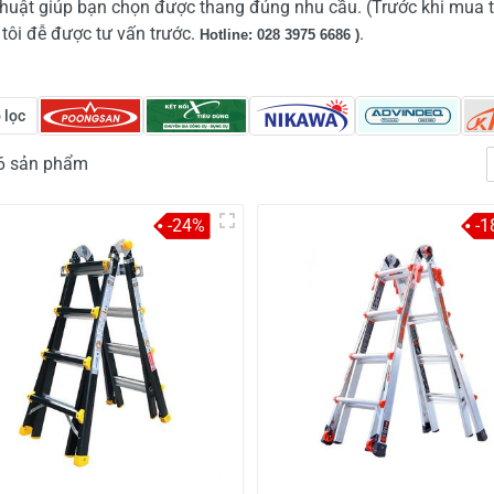
thuật giúp bạn chọn được thang đúng nhu cầu. (Trước khi mua
tôi đễ được tư vấn trước.
.
Hotline: 028 3975 6686 )
 lọc
36 sản phẩm
-24%
-1