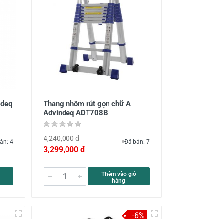
ndeq
Thang nhôm rút gọn chữ A
Advindeq ADT708B
4,240,000 đ
án: 4
Đã bán: 7
3,299,000 đ
Thêm vào giỏ
hàng
-6%