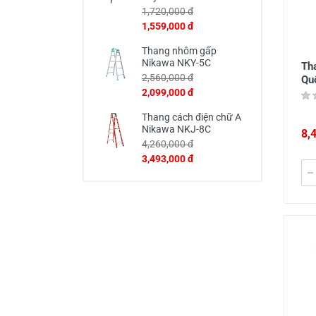
1,720,000 đ
1,559,000 đ
Thang nhôm gấp
Nikawa NKY-5C
Th
2,560,000 đ
Qu
2,099,000 đ
Thang cách điện chữ A
Nikawa NKJ-8C
8,
4,260,000 đ
3,493,000 đ