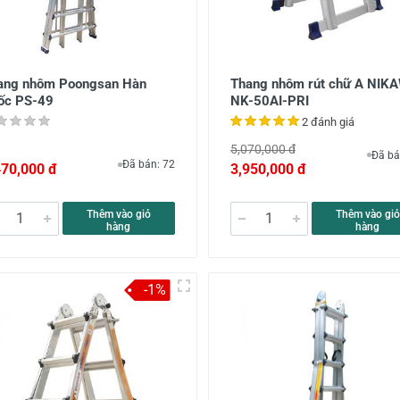
ang nhôm Poongsan Hàn
Thang nhôm rút chữ A NIK
ốc PS-49
NK-50AI-PRI
2 đánh giá
5,070,000 đ
Đã bá
Đã bán: 72
470,000 đ
3,950,000 đ
Thêm vào giỏ
Thêm vào giỏ
hàng
hàng
-1%