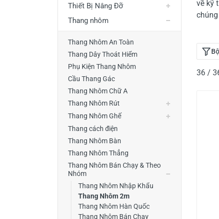
về kỹ 
Thiết Bị Nâng Đỡ
Thiết Bị Đo Điện
chúng 
Thang nhôm
Thước Đo Laser
Thang Nhôm An Toàn
Đồ Bảo Hộ Lao Động
Bộ
Thang Dây Thoát Hiểm
Phụ Kiện Thang Nhôm
36 / 
Cầu Thang Gác
Thang Nhôm Chữ A
Thang Nhôm Rút
Thang Nhôm Ghế
Thang cách điện
Thang Nhôm Bàn
Thang Nhôm Thẳng
Thang Nhôm Bán Chạy & Theo
Nhóm
Thang Nhôm Nhập Khẩu
Thang Nhôm 2m
Thang Nhôm Hàn Quốc
Thang Nhôm Bán Chạy