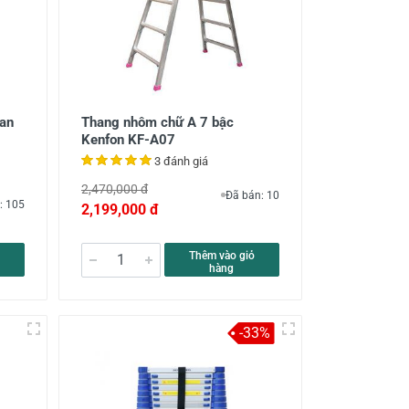
an
Thang nhôm chữ A 7 bậc
Kenfon KF-A07
3 đánh giá
2,470,000 đ
Đã bán: 10
: 105
2,199,000 đ
Thêm vào giỏ
hàng
-33%