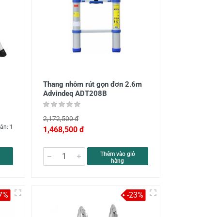
Thang nhôm rút gọn đơn 2.6m
Advindeq ADT208B
2,172,500 đ
án: 1
1,468,500 đ
Thêm vào giỏ
hàng
7%
-23%