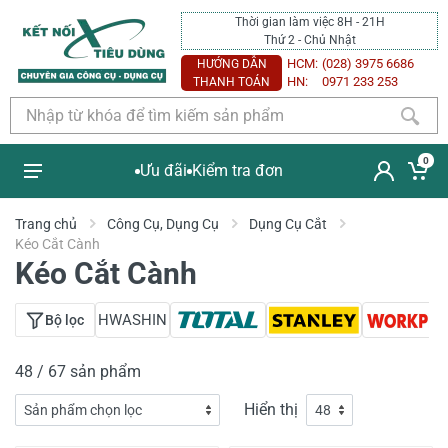
Thời gian làm việc 8H - 21H
Thứ 2 - Chủ Nhật
HCM:
(028) 3975 6686
HƯỚNG DẪN
HN:
0971 233 253
THANH TOÁN
0
Ưu đãi
Kiểm tra đơn
Trang chủ
Công Cụ, Dụng Cụ
Dụng Cụ Cắt
Kéo Cắt Cành
Kéo Cắt Cành
HWASHIN
Bộ lọc
48 / 67 sản phẩm
Hiển thị