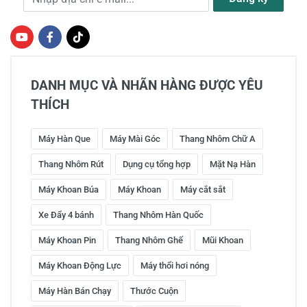
DANH MỤC VÀ NHÃN HÀNG ĐƯỢC YÊU
THÍCH
Máy Hàn Que
Máy Mài Góc
Thang Nhôm Chữ A
Thang Nhôm Rút
Dụng cụ tổng hợp
Mặt Nạ Hàn
Máy Khoan Búa
Máy Khoan
Máy cắt sắt
Xe Đẩy 4 bánh
Thang Nhôm Hàn Quốc
Máy Khoan Pin
Thang Nhôm Ghế
Mũi Khoan
Máy Khoan Động Lực
Máy thổi hơi nóng
Máy Hàn Bán Chạy
Thước Cuộn