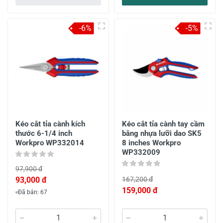
-6%
-5%
Kéo cắt tỉa cành kích
Kéo cắt tỉa cành tay cầm
thước 6-1/4 inch
bằng nhựa lưỡi dao SK5
Workpro WP332014
8 inches Workpro
WP332009
97,900 đ
93,000 đ
167,200 đ
159,000 đ
Đã bán: 67