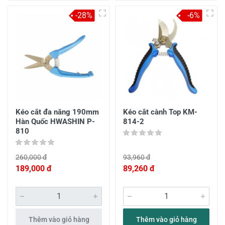
-28%
-6%
Kéo cắt đa năng 190mm
Kéo cắt cành Top KM-
Hàn Quốc HWASHIN P-
814-2
810
260,000 đ
93,960 đ
189,000 đ
89,260 đ
Thêm vào giỏ hàng
Thêm vào giỏ hàng