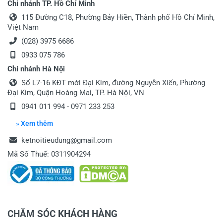
Chi nhánh TP. Hồ Chí Minh
115 Đường C18, Phường Bảy Hiền, Thành phố Hồ Chí Minh,
Việt Nam
(028) 3975 6686
0933 075 786
Chi nhánh Hà Nội
Số L7-16 KĐT mới Đại Kim, đường Nguyễn Xiển, Phường
Đại Kim, Quận Hoàng Mai, TP. Hà Nội, VN
0941 011 994
-
0971 233 253
» Xem thêm
ketnoitieudung@gmail.com
Mã Số Thuế: 0311904294
CHĂM SÓC KHÁCH HÀNG