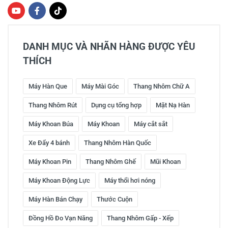
DANH MỤC VÀ NHÃN HÀNG ĐƯỢC YÊU
THÍCH
Máy Hàn Que
Máy Mài Góc
Thang Nhôm Chữ A
Thang Nhôm Rút
Dụng cụ tổng hợp
Mặt Nạ Hàn
Máy Khoan Búa
Máy Khoan
Máy cắt sắt
Xe Đẩy 4 bánh
Thang Nhôm Hàn Quốc
Máy Khoan Pin
Thang Nhôm Ghế
Mũi Khoan
Máy Khoan Động Lực
Máy thổi hơi nóng
Máy Hàn Bán Chạy
Thước Cuộn
Đồng Hồ Đo Vạn Năng
Thang Nhôm Gấp - Xếp