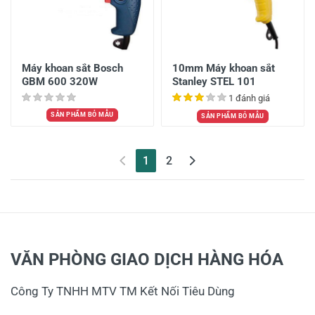
Máy khoan sắt Bosch
10mm Máy khoan sắt
GBM 600 320W
Stanley STEL 101
1 đánh giá
SẢN PHẨM BỎ MẪU
SẢN PHẨM BỎ MẪU
(current)
1
2
VĂN PHÒNG GIAO DỊCH HÀNG HÓA
Công Ty TNHH MTV TM Kết Nối Tiêu Dùng