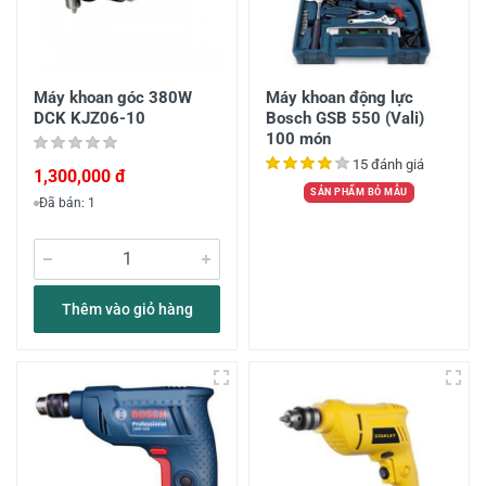
Máy khoan góc 380W
Máy khoan động lực
DCK KJZ06-10
Bosch GSB 550 (Vali)
100 món
15 đánh giá
1,300,000 đ
SẢN PHẨM BỎ MẪU
Đã bán: 1
Thêm vào giỏ hàng