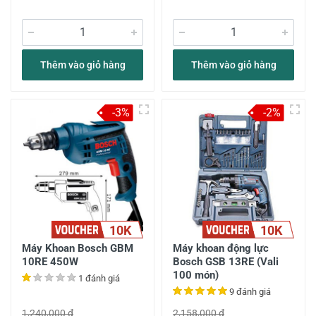
Thêm vào giỏ hàng
Thêm vào giỏ hàng
-3%
-2%
10K
10K
Máy Khoan Bosch GBM
Máy khoan động lực
10RE 450W
Bosch GSB 13RE (Vali
100 món)
1 đánh giá
9 đánh giá
1,240,000 đ
2,158,000 đ