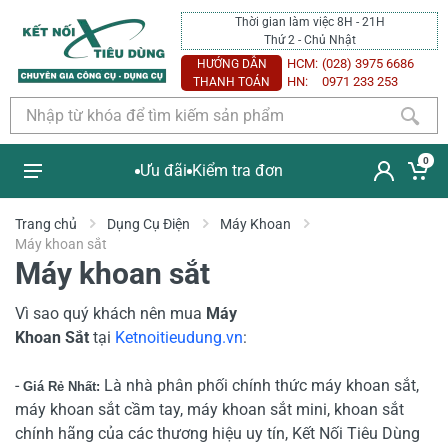
Thời gian làm việc 8H - 21H
Thứ 2 - Chủ Nhật
HCM:
(028) 3975 6686
HƯỚNG DẪN
HN:
0971 233 253
THANH TOÁN
0
Ưu đãi
Kiểm tra đơn
Trang chủ
Dụng Cụ Điện
Máy Khoan
Máy khoan sắt
Máy khoan sắt
Vì sao quý khách nên mua
Máy
Khoan
Sắt
tại
Ketnoitieudung.vn
:
-
Là nhà phân phối chính thức máy khoan sắt,
Giá Rẻ Nhất:
máy khoan sắt cầm tay, máy khoan sắt mini, khoan sắt
chính hãng của các thương hiệu uy tín, K
ết Nối Tiêu Dùng