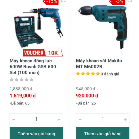
-15%
-3%
10K
Máy khoan động lực
Máy khoan sắt Makita
600W Bosch GSB 600
MT M6002B
Set (100 món)
3 đánh giá
1,888,000 đ
945,000 đ
1,619,000 đ
920,000 đ
Đã bán: 65
Đã bán: 26
Thêm vào giỏ hàng
Thêm vào giỏ hàng