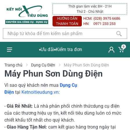
Thời gian làm việc 8H - 21H
Thứ 2 - Chủ Nhật
HCM:
(028) 3975 6686
HƯỚNG DẪN
HN:
0971 233 253
THANH TOÁN
0
Ưu đãi
Kiểm tra đơn
Trang chủ
Dụng Cụ Điện
Máy Phun Sơn Dùng Điện
Máy Phun Sơn Dùng Điện
Vì sao quý khách nên mua
Dụng Cụ
Điện
tại
Ketnoitieudung.vn
:
-
Giá Rẻ Nhất:
Là nhà phân phối chính thứcdụng cụ điện
của các thương hiệu uy tín, kết nối tiêu dùng luôn có mức
chiết khấu tốt nhất cho quý khách.
-
Giao Hàng Tận Nơi:
cam kết giao hàng trong ngày tại