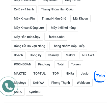
Máy Khoan Búa
Máy Khoan
Máy cắt sắt
Xe Đẩy 4 bánh
Thang Nhôm Hàn Quốc
Máy Khoan Pin
Thang Nhôm Ghế
Mũi Khoan
Máy Khoan Động Lực
Máy thổi hơi nóng
Máy Hàn Bán Chạy
Thước Cuộn
Đồng Hồ Đo Vạn Năng
Thang Nhôm Gấp - Xếp
Bosch
Hồng Ký
Stanley
Makita
NIKAWA
POONGSAN
Kingtony
Total
Tolsen
MAKTEC
TOPTUL
TOP
Nikita
Jasic
Mitutoyo
SANWA
Phong Thạnh
Weldcom
SATA
Kyoritsu