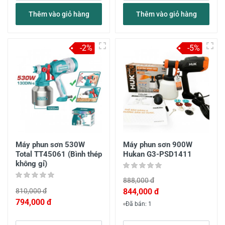
Thêm vào giỏ hàng
Thêm vào giỏ hàng
-2%
-5%
Máy phun sơn 530W
Máy phun sơn 900W
Total TT45061 (Bình thép
Hukan G3-PSD1411
không gỉ)
888,000 đ
810,000 đ
844,000 đ
794,000 đ
Đã bán: 1