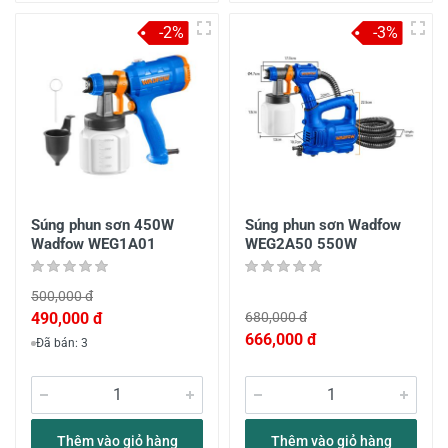
-2%
-3%
Súng phun sơn 450W
Súng phun sơn Wadfow
Wadfow WEG1A01
WEG2A50 550W
500,000 đ
490,000 đ
680,000 đ
666,000 đ
Đã bán: 3
Thêm vào giỏ hàng
Thêm vào giỏ hàng