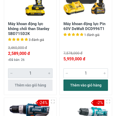
Máy khoan động lực
Máy khoan động lực Pin
không chổi than Stanley
60V DeWalt DCD996T1
SBD715D2K
1 đánh giá
3 đánh giá
3,460,000 đ
2,589,000 đ
7,578,000 đ
5,959,000 đ
Đã bán: 26
Thêm vào giỏ hàng
Thêm vào giỏ hàng
-24%
-2%