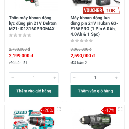
10K
Thân máy khoan động
Máy khoan động lực
lực dùng pin 21V Dekton
dùng pin 21V Hukan G3-
M21-ID13160PROMAX
F165PRO (1 Pin 6.0Ah,
4.0Ah & 1 Sạc)
2,790,000 đ
3,066,000 đ
2,199,000 đ
2,590,000 đ
Đã bán: 51
Đã bán: 2
Thêm vào giỏ hàng
Thêm vào giỏ hàng
-20%
-17%