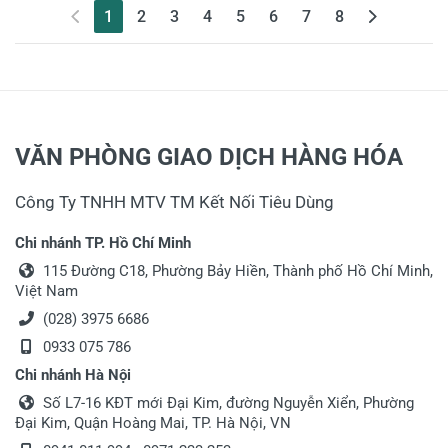
(current)
1
2
3
4
5
6
7
8
VĂN PHÒNG GIAO DỊCH HÀNG HÓA
Công Ty TNHH MTV TM Kết Nối Tiêu Dùng
Chi nhánh TP. Hồ Chí Minh
115 Đường C18, Phường Bảy Hiền, Thành phố Hồ Chí Minh,
Việt Nam
(028) 3975 6686
0933 075 786
Chi nhánh Hà Nội
Số L7-16 KĐT mới Đại Kim, đường Nguyễn Xiển, Phường
Đại Kim, Quận Hoàng Mai, TP. Hà Nội, VN