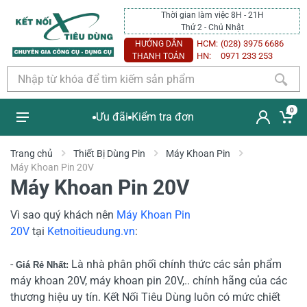
Thời gian làm việc 8H - 21H
Thứ 2 - Chủ Nhật
HCM:
(028) 3975 6686
HƯỚNG DẪN
HN:
0971 233 253
THANH TOÁN
0
Ưu đãi
Kiểm tra đơn
Trang chủ
Thiết Bị Dùng Pin
Máy Khoan Pin
Máy Khoan Pin 20V
Máy Khoan Pin 20V
Vì sao quý khách nên
Máy Khoan Pin
20V
tại
Ketnoitieudung.vn
:
-
Là nhà phân phối chính thức các sản phẩm
Giá Rẻ Nhất:
máy khoan 20V, máy khoan pin 20V,.. chính hãng của các
thương hiệu uy tín. Kết Nối Tiêu Dùng luôn có mức chiết