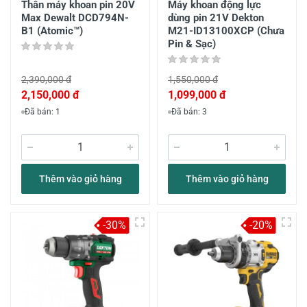
Thân máy khoan pin 20V
Máy khoan động lực
Max Dewalt DCD794N-
dùng pin 21V Dekton
B1 (Atomic™)
M21-ID13100XCP (Chưa
Pin & Sạc)
2,390,000 đ
1,550,000 đ
2,150,000 đ
1,099,000 đ
Đã bán: 1
Đã bán: 3
Thêm vào giỏ hàng
Thêm vào giỏ hàng
-30%
-20%