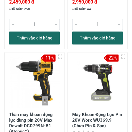
2,459,000 đ
2,950,000 đ
Đã bán: 258
Đã bán: 44
Thêm vào giỏ hàng
Thêm vào giỏ hàng
-11%
-22%
Thân máy khoan động
Máy Khoan Động Lực Pin
lực dùng pin 20V Max
20V Worx WU369.9
Dewalt DCD799N-B1
(Chưa Pin & Sạc)
(Atomic™)