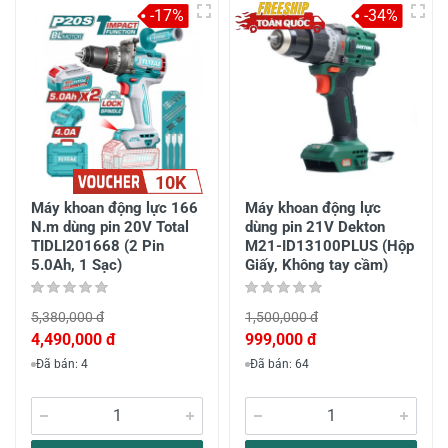
-17%
-34%
10K
Máy khoan động lực 166
Máy khoan động lực
N.m dùng pin 20V Total
dùng pin 21V Dekton
TIDLI201668 (2 Pin
M21-ID13100PLUS (Hộp
5.0Ah, 1 Sạc)
Giấy, Không tay cầm)
5,380,000 đ
1,500,000 đ
4,490,000 đ
999,000 đ
Đã bán: 4
Đã bán: 64