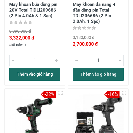
Máy khoan búa dùng pin
Máy khoan đa năng 4
20V Total TIDLI209686
đầu dùng pin Total
(2 Pin 4.0Ah & 1 Sạc)
TDLI206686 (2 Pin
2.0Ah, 1 Sạc)
3,390,000 đ
3,322,000 đ
3,180,000 đ
2,700,000 đ
Đã bán: 3
Thêm vào giỏ hàng
Thêm vào giỏ hàng
-22%
-16%