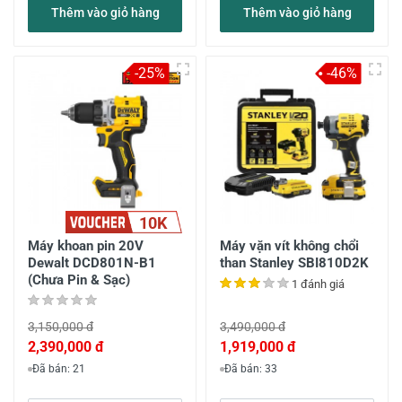
Thêm vào giỏ hàng
Thêm vào giỏ hàng
-25%
-46%
10K
Máy khoan pin 20V
Máy vặn vít không chổi
Dewalt DCD801N-B1
than Stanley SBI810D2K
(Chưa Pin & Sạc)
1 đánh giá
3,150,000 đ
3,490,000 đ
2,390,000 đ
1,919,000 đ
Đã bán: 21
Đã bán: 33