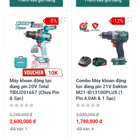
Thêm vào giỏ hàng
Thêm vào giỏ hàng
-5%
-12%
10K
Máy khoan động lực
Combo Máy khoan động
dùng pin 20V Total
lực dùng pin 21V Dekton
TIDLI201667 (Chưa Pin
M21-ID13100PLUS (1
& Sạc)
Pin 4.0Ah & 1 Sạc)
2,730,000 đ
2,030,000 đ
2,600,000 đ
1,790,000 đ
Đã bán: 1
Đã bán: 4