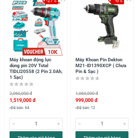
-27%
-6%
10K
Máy khoan động lực
Máy Khoan Pin Dekton
dùng pin 20V Total
M21-ID1390XCP ( Chưa
TIDLI20558 (2 Pin 2.0Ah,
Pin & Sạc )
1 Sạc)
2,060,000 đ
1,060,000 đ
1,519,000 đ
999,000 đ
Đã bán: 64
Đã bán: 12