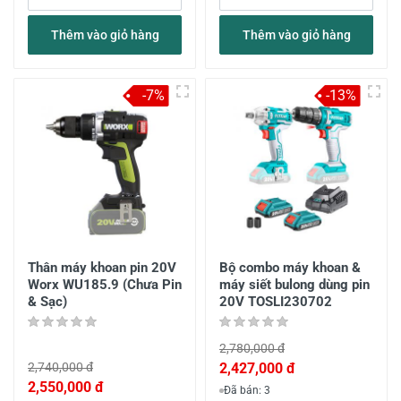
Thêm vào giỏ hàng
Thêm vào giỏ hàng
-7%
-13%
Thân máy khoan pin 20V
Bộ combo máy khoan &
Worx WU185.9 (Chưa Pin
máy siết bulong dùng pin
& Sạc)
20V TOSLI230702
2,780,000 đ
2,740,000 đ
2,427,000 đ
2,550,000 đ
Đã bán: 3