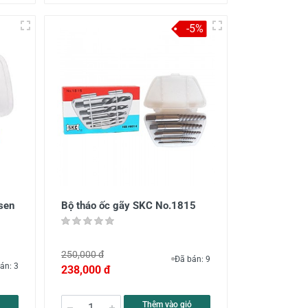
-5%
lsen
Bộ tháo ốc gãy SKC No.1815
250,000 đ
Đã bán: 9
án: 3
238,000 đ
Thêm vào giỏ