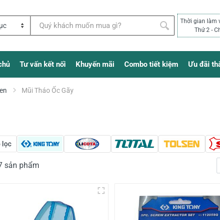
Thời gian làm 
Thứ 2 - C
chủ
Tư vấn kết nối
Khuyến mãi
Combo tiết kiệm
Ưu đãi th
Ren
Mũi Tháo Ốc Gãy
 lọc
17 sản phẩm