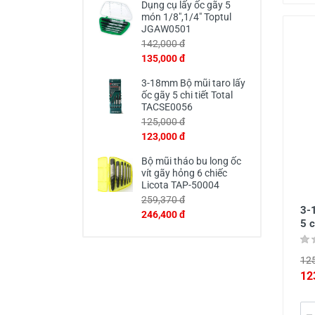
Dụng cụ lấy ốc gãy 5
món 1/8",1/4" Toptul
JGAW0501
142,000 đ
135,000 đ
3-18mm Bộ mũi taro lấy
ốc gãy 5 chi tiết Total
TACSE0056
125,000 đ
123,000 đ
Bộ mũi tháo bu long ốc
vít gãy hỏng 6 chiếc
Licota TAP-50004
259,370 đ
3-
246,400 đ
5 c
125
12