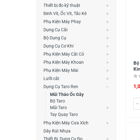
Thiết Bị Đo Điện
Thiết bị đo kỹ thuật
Đinh Vít, Ốc Vít, Tắc Kê
Thước Đo Laser
Phụ Kiện Máy Phay
Đồ Bảo Hộ Lao Động
Dụng Cụ Cắt
Bộ Dụng Cụ
Dụng Cụ Cơ Khí
Phụ Kiện Máy Cắt Cỏ
Phụ Kiện Máy Khoan
Bộ 
Ki
Phụ Kiện Máy Mài
Lưỡi cắt
1,
Dụng Cụ Taro Ren
Mũi Tháo Ốc Gãy
Bộ Taro
Mũi Taro
Tay Quay Taro
Phụ Kiện Máy Cưa Xích
Dây Rút Nhựa
Thiết Bị, Dụng Cụ Đo