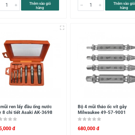
Thêm vào giỏ
Thêm vào giỏ
hàng
hàng
 mũi ren lấy đầu ống nước
Bộ 4 mũi tháo ốc vít gẫy
 8 chi tiết Asaki AK-3698
Milwaukee 49-57-9001
5,000 đ
680,000 đ