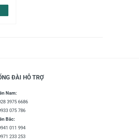
ỔNG ĐÀI HỖ TRỢ
ền Nam:
028 3975 6686
0933 075 786
ền Bắc:
0941 011 994
0971 233 253