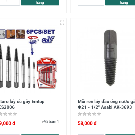
hàng
hàng
taro lấy ốc gẫy Emtop
Mũi ren lấy đầu ống nước g
ES2006
Φ21 - 1/2" Asaki AK-3693
Đã bán: 1
9,000 đ
58,000 đ