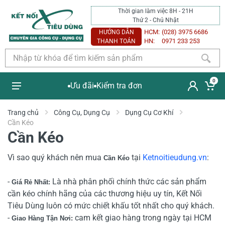
Thời gian làm việc 8H - 21H
Thứ 2 - Chủ Nhật
HCM:
(028) 3975 6686
HƯỚNG DẪN
HN:
0971 233 253
THANH TOÁN
0
Ưu đãi
Kiểm tra đơn
Trang chủ
Công Cụ, Dụng Cụ
Dụng Cụ Cơ Khí
Cần Kéo
Cần Kéo
Vì sao quý khách nên mua
tại
Ketnoitieudung.vn
:
Cần Kéo
-
Là nhà phân phối chính thức các sản phẩm
Giá Rẻ Nhất:
cần kéo chính hãng của các thương hiệu uy tín, Kết Nối
Tiêu Dùng luôn có mức chiết khấu tốt nhất cho quý khách.
-
cam kết giao hàng trong ngày tại HCM
Giao Hàng Tận Nơi: