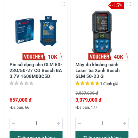
-15%
10K
40K
Pin sử dụng cho GLM 50-
Máy đo khoảng cách
23G/50-27 CG Bosch BA
Laser tia Xanh Bosch
3.7V 1608M00C5D
GLM 50-23 G
1 đánh giá
3,587,000 đ
657,000 đ
3,079,000 đ
Đã bán: 66
Đã bán: 177
Thêm vào giỏ hàng
Thêm vào giỏ hàng