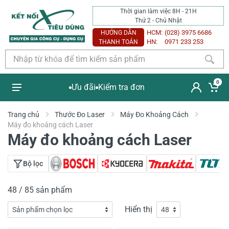
Thời gian làm việc 8H - 21H
Thứ 2 - Chủ Nhật
HCM:
(028) 3975 6686
HƯỚNG DẪN
HN:
0971 233 253
THANH TOÁN
0
Ưu đãi
Kiểm tra đơn
Trang chủ
Thước Đo Laser
Máy Đo Khoảng Cách
Máy đo khoảng cách Laser
Máy đo khoảng cách Laser
Bộ lọc
48 / 85 sản phẩm
Hiển thị