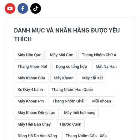
DANH MỤC VÀ NHÃN HÀNG ĐƯỢC YÊU
THÍCH
Máy Hàn Que
Máy Mài Góc
Thang Nhôm Chữ A
Thang Nhôm Rút
Dụng cụ tổng hợp
Mặt Nạ Hàn
Máy Khoan Búa
Máy Khoan
Máy cắt sắt
Xe Đẩy 4 bánh
Thang Nhôm Hàn Quốc
Máy Khoan Pin
Thang Nhôm Ghế
Mũi Khoan
Máy Khoan Động Lực
Máy thổi hơi nóng
Máy Hàn Bán Chạy
Thước Cuộn
Đồng Hồ Đo Vạn Năng
Thang Nhôm Gấp - Xếp