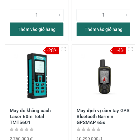
Thêm vào giỏ hàng
Thêm vào giỏ hàng
-28%
-4%
Máy đo khảng cách
Máy định vị cầm tay GPS
Laser 60m Total
Bluetooth Garmin
TMT5601
GPSMAP 65s
2,760,000 đ
10,299,000 đ