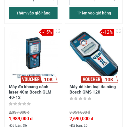
Thêm vào giỏ hàng
Thêm vào giỏ hàng
-15%
-12%
10K
10K
Máy đo khoảng cách
Máy dò kim loại đa năng
laser 40m Bosch GLM
Bosch GMS 120
40-12
2,337,000 đ
3,051,000 đ
1,989,000 đ
2,690,000 đ
Đã bán: 36
Đã bán: 20