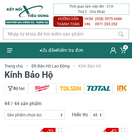
Thời gian làm việc 8H - 21H
Thứ 2 - Chủ Nhật
HCM:
(028) 3975 6686
HƯỚNG DẪN
HN:
0971 233 253
THANH TOÁN
0
Ưu đãi
Kiểm tra đơn
Trang chủ
Đồ Bảo Hộ Lao Động
Kính Bảo Hộ
Kính Bảo Hộ
Bộ lọc
44 / 44 sản phẩm
Hiển thị
-3%
-4%