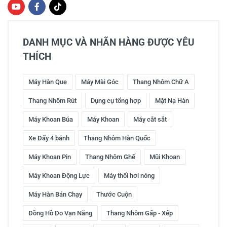
DANH MỤC VÀ NHÃN HÀNG ĐƯỢC YÊU
THÍCH
Máy Hàn Que
Máy Mài Góc
Thang Nhôm Chữ A
Thang Nhôm Rút
Dụng cụ tổng hợp
Mặt Nạ Hàn
Máy Khoan Búa
Máy Khoan
Máy cắt sắt
Xe Đẩy 4 bánh
Thang Nhôm Hàn Quốc
Máy Khoan Pin
Thang Nhôm Ghế
Mũi Khoan
Máy Khoan Động Lực
Máy thổi hơi nóng
Máy Hàn Bán Chạy
Thước Cuộn
Đồng Hồ Đo Vạn Năng
Thang Nhôm Gấp - Xếp