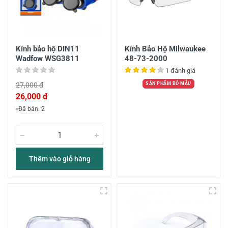
Kính bảo hộ DIN11
Kính Bảo Hộ Milwaukee
Wadfow WSG3811
48-73-2000
1 đánh giá
27,000 đ
SẢN PHẨM BỎ MẪU
26,000 đ
Đã bán: 2
Thêm vào giỏ hàng