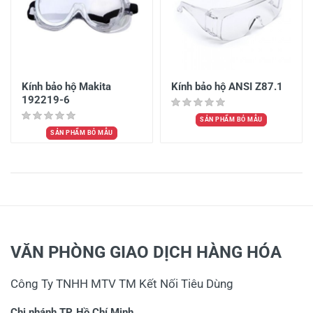
Kính bảo hộ Makita
Kính bảo hộ ANSI Z87.1
192219-6
SẢN PHẨM BỎ MẪU
SẢN PHẨM BỎ MẪU
VĂN PHÒNG GIAO DỊCH HÀNG HÓA
Công Ty TNHH MTV TM Kết Nối Tiêu Dùng
Chi nhánh TP. Hồ Chí Minh