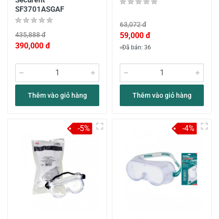
Securefit™
SF3701ASGAF
63,072 đ
435,888 đ
59,000 đ
390,000 đ
Đã bán: 36
Thêm vào giỏ hàng
Thêm vào giỏ hàng
-5%
-4%