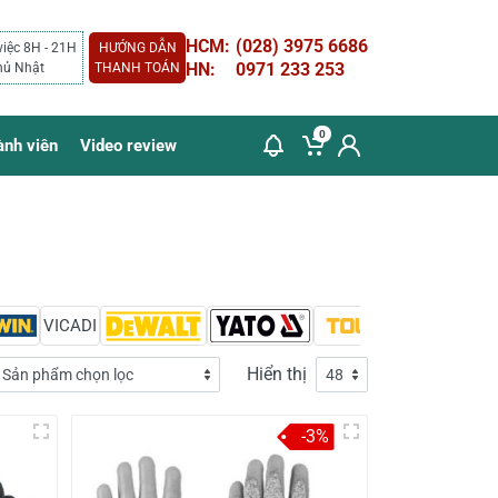
HCM:
(028) 3975 6686
việc 8H - 21H
HƯỚNG DẪN
HN:
0971 233 253
hủ Nhật
THANH TOÁN
0
ành viên
Video review
VICADI
Hiển thị
-3%