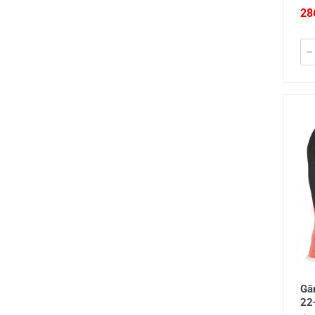
28
Gă
22