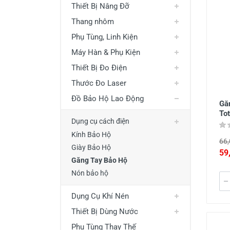
Thiết Bị Nâng Đỡ
Thiết Bị Đo Điện
Thang nhôm
Thước Đo Laser
Phụ Tùng, Linh Kiện
Đồ Bảo Hộ Lao Động
Máy Hàn & Phụ Kiện
Thiết Bị Đo Điện
Thước Đo Laser
Đồ Bảo Hộ Lao Động
Gă
To
Dụng cụ cách điện
Kính Bảo Hộ
66,
Giày Bảo Hộ
59
Găng Tay Bảo Hộ
Nón bảo hộ
Dụng Cụ Khí Nén
Thiết Bị Dùng Nước
Phụ Tùng Thay Thế