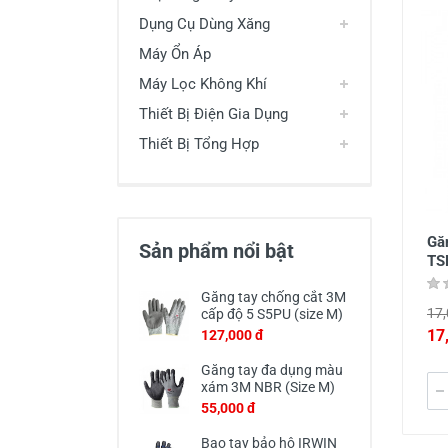
Dụng Cụ Dùng Xăng
Máy Ổn Áp
Máy Lọc Không Khí
Thiết Bị Điện Gia Dụng
Thiết Bị Tổng Hợp
Găn
Sản phẩm nổi bật
TS
Găng tay chống cắt 3M
17,
cấp độ 5 S5PU (size M)
17
127,000 đ
Găng tay đa dụng màu
xám 3M NBR (Size M)
55,000 đ
Bao tay bảo hộ IRWIN