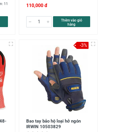
n: 11
110,000 đ
Thêm vào giỏ
hàng
-3%
 48-
Bao tay bảo hộ loại hở ngón
IRWIN 10503829