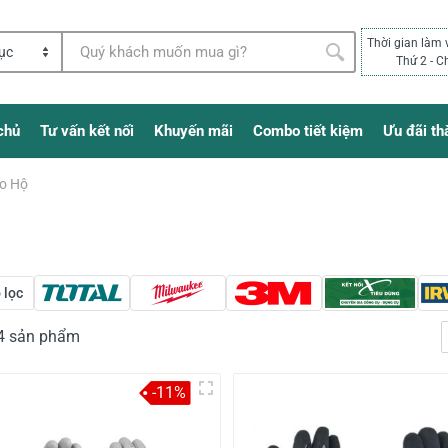
Thời gian làm 
Thứ 2 - C
chủ
Tư vấn kết nối
Khuyến mãi
Combo tiết kiệm
Ưu đãi th
o Hộ
 lọc
64 sản phẩm
-11%