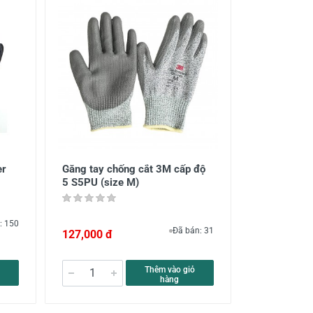
er
Găng tay chống cắt 3M cấp độ
5 S5PU (size M)
: 150
Đã bán: 31
127,000 đ
Thêm vào giỏ
hàng