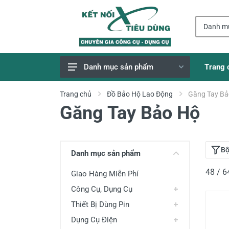
Trang 
Danh mục sản phẩm
Giao Hàng Miễn Phí
Trang chủ
Đồ Bảo Hộ Lao Động
Găng Tay Bả
Găng Tay Bảo Hộ
Công Cụ, Dụng Cụ
Thiết Bị Dùng Pin
Dụng Cụ Điện
Bộ
Danh mục sản phẩm
Thiết Bị Nâng Đỡ
48 / 
Giao Hàng Miễn Phí
Thang nhôm
Công Cụ, Dụng Cụ
Phụ Tùng, Linh Kiện
Thiết Bị Dùng Pin
Máy Hàn & Phụ Kiện
Dụng Cụ Điện