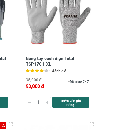
otal
Găng tay cách điện Total
TSP1701-XL
1 đánh giá
95,000 đ
Đã bán: 747
93,000 đ
Thêm vào giỏ
hàng
5%