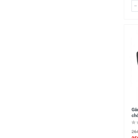
Gă
ch
264