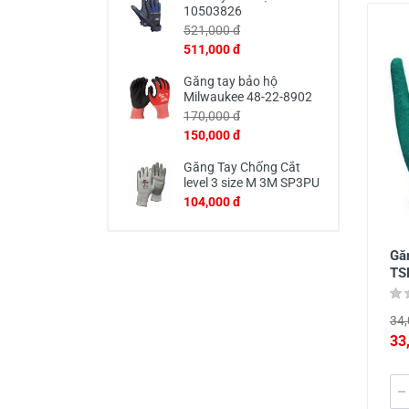
10503826
521,000 đ
511,000 đ
Găng tay bảo hộ
Milwaukee 48-22-8902
170,000 đ
150,000 đ
Găng Tay Chống Cắt
level 3 size M 3M SP3PU
104,000 đ
Găn
TS
34,
33