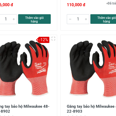
Đã bá
6,000 đ
110,000 đ
Thêm vào giỏ
Thêm vào giỏ
hàng
hàng
-12%
ng tay bảo hộ Milwaukee 48-
Găng tay bảo hộ Milwaukee
-8902
22-8903