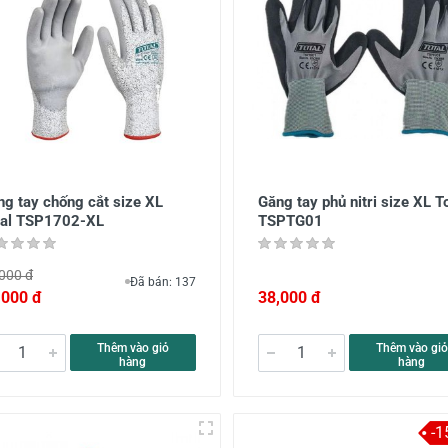
ng tay chống cắt size XL
Găng tay phủ nitri size XL T
tal TSP1702-XL
TSPTG01
000 đ
Đã bán: 137
,000 đ
38,000 đ
Thêm vào giỏ
Thêm vào giỏ
hàng
hàng
-1