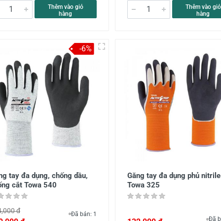
Thêm vào giỏ
Thêm vào giỏ
hàng
hàng
-6%
ng tay đa dụng, chống dầu,
Găng tay đa dụng phủ nitrile
ống cắt Towa 540
Towa 325
,000 đ
Đã bán: 1
Đã b