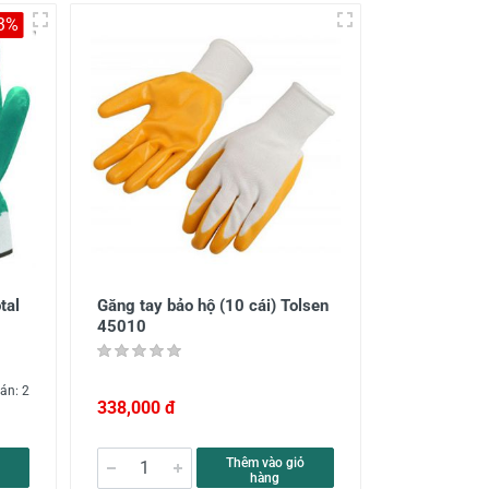
-3%
tal
Găng tay bảo hộ (10 cái) Tolsen
45010
án: 2
338,000 đ
Thêm vào giỏ
hàng