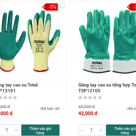
-3%
g tay cao su Total
Găng tay cao su tổng hợp To
P13101
TSP12105
000 đ
43,000 đ
Đã bán: 60
Đã b
,000 đ
42,000 đ
Thêm vào giỏ
Thêm vào giỏ
hàng
hàng