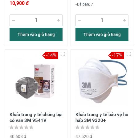
10,900 đ
Đã bán: 7
Thêm vào giỏ hàng
Thêm vào giỏ hàng
-14%
-17%
Khẩu trang y tế chống bụi
Khẩu trang y tế bảo vệ hô
có van 3M 9541V
hấp 3M 9320+
40,608 đ
47,520 đ