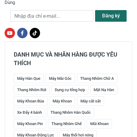
Dùng
Địa chỉ e-mail
Đăng ký
DANH MỤC VÀ NHÃN HÀNG ĐƯỢC YÊU
THÍCH
Máy Hàn Que
Máy Mài Góc
Thang Nhôm Chữ A
Thang Nhôm Rút
Dụng cụ tổng hợp
Mặt Nạ Hàn
Máy Khoan Búa
Máy Khoan
Máy cắt sắt
Xe Đẩy 4 bánh
Thang Nhôm Hàn Quốc
Máy Khoan Pin
Thang Nhôm Ghế
Mũi Khoan
Máy Khoan Động Lực
Máy thổi hơi nóng