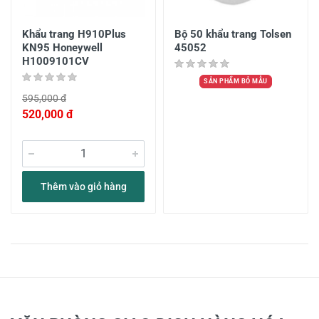
Khẩu trang H910Plus
Bộ 50 khẩu trang Tolsen
KN95 Honeywell
45052
H1009101CV
SẢN PHẨM BỎ MẪU
595,000 đ
520,000 đ
Thêm vào giỏ hàng