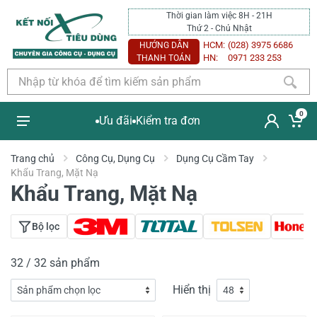
Thời gian làm việc 8H - 21H
Thứ 2 - Chủ Nhật
HCM:
(028) 3975 6686
HƯỚNG DẪN
HN:
0971 233 253
THANH TOÁN
0
Ưu đãi
Kiểm tra đơn
Trang chủ
Công Cụ, Dụng Cụ
Dụng Cụ Cầm Tay
Khẩu Trang, Mặt Nạ
Khẩu Trang, Mặt Nạ
Bộ lọc
32 / 32 sản phẩm
Hiển thị