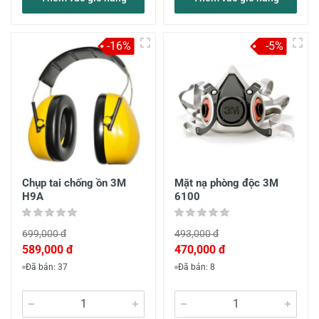
-16%
-5%
Chụp tai chống ồn 3M
Mặt nạ phòng độc 3M
H9A
6100
699,000 đ
493,000 đ
589,000 đ
470,000 đ
Đã bán: 37
Đã bán: 8