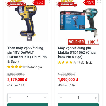
-25%
-13%
10K
Thân máy vặn vít dùng
Máy vặn vít dùng pin
pin 18V DeWALT
Makita DTD156Z (Chưa
DCF887N-KR ( Chưa Pin
kèm Pin & Sạc)
& Sạc )
17 đánh giá
15 đánh giá
2,890,000 đ
1,250,000 đ
2,179,000 đ
1,090,000 đ
Đã bán: 172
Đã bán: 526