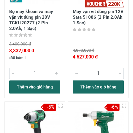
220K
Bộ máy khoan và máy
Máy vặn vít dùng pin 12V
vặn vít dùng pin 20V
Sata 51086 (2 Pin 2.0Ah,
TCKLI20277 (2 Pin
1 Sạc)
2.0Ah, 1 Sạc)
3,400,000 đ
3,332,000 đ
4,870,000 đ
4,627,000 đ
Đã bán: 1
Thêm vào giỏ hàng
Thêm vào giỏ hàng
-5%
-6%