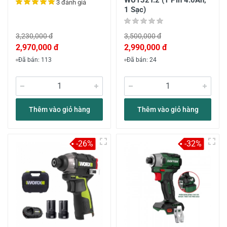
WU132T.2 (1 Pin 4.0Ah,
3 đánh giá
1 Sạc)
3,230,000 đ
3,500,000 đ
2,970,000 đ
2,990,000 đ
Đã bán: 113
Đã bán: 24
Thêm vào giỏ hàng
Thêm vào giỏ hàng
-26%
-32%