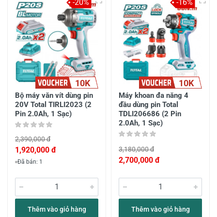
-20%
-16%
10K
10K
Bộ máy văn vít dùng pin
Máy khoan đa năng 4
20V Total TIRLI2023 (2
đầu dùng pin Total
Pin 2.0Ah, 1 Sạc)
TDLI206686 (2 Pin
2.0Ah, 1 Sạc)
2,390,000 đ
1,920,000 đ
3,180,000 đ
2,700,000 đ
Đã bán: 1
Thêm vào giỏ hàng
Thêm vào giỏ hàng