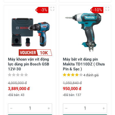
-3%
-10%
10K
Máy khoan vặn vít động
Máy bắt vít dùng pin
lực dùng pin Bosch GSB
Makita TD110DZ ( Chưa
12V-30
Pin & Sạc )
4 đánh giá
4,005,000 đ
1,050,840 đ
3,889,000 đ
950,000 đ
Đã bán: 43
Đã bán: 137