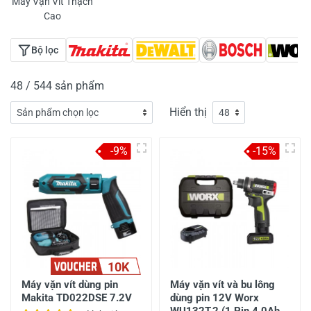
Máy Vặn Vít Thạch
Cao
Bộ lọc
48 / 544 sản phẩm
Hiển thị
-9%
-15%
10K
Máy vặn vít dùng pin
Máy vặn vít và bu lông
Makita TD022DSE 7.2V
dùng pin 12V Worx