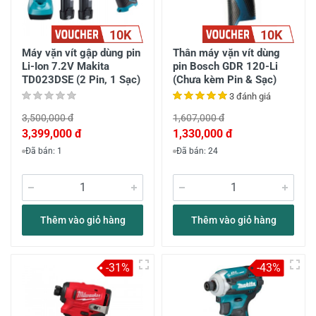
10K
10K
Máy vặn vít gập dùng pin
Thân máy vặn vít dùng
Li-Ion 7.2V Makita
pin Bosch GDR 120-Li
TD023DSE (2 Pin, 1 Sạc)
(Chưa kèm Pin & Sạc)
3 đánh giá
3,500,000 đ
1,607,000 đ
3,399,000 đ
1,330,000 đ
Đã bán: 1
Đã bán: 24
Thêm vào giỏ hàng
Thêm vào giỏ hàng
-31%
-43%