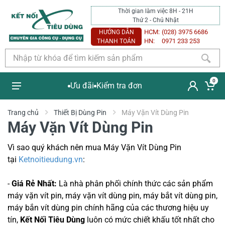
Thời gian làm việc 8H - 21H
Thứ 2 - Chủ Nhật
HCM:
(028) 3975 6686
HƯỚNG DẪN
HN:
0971 233 253
THANH TOÁN
0
Ưu đãi
Kiểm tra đơn
Trang chủ
Thiết Bị Dùng Pin
Máy Vặn Vít Dùng Pin
Máy Vặn Vít Dùng Pin
Vì sao quý khách nên mua Máy Vặn Vít Dùng Pin
tại
Ketnoitieudung.vn
:
-
Giá Rẻ Nhất:
Là nhà phân phối chính thức các sản phẩm
máy vặn vít pin, máy vặn vít dùng pin, máy bắt vít dùng pin,
máy bắn vít dùng pin chính hãng của các thương hiệu uy
tín,
Kết Nối Tiêu Dùng
luôn có mức chiết khấu tốt nhất cho