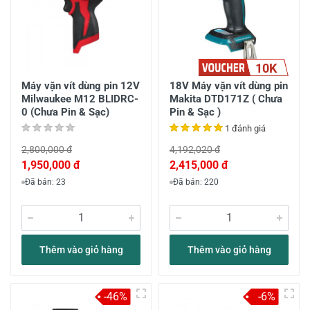
10K
Máy vặn vít dùng pin 12V
18V Máy vặn vít dùng pin
Milwaukee M12 BLIDRC-
Makita DTD171Z ( Chưa
0 (Chưa Pin & Sạc)
Pin & Sạc )
1 đánh giá
2,800,000 đ
4,192,020 đ
1,950,000 đ
2,415,000 đ
Đã bán: 23
Đã bán: 220
Thêm vào giỏ hàng
Thêm vào giỏ hàng
-46%
-6%