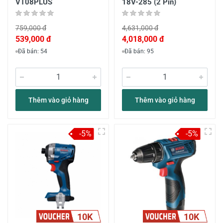
VT08PLUS
18V-285 (2 Pin)
759,000 đ
4,631,000 đ
539,000 đ
4,018,000 đ
Đã bán: 54
Đã bán: 95
Thêm vào giỏ hàng
Thêm vào giỏ hàng
-5%
-5%
10K
10K