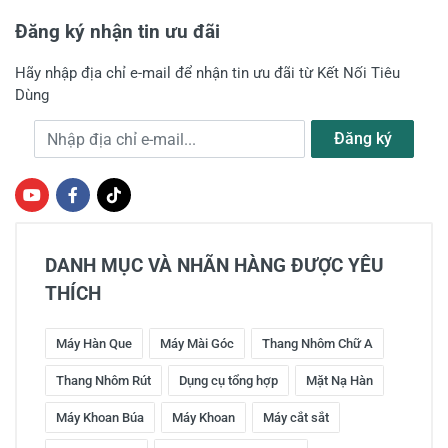
Đăng ký nhận tin ưu đãi
Hãy nhập địa chỉ e-mail để nhận tin ưu đãi từ Kết Nối Tiêu
Dùng
Địa chỉ e-mail
Đăng ký
DANH MỤC VÀ NHÃN HÀNG ĐƯỢC YÊU
THÍCH
Máy Hàn Que
Máy Mài Góc
Thang Nhôm Chữ A
Thang Nhôm Rút
Dụng cụ tổng hợp
Mặt Nạ Hàn
Máy Khoan Búa
Máy Khoan
Máy cắt sắt