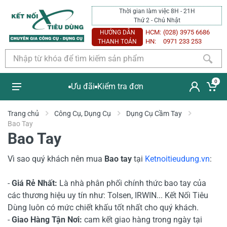
Thời gian làm việc 8H - 21H
Thứ 2 - Chủ Nhật
HCM:
(028) 3975 6686
HƯỚNG DẪN
HN:
0971 233 253
THANH TOÁN
0
Ưu đãi
Kiểm tra đơn
Trang chủ
Công Cụ, Dụng Cụ
Dụng Cụ Cầm Tay
Bao Tay
Bao Tay
Vì sao quý khách nên mua
Bao tay
tại
Ketnoitieudung.vn
:
-
Giá Rẻ Nhất:
Là nhà phân phối chính thức bao tay của
các thương hiệu uy tín như: Tolsen, IRWIN... Kết Nối Tiêu
Dùng luôn có mức chiết khấu tốt nhất cho quý khách.
-
Giao Hàng Tận Nơi:
cam kết giao hàng trong ngày tại