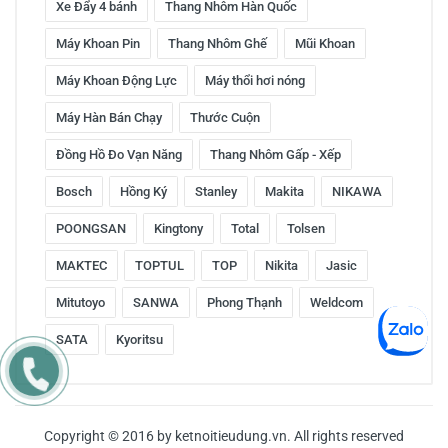
Xe Đẩy 4 bánh
Thang Nhôm Hàn Quốc
Máy Khoan Pin
Thang Nhôm Ghế
Mũi Khoan
Máy Khoan Động Lực
Máy thổi hơi nóng
Máy Hàn Bán Chạy
Thước Cuộn
Đồng Hồ Đo Vạn Năng
Thang Nhôm Gấp - Xếp
Bosch
Hồng Ký
Stanley
Makita
NIKAWA
POONGSAN
Kingtony
Total
Tolsen
MAKTEC
TOPTUL
TOP
Nikita
Jasic
Mitutoyo
SANWA
Phong Thạnh
Weldcom
SATA
Kyoritsu
Copyright © 2016 by ketnoitieudung.vn. All rights reserved