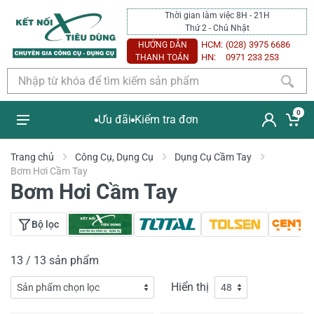
Thời gian làm việc 8H - 21H
Thứ 2 - Chủ Nhật
HCM:
(028) 3975 6686
HƯỚNG DẪN
HN:
0971 233 253
THANH TOÁN
0
Ưu đãi
Kiểm tra đơn
Trang chủ
Công Cụ, Dụng Cụ
Dụng Cụ Cầm Tay
Bơm Hơi Cầm Tay
Bơm Hơi Cầm Tay
Bộ lọc
13 / 13 sản phẩm
Hiển thị