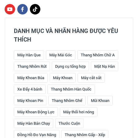
DANH MỤC VÀ NHÃN HÀNG ĐƯỢC YÊU
THÍCH
Máy Hàn Que
Máy Mài Góc
Thang Nhôm Chữ A
Thang Nhôm Rút
Dụng cụ tổng hợp
Mặt Nạ Hàn
Máy Khoan Búa
Máy Khoan
Máy cắt sắt
Xe Đẩy 4 bánh
Thang Nhôm Hàn Quốc
Máy Khoan Pin
Thang Nhôm Ghế
Mũi Khoan
Máy Khoan Động Lực
Máy thổi hơi nóng
Máy Hàn Bán Chạy
Thước Cuộn
Đồng Hồ Đo Vạn Năng
Thang Nhôm Gấp - Xếp