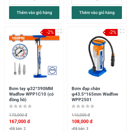
Thêm vào giỏ hàng
Thêm vào giỏ hàng
-2%
-2%
Bơm tay φ32*390MM
Bơm đạp chân
Wadfow WPP1C10 (có
φ43.5*165mm Wadfow
đồng hồ)
WPP2501
170,000 đ
110,000 đ
167,000 đ
108,000 đ
Đã bán: 2
Đã bán: 3