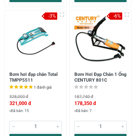
-3%
-6%
Bơm hơi đạp chân Total
Bơm Hơi Đạp Chân 1 Ống
TMPP5511
CENTURY 801C
1 đánh giá
328,000 đ
187,740 đ
321,000 đ
178,350 đ
Đã bán: 15
Đã bán: 7