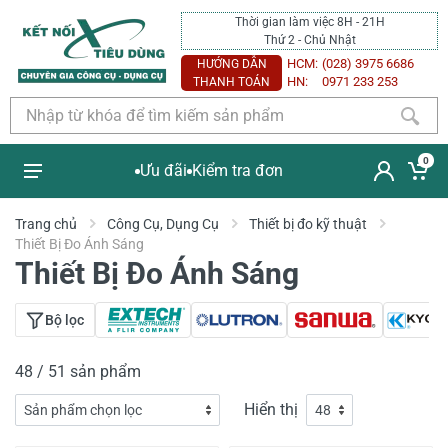
Thời gian làm việc 8H - 21H
Thứ 2 - Chủ Nhật
HCM:
(028) 3975 6686
HƯỚNG DẪN
HN:
0971 233 253
THANH TOÁN
0
Ưu đãi
Kiểm tra đơn
Trang chủ
Công Cụ, Dụng Cụ
Thiết bị đo kỹ thuật
Thiết Bị Đo Ánh Sáng
Thiết Bị Đo Ánh Sáng
Bộ lọc
48 / 51 sản phẩm
Hiển thị