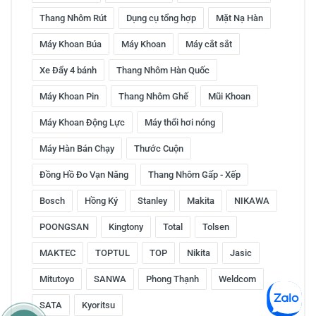
Thang Nhôm Rút
Dụng cụ tổng hợp
Mặt Nạ Hàn
Máy Khoan Búa
Máy Khoan
Máy cắt sắt
Xe Đẩy 4 bánh
Thang Nhôm Hàn Quốc
Máy Khoan Pin
Thang Nhôm Ghế
Mũi Khoan
Máy Khoan Động Lực
Máy thổi hơi nóng
Máy Hàn Bán Chạy
Thước Cuộn
Đồng Hồ Đo Vạn Năng
Thang Nhôm Gấp - Xếp
Bosch
Hồng Ký
Stanley
Makita
NIKAWA
POONGSAN
Kingtony
Total
Tolsen
MAKTEC
TOPTUL
TOP
Nikita
Jasic
Mitutoyo
SANWA
Phong Thạnh
Weldcom
SATA
Kyoritsu