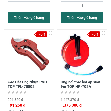
Thêm vào giỏ hàng
Thêm vào giỏ hàng
-6%
-6%
Kéo Cắt Ống Nhựa PVC
Ống nối treo hơi áp suất
TOP TFL-70002
9m TOP HR-702A
201,320 đ
1,447,370 đ
191,250 đ
1,375,000 đ