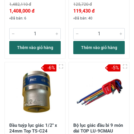
1,482,110 đ
125,720 đ
1,408,000 đ
119,430 đ
Đã bán: 6
Đã bán: 40
Thêm vào giỏ hàng
Thêm vào giỏ hàng
-6%
-5%
Đầu tuýp lục giác 1/2'' x
Bộ lục giác đầu bi 9 món
24mm Top TS-C24
dài TOP LU-9CMAU