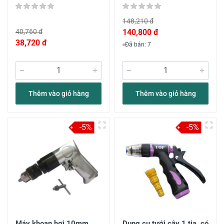
148,210 đ
40,760 đ
140,800 đ
38,720 đ
Đã bán: 7
Thêm vào giỏ hàng
Thêm vào giỏ hàng
-5%
-5%
Máy khoan hơi 10mm
Dụng cụ tưới cây 1 tia, có