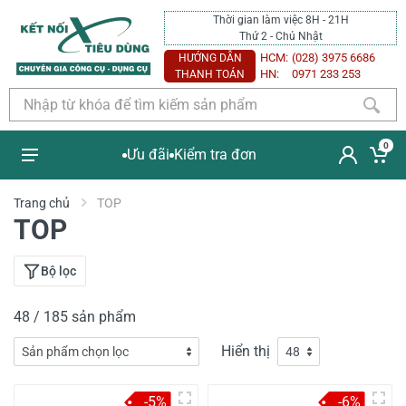
Thời gian làm việc 8H - 21H
Thứ 2 - Chủ Nhật
HCM:
(028) 3975 6686
HƯỚNG DẪN
HN:
0971 233 253
THANH TOÁN
0
Ưu đãi
Kiểm tra đơn
Trang chủ
TOP
TOP
Bộ lọc
48 / 185 sản phẩm
Hiển thị
-5%
-6%