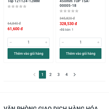
Top 121124-12MM
450mm TOP TSA-
00005-18
345,820 đ
64,840 đ
328,530 đ
61,600 đ
Đã bán: 1
Thêm vào giỏ hàng
Thêm vào giỏ hàng
(current)
1
2
3
4
VĂN PHÒNG GIAO DỊCH HÀNG HÓA