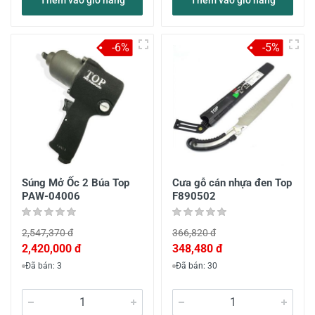
Thêm vào giỏ hàng
Thêm vào giỏ hàng
-6%
-5%
Súng Mở Ốc 2 Búa Top
Cưa gỗ cán nhựa đen Top
PAW-04006
F890502
2,547,370 đ
366,820 đ
2,420,000 đ
348,480 đ
Đã bán: 3
Đã bán: 30