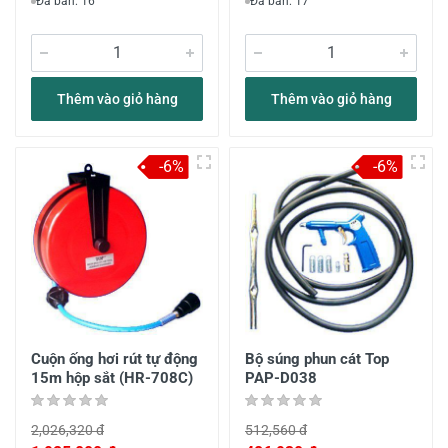
Đã bán: 16
Đã bán: 17
Thêm vào giỏ hàng
Thêm vào giỏ hàng
-6%
-6%
Cuộn ống hơi rút tự động
Bộ súng phun cát Top
15m hộp sắt (HR-708C)
PAP-D038
2,026,320 đ
512,560 đ