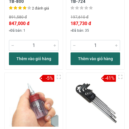
TB-800
TB-724
2 đánh giá
891,580 đ
197,610 đ
847,000 đ
187,730 đ
Đã bán: 1
Đã bán: 35
Thêm vào giỏ hàng
Thêm vào giỏ hàng
-5%
-41%