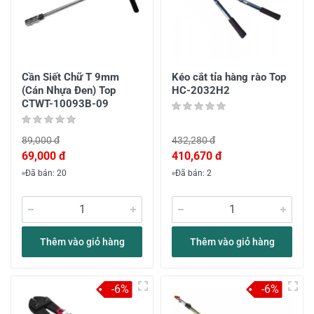
Cần Siết Chữ T 9mm
Kéo cắt tỉa hàng rào Top
(Cán Nhựa Đen) Top
HC-2032H2
CTWT-10093B-09
89,000 đ
432,280 đ
69,000 đ
410,670 đ
Đã bán: 20
Đã bán: 2
Thêm vào giỏ hàng
Thêm vào giỏ hàng
-6%
-6%