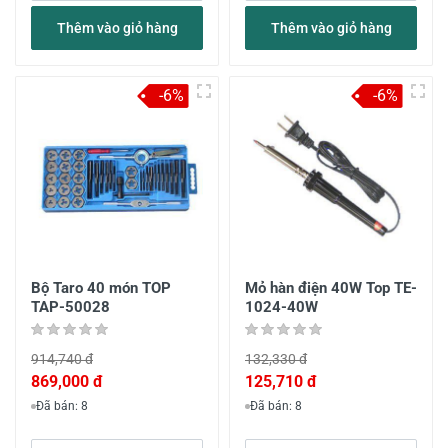
Thêm vào giỏ hàng
Thêm vào giỏ hàng
-6%
-6%
Bộ Taro 40 món TOP
Mỏ hàn điện 40W Top TE-
TAP-50028
1024-40W
914,740 đ
132,330 đ
869,000 đ
125,710 đ
Đã bán: 8
Đã bán: 8