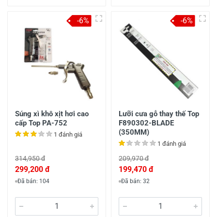
-6%
-6%
Súng xì khô xịt hơi cao
Lưỡi cưa gỗ thay thế Top
cấp Top PA-752
F890302-BLADE
(350MM)
1 đánh giá
1 đánh giá
314,950 đ
209,970 đ
299,200 đ
199,470 đ
Đã bán: 104
Đã bán: 32