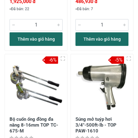
1,925,000 đ
486,930 đ
Đã bán: 22
Đã bán: 7
Thêm vào giỏ hàng
Thêm vào giỏ hàng
-6%
-5%
Bộ cuốn ống đồng đa
Súng mở tuýp hơi
năng 8-16mm TOP TC-
3/4"-500ft-lb - TOP
675-M
PAW-1610