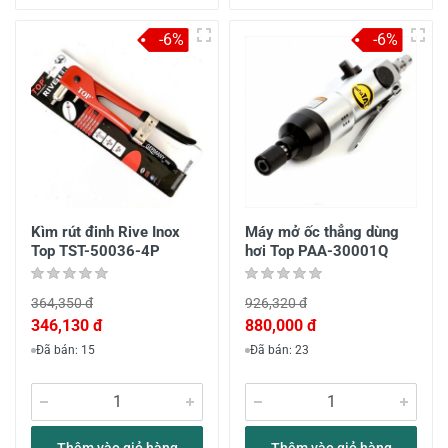
-6%
-6%
Kìm rút đinh Rive Inox
Máy mở ốc thẳng dùng
Top TST-50036-4P
hơi Top PAA-30001Q
364,350 đ
926,320 đ
346,130 đ
880,000 đ
Đã bán: 15
Đã bán: 23