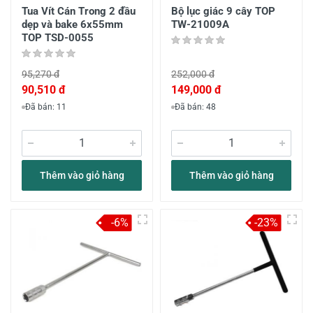
Tua Vít Cán Trong 2 đầu
Bộ lục giác 9 cây TOP
dẹp và bake 6x55mm
TW-21009A
TOP TSD-0055
95,270 đ
252,000 đ
90,510 đ
149,000 đ
Đã bán: 11
Đã bán: 48
Thêm vào giỏ hàng
Thêm vào giỏ hàng
-6%
-23%