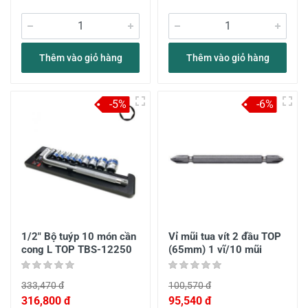
Thêm vào giỏ hàng
Thêm vào giỏ hàng
-5%
-6%
1/2" Bộ tuýp 10 món cần
Vỉ mũi tua vít 2 đầu TOP
cong L TOP TBS-12250
(65mm) 1 vĩ/10 mũi
333,470 đ
100,570 đ
316,800 đ
95,540 đ