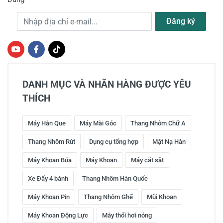
Địa chỉ e-mail
Đăng ký
DANH MỤC VÀ NHÃN HÀNG ĐƯỢC YÊU
THÍCH
Máy Hàn Que
Máy Mài Góc
Thang Nhôm Chữ A
Thang Nhôm Rút
Dụng cụ tổng hợp
Mặt Nạ Hàn
Máy Khoan Búa
Máy Khoan
Máy cắt sắt
Xe Đẩy 4 bánh
Thang Nhôm Hàn Quốc
Máy Khoan Pin
Thang Nhôm Ghế
Mũi Khoan
Máy Khoan Động Lực
Máy thổi hơi nóng