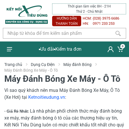
Thời gian làm việc 8H - 21H
Thứ 2 - Chủ Nhật
HCM:
(028) 3975 6686
HƯỚNG DẪN
HN:
0971 233 253
THANH TOÁN
0
Ưu đãi
Kiểm tra đơn
Trang chủ
Dụng Cụ Điện
Máy đánh Bóng
Máy Đánh Bóng Xe Máy - Ô Tô
Máy Đánh Bóng Xe Máy - Ô Tô
Vì sao quý khách nên mua Máy Đánh Bóng Xe Máy, Ô Tô
(Xe Hơi)
tại
Ketnoitieudung.vn
:
-
Là nhà phân phối chính thức máy đánh bóng
Giá Rẻ Nhất:
xe máy, máy đánh bóng ô tô của các thương hiệu uy tín,
Kết Nối Tiêu Dùng luôn có mức chiết khấu tốt nhất cho quý