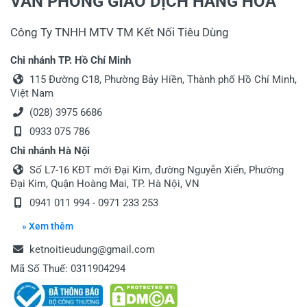
VĂN PHÒNG GIAO DỊCH HÀNG HÓA
Công Ty TNHH MTV TM Kết Nối Tiêu Dùng
Chi nhánh TP. Hồ Chí Minh
115 Đường C18, Phường Bảy Hiền, Thành phố Hồ Chí Minh,
Việt Nam
(028) 3975 6686
0933 075 786
Chi nhánh Hà Nội
Số L7-16 KĐT mới Đại Kim, đường Nguyễn Xiển, Phường
Đại Kim, Quận Hoàng Mai, TP. Hà Nội, VN
0941 011 994 - 0971 233 253
» Xem thêm
ketnoitieudung@gmail.com
Mã Số Thuế: 0311904294