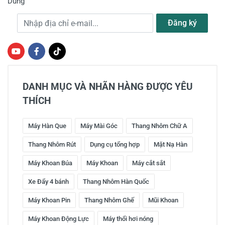
Dùng
Địa chỉ e-mail
Đăng ký
DANH MỤC VÀ NHÃN HÀNG ĐƯỢC YÊU
THÍCH
Máy Hàn Que
Máy Mài Góc
Thang Nhôm Chữ A
Thang Nhôm Rút
Dụng cụ tổng hợp
Mặt Nạ Hàn
Máy Khoan Búa
Máy Khoan
Máy cắt sắt
Xe Đẩy 4 bánh
Thang Nhôm Hàn Quốc
Máy Khoan Pin
Thang Nhôm Ghế
Mũi Khoan
Máy Khoan Động Lực
Máy thổi hơi nóng