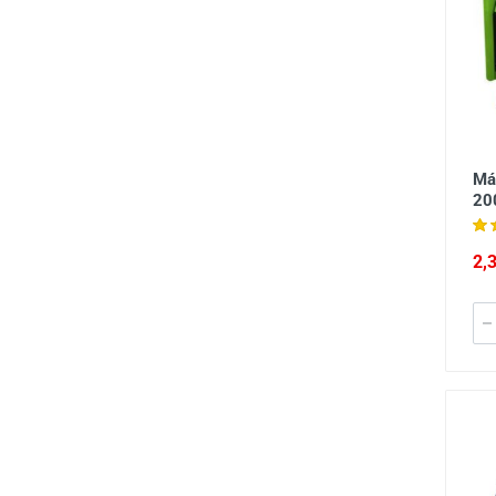
Má
20
2,