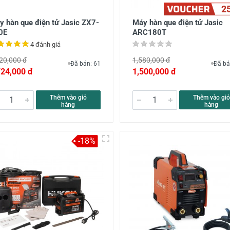
2
y hàn que điện tử Jasic ZX7-
Máy hàn que điện tử Jasic
0E
ARC180T
4 đánh giá
20,000 đ
1,580,000 đ
Đã bán: 61
Đã bá
724,000 đ
1,500,000 đ
Thêm vào giỏ
Thêm vào giỏ
hàng
hàng
-18%