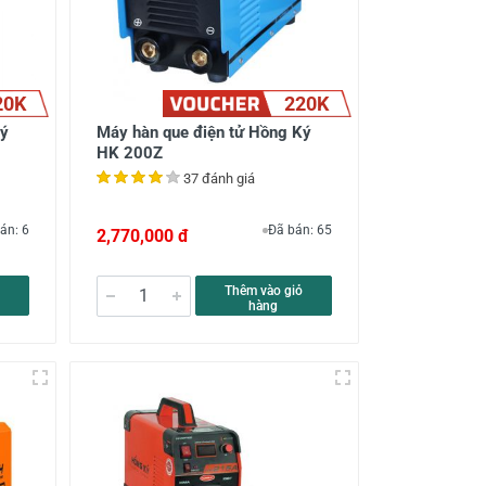
20K
220K
Ký
Máy hàn que điện tử Hồng Ký
HK 200Z
37 đánh giá
án: 6
Đã bán: 65
2,770,000 đ
Thêm vào giỏ
hàng