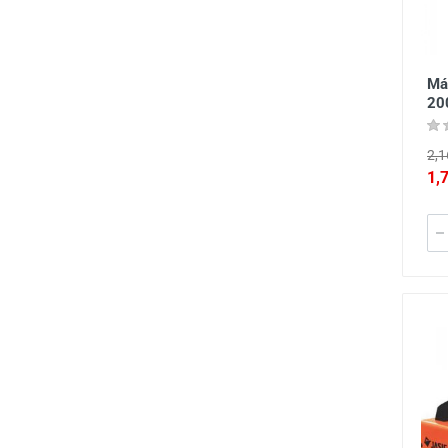
Má
20
2,1
1,