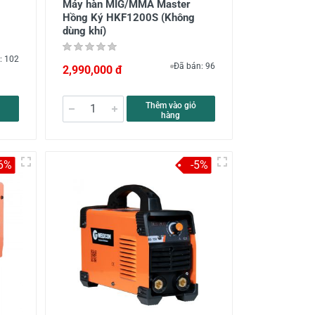
Máy hàn MIG/MMA Master
Hồng Ký HKF1200S (Không
dùng khí)
: 102
Đã bán: 96
2,990,000 đ
Thêm vào giỏ
hàng
-6%
-5%