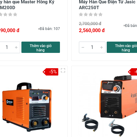
y hàn que Master Hồng Ký
Máy Hàn Que Điện Tử Jasic
M200D
ARC250T
2,700,000 đ
Đã bán
Đã bán: 107
890,000 đ
2,560,000 đ
Thêm vào giỏ
Thêm vào giỏ
hàng
hàng
-5%