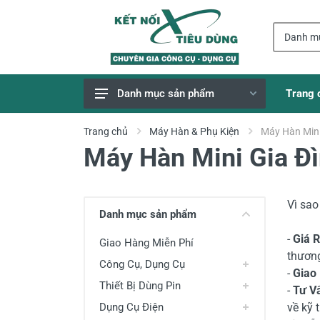
Trang 
Danh mục sản phẩm
Giao Hàng Miễn Phí
Trang chủ
Máy Hàn & Phụ Kiện
Máy Hàn Mini
Máy Hàn Mini Gia Đ
Công Cụ, Dụng Cụ
Thiết Bị Dùng Pin
Dụng Cụ Điện
Vì sa
Danh mục sản phẩm
Thiết Bị Nâng Đỡ
-
Giá 
Giao Hàng Miễn Phí
Thang nhôm
thương
Công Cụ, Dụng Cụ
-
Giao
Phụ Tùng, Linh Kiện
Thiết Bị Dùng Pin
-
Tư V
Máy Hàn & Phụ Kiện
Dụng Cụ Điện
về kỹ 