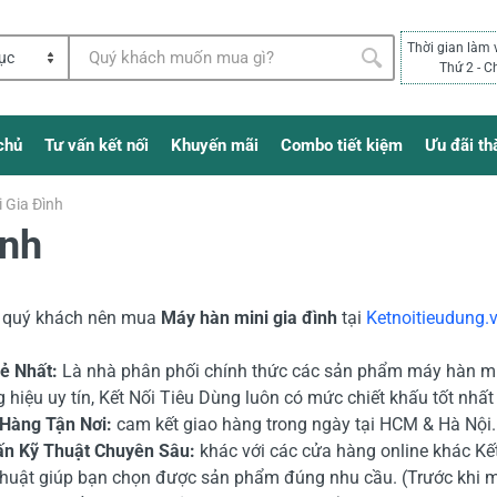
Thời gian làm 
Thứ 2 - C
chủ
Tư vấn kết nối
Khuyến mãi
Combo tiết kiệm
Ưu đãi th
 Gia Đình
ình
o quý khách nên mua
Máy hàn mini gia đình
tại
Ketnoitieudung.
Rẻ Nhất:
Là nhà phân phối chính thức các sản phẩm máy hàn min
 hiệu uy tín, Kết Nối Tiêu Dùng luôn có mức chiết khấu tốt nhấ
 Hàng Tận Nơi:
cam kết giao hàng trong ngày tại HCM & Hà Nội. 
ấn Kỹ Thuật Chuyên Sâu:
khác với các cửa hàng online khác Kết
thuật giúp bạn chọn được sản phẩm đúng nhu cầu. (Trước khi 