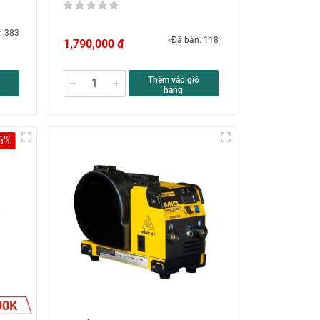
: 383
Đã bán: 118
1,790,000 đ
Thêm vào giỏ
hàng
-6%
00K