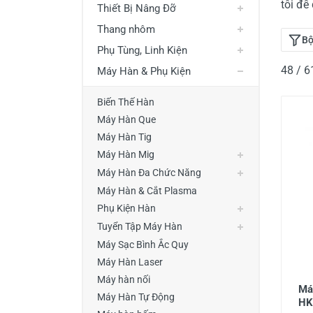
tôi đễ
Thiết Bị Nâng Đỡ
Thiết Bị Đo Điện
Thang nhôm
Thước Đo Laser
Bộ
Phụ Tùng, Linh Kiện
Đồ Bảo Hộ Lao Động
48 / 
Máy Hàn & Phụ Kiện
Biến Thế Hàn
Máy Hàn Que
Máy Hàn Tig
Máy Hàn Mig
Máy Hàn Đa Chức Năng
Máy Hàn & Cắt Plasma
Phụ Kiện Hàn
Tuyển Tập Máy Hàn
Máy Sạc Bình Ắc Quy
Máy Hàn Laser
Máy hàn nối
Má
Máy Hàn Tự Động
HK