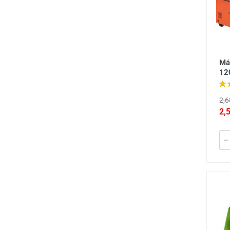
Má
12
2,6
2,