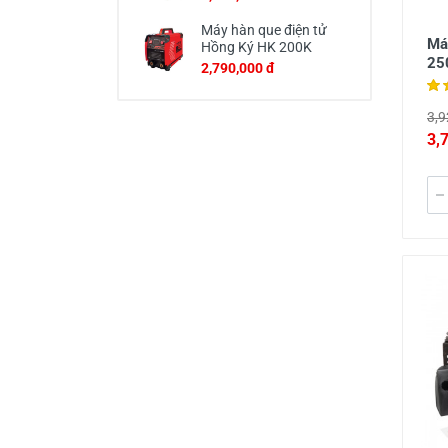
Máy hàn que điện tử
Má
Hồng Ký HK 200K
25
2,790,000 đ
3,9
3,