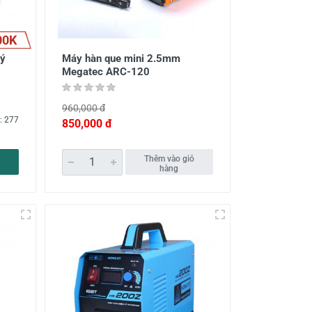
00K
Ký
Máy hàn que mini 2.5mm
Megatec ARC-120
960,000 đ
: 277
850,000 đ
Thêm vào giỏ
hàng