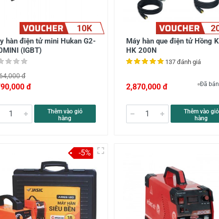
10K
2
y hàn điện tử mini Hukan G2-
Máy hàn que điện tử Hồng 
0MINI (IGBT)
HK 200N
137 đánh giá
64,000 đ
Đã bán
790,000 đ
2,870,000 đ
Thêm vào giỏ
Thêm vào giỏ
hàng
hàng
-5%