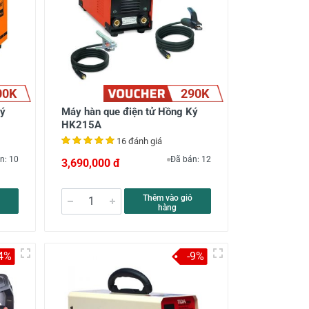
00K
290K
Ký
Máy hàn que điện tử Hồng Ký
HK215A
16 đánh giá
n: 10
Đã bán: 12
3,690,000 đ
Thêm vào giỏ
hàng
4%
-9%