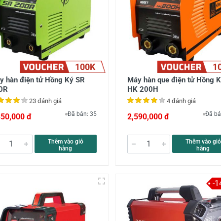
100K
1
y hàn điện tử Hồng Ký SR
Máy hàn que điện tử Hồng 
0R
HK 200H
23 đánh giá
4 đánh giá
Đã bán: 35
Đã bá
350,000 đ
2,590,000 đ
Thêm vào giỏ
Thêm vào giỏ
hàng
hàng
-1