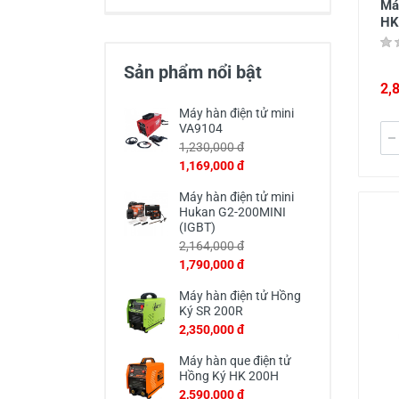
Má
HK
Sản phẩm nổi bật
2,
Máy hàn điện tử mini
VA9104
1,230,000 đ
1,169,000 đ
Máy hàn điện tử mini
Hukan G2-200MINI
(IGBT)
2,164,000 đ
1,790,000 đ
Máy hàn điện tử Hồng
Ký SR 200R
2,350,000 đ
Máy hàn que điện tử
Hồng Ký HK 200H
2,590,000 đ