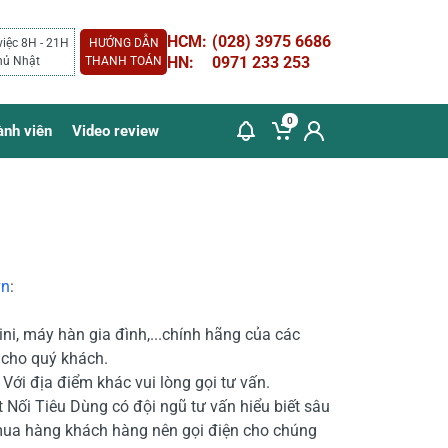
HCM:
(028) 3975 6686
việc 8H - 21H
HƯỚNG DẪN
HN:
0971 233 253
hủ Nhật
THANH TOÁN
0
ành viên
Video review
vn
:
i, máy hàn gia đình,...chính hãng của các
t cho quý khách.
Với địa điểm khác vui lòng gọi tư vấn.
 Nối Tiêu Dùng có đội ngũ tư vấn hiểu biết sâu
mua hàng khách hàng nên gọi điện cho chúng