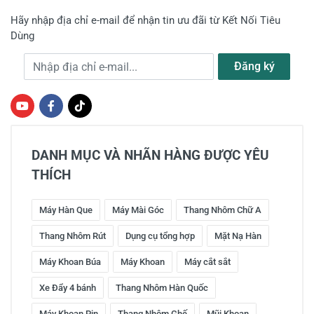
Hãy nhập địa chỉ e-mail để nhận tin ưu đãi từ Kết Nối Tiêu
Dùng
Địa chỉ e-mail
Đăng ký
DANH MỤC VÀ NHÃN HÀNG ĐƯỢC YÊU
THÍCH
Máy Hàn Que
Máy Mài Góc
Thang Nhôm Chữ A
Thang Nhôm Rút
Dụng cụ tổng hợp
Mặt Nạ Hàn
Máy Khoan Búa
Máy Khoan
Máy cắt sắt
Xe Đẩy 4 bánh
Thang Nhôm Hàn Quốc
Máy Khoan Pin
Thang Nhôm Ghế
Mũi Khoan