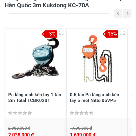
Hàn Quốc 3m Kukdong KC-70A
5
-
4
-
-3%
-15%
3
-
2
-
1
-
Chia sẻ nhận xét về sản phẩm
Viết nhận xét của bạn
Pa lăng xích kéo tay 1 tấn
0.5 tấn Pa lăng xích kéo
0.
3m Total TCBK0201
tay 5 mét Nitto 05VP5
ta
2,080,000 đ
1,990,000 đ
3,
2,038,000 đ
1,699,000 đ
2,