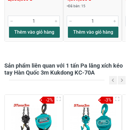
Viết nhận xét về sản phẩm
Đã bán: 15
Đánh giá sao
Thêm vào giỏ hàng
Thêm vào giỏ hàng
Họ và tên
*
Sản phẩm liên quan với 1 tấn Pa lăng xích kéo
Tiêu đề của nhận xét
*
tay Hàn Quốc 3m Kukdong KC-70A
Viết nhận xét của bạn vào bên dưới
*
-2%
-3%