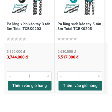
Gửi nhận xét
Pa lăng xích kéo tay 3 tấn
Pa lăng xích kéo tay 5 tấn
Pa
3m Total TCBK0203
3m Total TCBK0205
1
3,820,000 đ
5,630,000 đ
4,
3,744,000 đ
5,517,000 đ
Đ
Thêm vào giỏ hàng
Thêm vào giỏ hàng