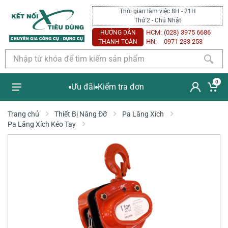
Thời gian làm việc 8H - 21H
Thứ 2 - Chủ Nhật
HCM:
(028) 3975 6686
HƯỚNG DẪN
HN:
0971 233 253
THANH TOÁN
0
Ưu đãi
Kiểm tra đơn
Trang chủ
Thiết Bị Nâng Đỡ
Pa Lăng Xích
Pa Lăng Xích Kéo Tay