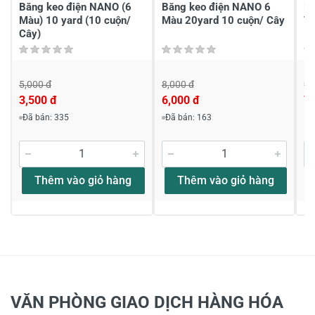
Băng keo điện NANO (6
Băng keo điện NANO 6
Bă
Màu) 10 yard (10 cuộn/
Màu 20yard 10 cuộn/ Cây
T
Cây)
5,000 đ
8,000 đ
99
3,500 đ
6,000 đ
7
Viết nhận xét về sản phẩm
Đã bán: 335
Đã bán: 163
Đánh giá sao
Thêm vào giỏ hàng
Thêm vào giỏ hàng
Họ và tên
*
Tiêu đề của nhận xét
*
VĂN PHÒNG GIAO DỊCH HÀNG HÓA