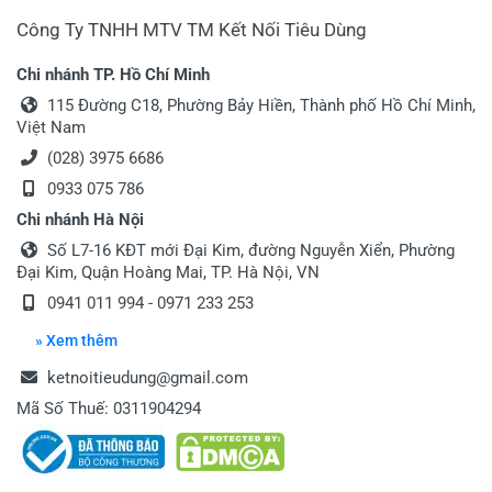
Viết nhận xét của bạn vào bên dưới
*
Công Ty TNHH MTV TM Kết Nối Tiêu Dùng
Chi nhánh TP. Hồ Chí Minh
115 Đường C18, Phường Bảy Hiền, Thành phố Hồ Chí Minh,
Việt Nam
(028) 3975 6686
0933 075 786
Chi nhánh Hà Nội
Gửi nhận xét
Số L7-16 KĐT mới Đại Kim, đường Nguyễn Xiển, Phường
Đại Kim, Quận Hoàng Mai, TP. Hà Nội, VN
0941 011 994 - 0971 233 253
» Xem thêm
ketnoitieudung@gmail.com
Mã Số Thuế: 0311904294