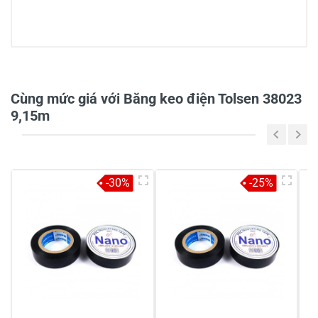
0/5
Cùng mức giá với Băng keo điện Tolsen 38023
9,15m
5
-
4
-
-30%
-25%
3
-
2
-
1
-
Chia sẻ nhận xét về sản phẩm
Viết nhận xét của bạn