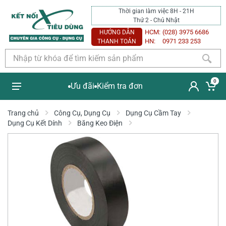
Thời gian làm việc 8H - 21H
Thứ 2 - Chủ Nhật
HCM:
(028) 3975 6686
HƯỚNG DẪN
HN:
0971 233 253
THANH TOÁN
0
Ưu đãi
Kiểm tra đơn
Trang chủ
Công Cụ, Dụng Cụ
Dụng Cụ Cầm Tay
Dụng Cụ Kết Dính
Băng Keo Điện