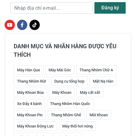
Địa chỉ e-mail
Đăng ký
DANH MỤC VÀ NHÃN HÀNG ĐƯỢC YÊU
THÍCH
Máy Hàn Que
Máy Mài Góc
Thang Nhôm Chữ A
Thang Nhôm Rút
Dụng cụ tổng hợp
Mặt Nạ Hàn
Máy Khoan Búa
Máy Khoan
Máy cắt sắt
Xe Đẩy 4 bánh
Thang Nhôm Hàn Quốc
Máy Khoan Pin
Thang Nhôm Ghế
Mũi Khoan
Máy Khoan Động Lực
Máy thổi hơi nóng