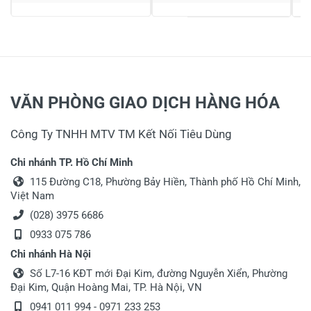
Họ và tên
*
Tiêu đề của nhận xét
*
VĂN PHÒNG GIAO DỊCH HÀNG HÓA
Viết nhận xét của bạn vào bên dưới
*
Công Ty TNHH MTV TM Kết Nối Tiêu Dùng
Chi nhánh TP. Hồ Chí Minh
115 Đường C18, Phường Bảy Hiền, Thành phố Hồ Chí Minh,
Việt Nam
(028) 3975 6686
0933 075 786
Chi nhánh Hà Nội
Gửi nhận xét
Số L7-16 KĐT mới Đại Kim, đường Nguyễn Xiển, Phường
Đại Kim, Quận Hoàng Mai, TP. Hà Nội, VN
0941 011 994 - 0971 233 253