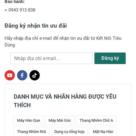
Bảo hành:
+
0943 913 838
Đăng ký nhận tin ưu đãi
Hãy nhập địa chỉ e-mail để nhận tin ưu đãi từ Kết Nối Tiêu
Dùng
Địa chỉ e-mail
Đăng ký
DANH MỤC VÀ NHÃN HÀNG ĐƯỢC YÊU
THÍCH
Máy Hàn Que
Máy Mài Góc
Thang Nhôm Chữ A
Thang Nhôm Rút
Dụng cụ tổng hợp
Mặt Nạ Hàn