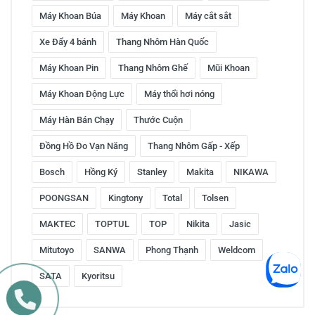
Máy Khoan Búa
Máy Khoan
Máy cắt sắt
Xe Đẩy 4 bánh
Thang Nhôm Hàn Quốc
Máy Khoan Pin
Thang Nhôm Ghế
Mũi Khoan
Máy Khoan Động Lực
Máy thổi hơi nóng
Máy Hàn Bán Chạy
Thước Cuộn
Đồng Hồ Đo Vạn Năng
Thang Nhôm Gấp - Xếp
Bosch
Hồng Ký
Stanley
Makita
NIKAWA
POONGSAN
Kingtony
Total
Tolsen
MAKTEC
TOPTUL
TOP
Nikita
Jasic
Mitutoyo
SANWA
Phong Thạnh
Weldcom
SATA
Kyoritsu