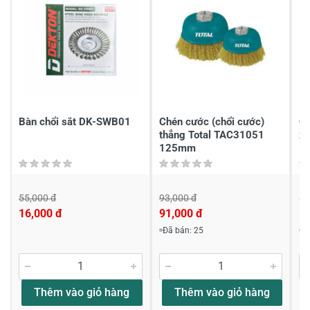
2
-
1
-
Chia sẻ nhận xét về sản phẩm
Viết nhận xét của bạn
Bàn chổi sắt DK-SWB01
Chén cước (chổi cước)
Ch
thẳng Total TAC31051
xo
125mm
1
55,000 đ
93,000 đ
13
16,000 đ
91,000 đ
1
Viết nhận xét về sản phẩm
Đã bán: 25
Đ
Đánh giá sao
Thêm vào giỏ hàng
Thêm vào giỏ hàng