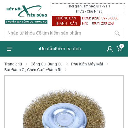
Thời gian làm việc 8H - 21H
Thứ 2 - Chủ Nhật
HCM:
(028) 3975 6686
HƯỚNG DẪN
HN:
0971 233 253
THANH TOÁN
0
Ưu đãi
Kiểm tra đơn
Trang chủ
Công Cụ, Dụng Cụ
Phụ Kiện Máy Mài
Bát Đánh Gỉ, Chén Cước Đánh Rỉ