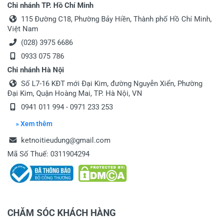
Chi nhánh TP. Hồ Chí Minh
115 Đường C18, Phường Bảy Hiền, Thành phố Hồ Chí Minh,
Việt Nam
(028) 3975 6686
0933 075 786
Chi nhánh Hà Nội
Gửi nhận xét
Số L7-16 KĐT mới Đại Kim, đường Nguyễn Xiển, Phường
Đại Kim, Quận Hoàng Mai, TP. Hà Nội, VN
0941 011 994 - 0971 233 253
» Xem thêm
ketnoitieudung@gmail.com
Mã Số Thuế: 0311904294
CHĂM SÓC KHÁCH HÀNG