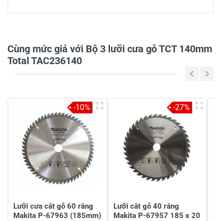
0/5
Cùng mức giá với Bộ 3 lưỡi cưa gỗ TCT 140mm
Total TAC236140
5
-
4
-
-10%
-27%
3
-
2
-
1
-
Chia sẻ nhận xét về sản phẩm
Viết nhận xét của bạn
Lưỡi cưa cắt gỗ 60 răng
Lưỡi cắt gỗ 40 răng
Lư
Makita P-67963 (185mm)
Makita P-67957 185 x 20
1