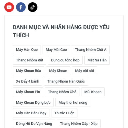
DANH MỤC VÀ NHÃN HÀNG ĐƯỢC YÊU
THÍCH
Máy Hàn Que
Máy Mài Góc
Thang Nhôm Chữ A
Thang Nhôm Rút
Dụng cụ tổng hợp
Mặt Nạ Hàn
Máy Khoan Búa
Máy Khoan
Máy cắt sắt
Xe Đẩy 4 bánh
Thang Nhôm Hàn Quốc
Máy Khoan Pin
Thang Nhôm Ghế
Mũi Khoan
Máy Khoan Động Lực
Máy thổi hơi nóng
Máy Hàn Bán Chạy
Thước Cuộn
Đồng Hồ Đo Vạn Năng
Thang Nhôm Gấp - Xếp