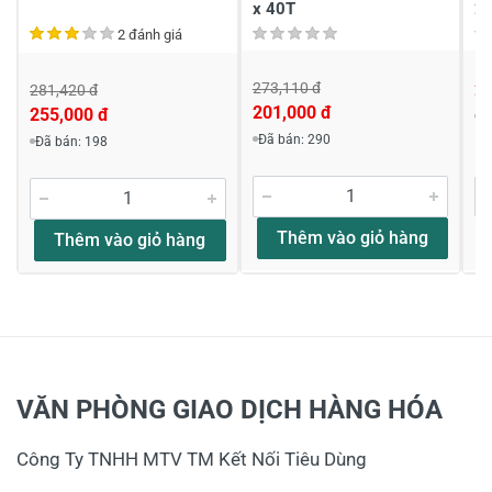
x 40T
2
2 đánh giá
273,110 đ
2
281,420 đ
201,000 đ
255,000 đ
Đ
Viết nhận xét về sản phẩm
Đã bán: 290
Đã bán: 198
Đánh giá sao
Thêm vào giỏ hàng
Thêm vào giỏ hàng
Họ và tên
*
Tiêu đề của nhận xét
*
VĂN PHÒNG GIAO DỊCH HÀNG HÓA
Công Ty TNHH MTV TM Kết Nối Tiêu Dùng
Viết nhận xét của bạn vào bên dưới
*