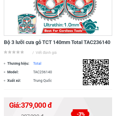
Bộ 3 lưỡi cưa gỗ TCT 140mm Total TAC236140
/
Viết đánh giá
Thương hiệu:
Total
Model:
TAC236140
Xuất xứ:
Trung Quốc
Giá:
379,000 đ
-3%