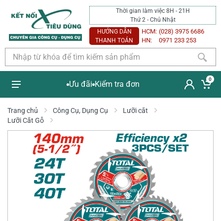
Thời gian làm việc 8H - 21H
Thứ 2 - Chủ Nhật
HCM:
(028) 3975 6686
HƯỚNG DẪN
HN:
0971 233 253
THANH TOÁN
0
Ưu đãi
Kiểm tra đơn
Trang chủ
Công Cụ, Dụng Cụ
Lưỡi cắt
Lưỡi Cắt Gỗ