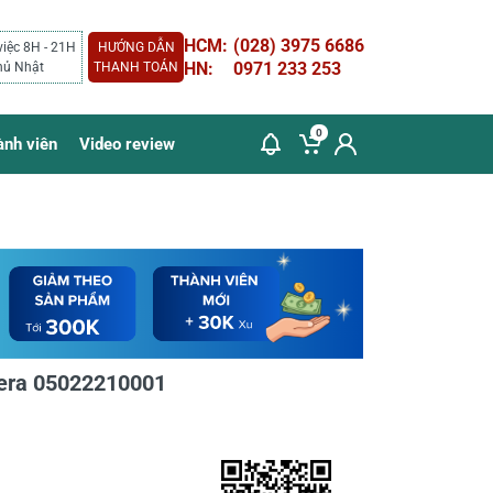
HCM:
(028) 3975 6686
việc 8H - 21H
HƯỚNG DẪN
HN:
0971 233 253
hủ Nhật
THANH TOÁN
0
ành viên
Video review
 Wera 05022210001