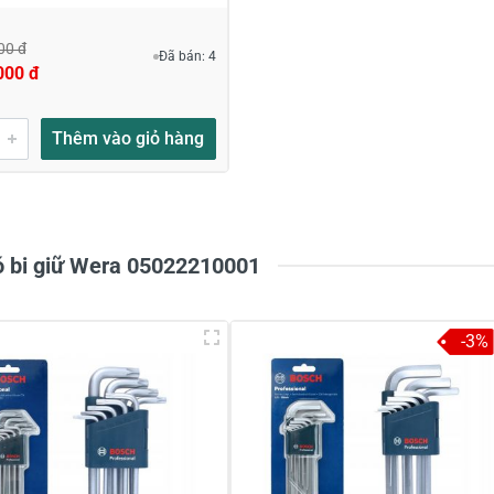
00 đ
Đã bán: 4
000 đ
Thêm vào giỏ hàng
có bi giữ Wera 05022210001
-3%