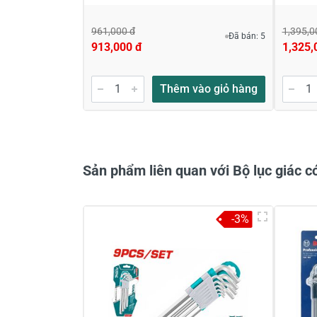
961,000 đ
1,395,0
Đã bán: 5
913,000 đ
1,325,
Gửi nhận xét
Thêm vào giỏ hàng
Sản phẩm liên quan với Bộ lục giác 
-3%