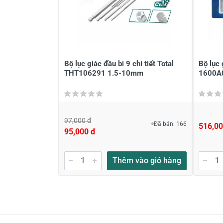
Bộ lục giác đầu bi 9 chi tiết Total
Bộ lục
THT106291 1.5-10mm
1600A
97,000 đ
Đã bán: 166
516,00
95,000 đ
Thêm vào giỏ hàng