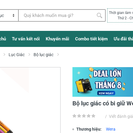
Thời gian làm 
Thứ 2 - C
chủ
Tư vấn kết nối
Khuyến mãi
Combo tiết kiệm
Ưu đãi th
Lục Giác
Bộ lục giác
Bộ lục giác có bi giữ
/
Viết đánh giá
Thương hiệu:
Wera