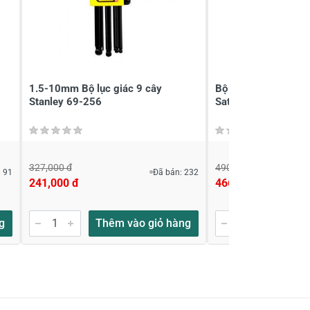
1.5-10mm Bộ lục giác 9 cây
Bộ lục giác dài 9 ch
Stanley 69-256
Sata 09103CH
327,000 đ
490,000 đ
 91
Đã bán: 232
241,000 đ
466,000 đ
g
Thêm vào giỏ hàng
Thêm