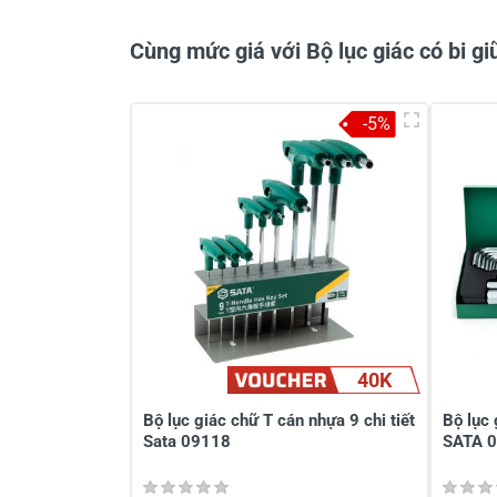
Cùng mức giá với Bộ lục giác có bi 
-5%
Viết nhận xét về sản phẩm
Đánh giá sao
Họ v
Viết nhận xét của bạn vào bên dư
40K
Bộ lục giác chữ T cán nhựa 9 chi tiết
Bộ lục 
Sata 09118
SATA 