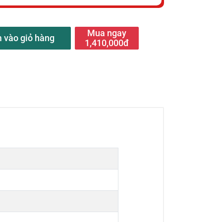
Mua ngay
 vào giỏ hàng
1,410,000đ