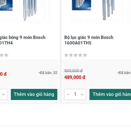
 giác bông 9 món Bosch
Bộ lục giác 9 món Bosch
01TH4
1600A01TH5
503,000 đ
Đã bán: 32
Đã bán:
0 đ
489,000 đ
Thêm vào giỏ hàng
Thêm vào giỏ hàn