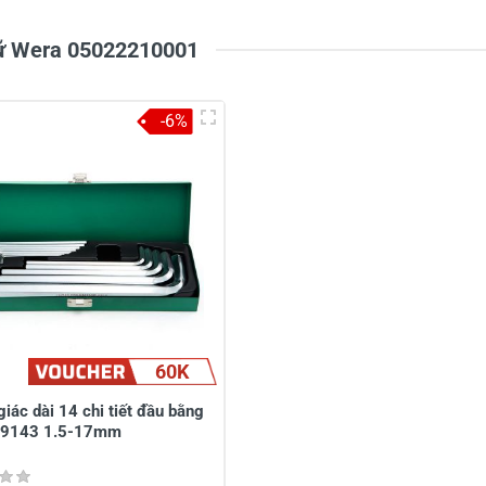
1
-
giữ Wera 05022210001
-6%
à tên
*
Tiêu đề của nhận xét
*
ới
*
60K
giác dài 14 chi tiết đầu bằng
09143 1.5-17mm