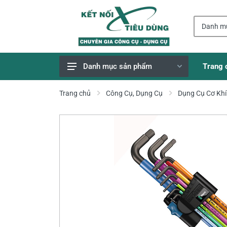
Trang 
Danh mục sản phẩm
Giao Hàng Miễn Phí
Trang chủ
Công Cụ, Dụng Cụ
Dụng Cụ Cơ Khí
Công Cụ, Dụng Cụ
Thiết Bị Dùng Pin
Dụng Cụ Điện
Thiết Bị Nâng Đỡ
Thang nhôm
Phụ Tùng, Linh Kiện
Máy Hàn & Phụ Kiện