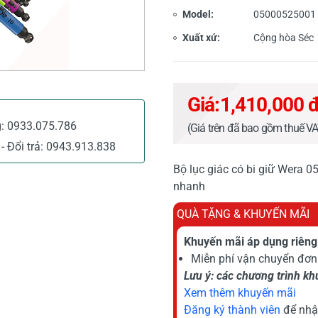
Model:
05000525001
Xuất xứ:
Cộng hòa Séc
Giá:
1,410,000 
g:
0933.075.786
(Giá trên đã bao gồm thuế V
- Đổi trả:
0943.913.838
Bộ lục giác có bi giữ Wera 0
nhanh
QUÀ TẶNG & KHUYẾN MÃI
Khuyến mãi áp dụng riêng 
Miễn phí vận chuyển đơn 
Lưu ý: các chương trình k
Xem thêm khuyến mãi
Đăng ký thành viên
để nhậ