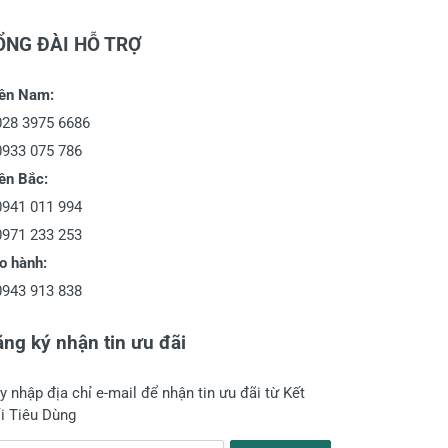
ỔNG ĐÀI HỖ TRỢ
ền Nam:
028 3975 6686
0933 075 786
ền Bắc:
0941 011 994
0971 233 253
o hành:
0943 913 838
ng ký nhận tin ưu đãi
y nhập địa chỉ e-mail để nhận tin ưu đãi từ Kết
i Tiêu Dùng