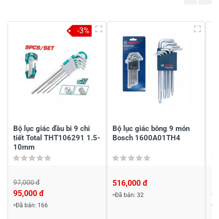
4
-
3
-
-3%
2
-
1
-
Chia sẻ nhận xét về sản phẩm
Viết nhận xét của bạn
Bộ lục giác đầu bi 9 chi
Bộ lục giác bông 9 món
Bộ
tiết Total THT106291 1.5-
Bosch 1600A01TH4
1
10mm
97,000 đ
516,000 đ
50
Viết nhận xét về sản phẩm
95,000 đ
4
Đã bán: 32
Đã bán: 166
Đ
Đánh giá sao