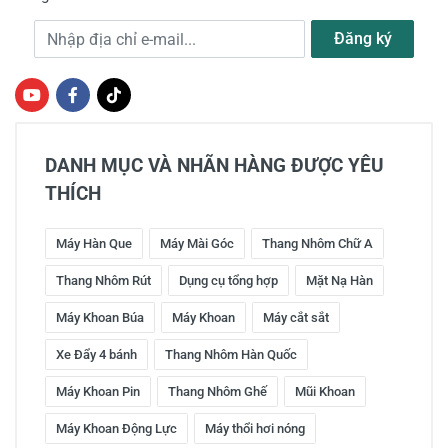
Địa chỉ e-mail
Đăng ký
DANH MỤC VÀ NHÃN HÀNG ĐƯỢC YÊU
THÍCH
Máy Hàn Que
Máy Mài Góc
Thang Nhôm Chữ A
Thang Nhôm Rút
Dụng cụ tổng hợp
Mặt Nạ Hàn
Máy Khoan Búa
Máy Khoan
Máy cắt sắt
Xe Đẩy 4 bánh
Thang Nhôm Hàn Quốc
Máy Khoan Pin
Thang Nhôm Ghế
Mũi Khoan
Máy Khoan Động Lực
Máy thổi hơi nóng