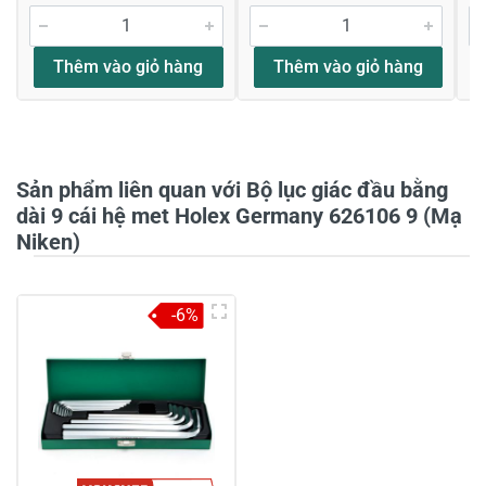
Thêm vào giỏ hàng
Thêm vào giỏ hàng
Họ và tên
*
Tiêu đề của nhận xét
*
Sản phẩm liên quan với Bộ lục giác đầu bằng
dài 9 cái hệ met Holex Germany 626106 9 (Mạ
Niken)
Viết nhận xét của bạn vào bên dưới
*
-6%
Gửi nhận xét