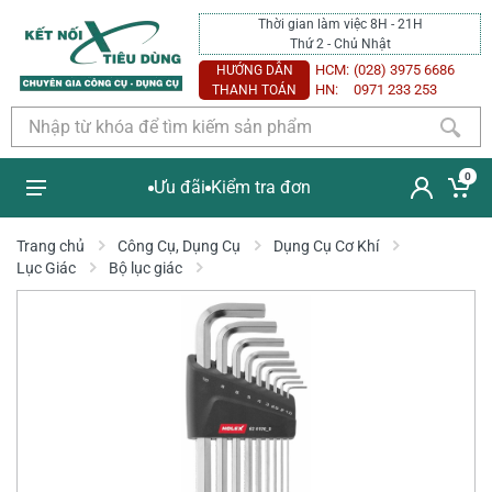
Thời gian làm việc 8H - 21H
Thứ 2 - Chủ Nhật
HCM:
(028) 3975 6686
HƯỚNG DẪN
HN:
0971 233 253
THANH TOÁN
0
Ưu đãi
Kiểm tra đơn
Trang chủ
Công Cụ, Dụng Cụ
Dụng Cụ Cơ Khí
Lục Giác
Bộ lục giác