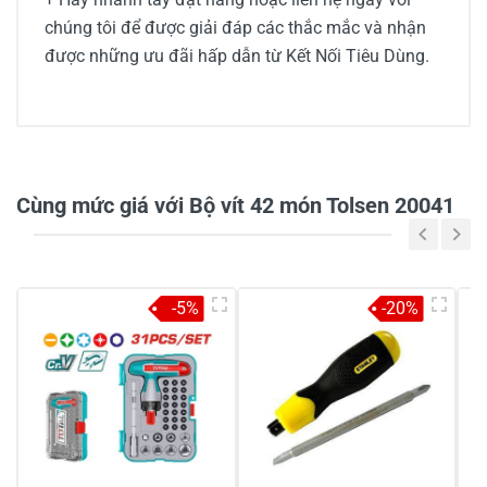
chúng tôi để được giải đáp các thắc mắc và nhận
được những ưu đãi hấp dẫn từ Kết Nối Tiêu Dùng.
0/5
Cùng mức giá với Bộ vít 42 món Tolsen 20041
5
-
-5%
-20%
4
-
3
-
2
-
1
-
Chia sẻ nhận xét về sản phẩm