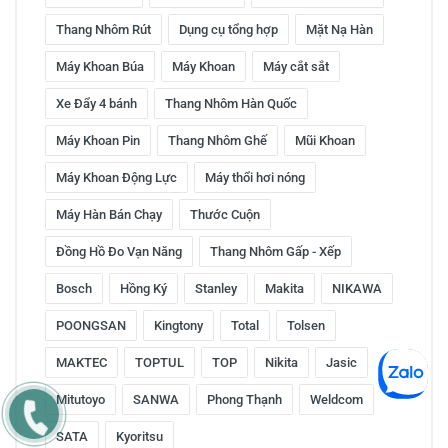
Thang Nhôm Rút
Dụng cụ tổng hợp
Mặt Nạ Hàn
Máy Khoan Búa
Máy Khoan
Máy cắt sắt
Xe Đẩy 4 bánh
Thang Nhôm Hàn Quốc
Máy Khoan Pin
Thang Nhôm Ghế
Mũi Khoan
Máy Khoan Động Lực
Máy thổi hơi nóng
Máy Hàn Bán Chạy
Thước Cuộn
Đồng Hồ Đo Vạn Năng
Thang Nhôm Gấp - Xếp
Bosch
Hồng Ký
Stanley
Makita
NIKAWA
POONGSAN
Kingtony
Total
Tolsen
MAKTEC
TOPTUL
TOP
Nikita
Jasic
Mitutoyo
SANWA
Phong Thạnh
Weldcom
SATA
Kyoritsu