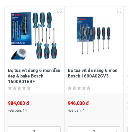
Viết nhận xét của bạn vào bên dưới
*
Bộ tua vít đóng 6 món đầu
Bộ tua vít đa năng 6 món
Bộ
Gửi nhận xét
dẹp & bake Bosch
Bosch 1600A02CV3
G
1600A016BF
984,000 đ
946,000 đ
95
9
Đã bán: 14
Đã bán: 4