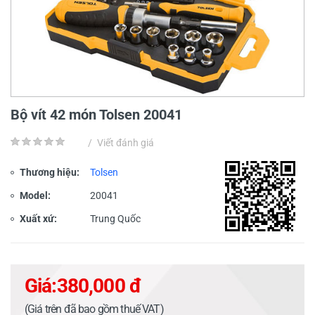
Bộ vít 42 món Tolsen 20041
/
Viết đánh giá
Thương hiệu:
Tolsen
Model:
20041
Xuất xứ:
Trung Quốc
Giá:
380,000 đ
(Giá trên đã bao gồm thuế VAT)