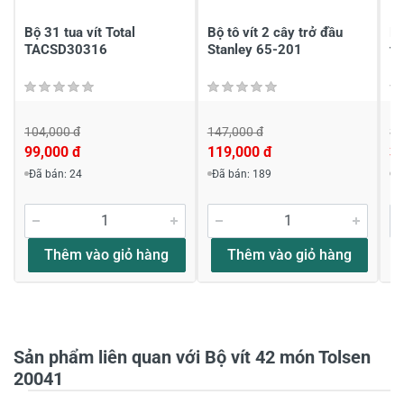
Viết nhận xét của bạn
Bộ 31 tua vít Total
Bộ tô vít 2 cây trở đầu
Bộ
TACSD30316
Stanley 65-201
ti
104,000 đ
147,000 đ
38
99,000 đ
119,000 đ
3
Đã bán: 24
Đã bán: 189
Đ
Viết nhận xét về sản phẩm
Đánh giá sao
Thêm vào giỏ hàng
Thêm vào giỏ hàng
Họ và tên
*
Sản phẩm liên quan với Bộ vít 42 món Tolsen
20041
Tiêu đề của nhận xét
*