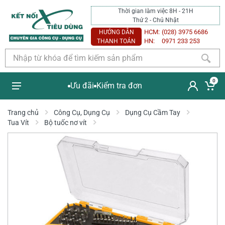
Thời gian làm việc 8H - 21H
Thứ 2 - Chủ Nhật
HCM:
(028) 3975 6686
HƯỚNG DẪN
HN:
0971 233 253
THANH TOÁN
0
Ưu đãi
Kiểm tra đơn
Trang chủ
Công Cụ, Dụng Cụ
Dụng Cụ Cầm Tay
Tua Vít
Bộ tuốc nơ vít