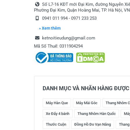
Số L7-16 KĐT mới Đại Kim, đường Nguyễn Xiể
Phường Đại Kim, Quận Hoàng Mai, TP. Hà Nội, VN
0941 011 994 - 0971 233 253
» Xem thêm
ketnoitieudung@gmail.com
Mã Số Thuế: 0311904294
DANH MỤC VÀ NHÃN HÀNG ĐƯỢC 
Máy Hàn Que
Máy Mài Góc
Thang Nhôm C
Xe Đẩy 4 bánh
Thang Nhôm Hàn Quốc
Máy
Thước Cuộn
Đồng Hồ Đo Vạn Năng
Thang