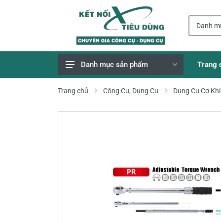
Trang 
Danh mục sản phẩm
Giao Hàng Miễn Phí
Trang chủ
Công Cụ, Dụng Cụ
Dụng Cụ Cơ Khí
Công Cụ, Dụng Cụ
Thiết Bị Dùng Pin
Dụng Cụ Điện
Thiết Bị Nâng Đỡ
Thang nhôm
Phụ Tùng, Linh Kiện
Máy Hàn & Phụ Kiện