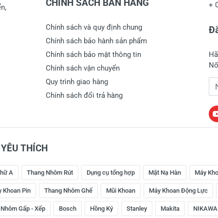
CHÍNH SÁCH BÁN HÀNG
+
n,
Chính sách và quy định chung
Đă
Chính sách bảo hành sản phẩm
Chính sách bảo mật thông tin
Hã
Nố
Chính sách vận chuyển
Quy trình giao hàng
Đị
Chính sách đổi trả hàng
YÊU THÍCH
hữ A
Thang Nhôm Rút
Dụng cụ tổng hợp
Mặt Nạ Hàn
Máy Kho
 Khoan Pin
Thang Nhôm Ghế
Mũi Khoan
Máy Khoan Động Lực
 Nhôm Gấp - Xếp
Bosch
Hồng Ký
Stanley
Makita
NIKAWA