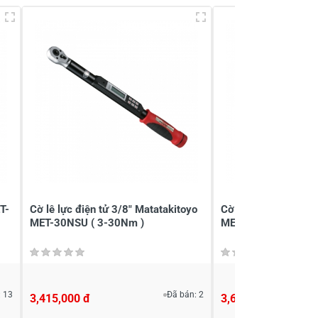
T-
Cờ lê lực điện tử 3/8" Matatakitoyo
Cờ lê lực điện tử 3/
MET-30NSU ( 3-30Nm )
MET-60NU (6-60Nm
 13
Đã bán: 2
3,415,000 đ
3,668,000 đ