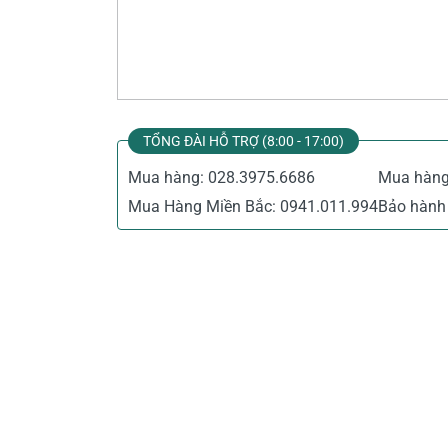
Thiết Bị Đo Điện
Thước Đo Laser
Đồ Bảo Hộ Lao Động
TỔNG ĐÀI HỖ TRỢ (8:00 - 17:00)
Mua hàng:
028.3975.6686
Mua hàn
Mua Hàng Miền Bắc:
0941.011.994
Bảo hành 