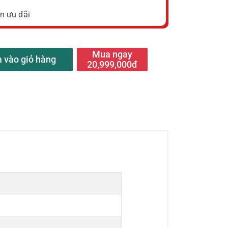
n ưu đãi
Mua ngay
 vào giỏ hàng
20,999,000đ