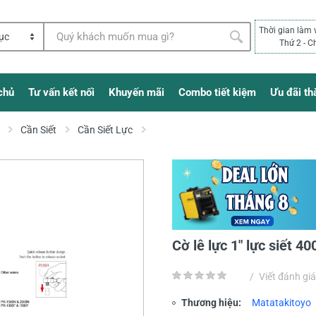
Thời gian làm 
Thứ 2 - C
chủ
Tư vấn kết nối
Khuyến mãi
Combo tiết kiệm
Ưu đãi th
Cần Siết
Cần Siết Lực
Cờ lê lực 1" lực siết
/
Viết đánh giá
Thương hiệu:
Matatakitoyo