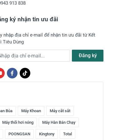
0943 913 838
ng ký nhận tin ưu đãi
y nhập địa chỉ e-mail để nhận tin ưu đãi từ Kết
i Tiêu Dùng
a chỉ e-mail
Đăng ký
an Búa
Máy Khoan
Máy cắt sắt
Máy thổi hơi nóng
Máy Hàn Bán Chạy
POONGSAN
Kingtony
Total