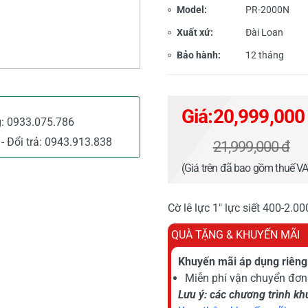
Model:
PR-2000N
Xuất xứ:
Đài Loan
Bảo hành:
12 tháng
Giá:
20,999,000
g:
0933.075.786
- Đổi trả:
0943.913.838
21,999,000 đ
(Giá trên đã bao gồm thuế V
Cờ lê lực 1" lực siết 400-2
QUÀ TẶNG & KHUYẾN MÃI
Khuyến mãi áp dụng riêng 
Miễn phí vận chuyển đơn 
Lưu ý: các chương trình k