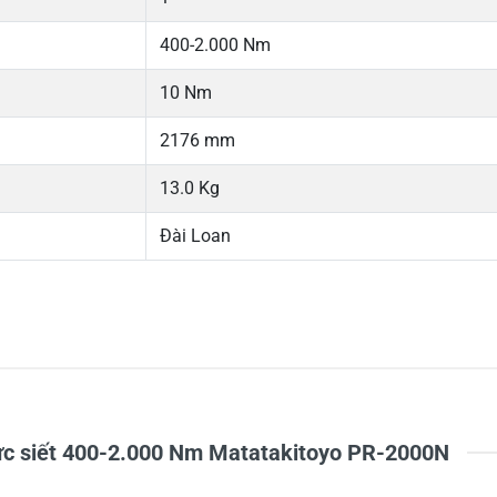
400-2.000 Nm
10 Nm
2176 mm
13.0 Kg
Đài Loan
5
-
4
-
Chi
3
-
2
-
1
-
 lực siết 400-2.000 Nm Matatakitoyo PR-2000N