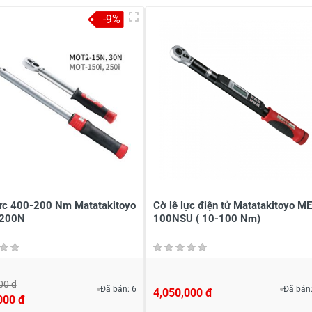
-9%
à tên
*
Tiêu đề của nhận xét
*
ới
*
lực 400-200 Nm Matatakitoyo
Cờ lê lực điện tử Matatakitoyo ME
200N
100NSU ( 10-100 Nm)
00 đ
Đã bán: 6
Đã bán:
4,050,000 đ
000 đ