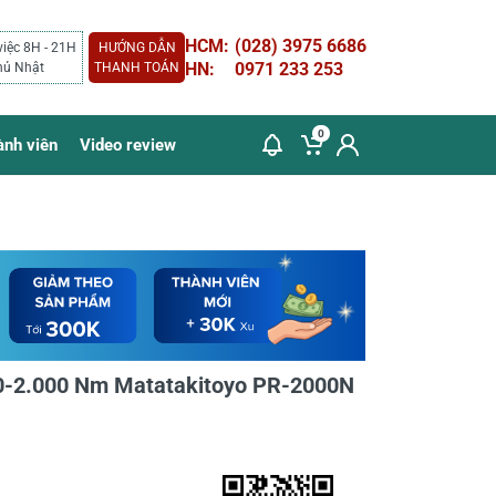
HCM:
(028) 3975 6686
việc 8H - 21H
HƯỚNG DẪN
HN:
0971 233 253
hủ Nhật
THANH TOÁN
0
ành viên
Video review
 400-2.000 Nm Matatakitoyo PR-2000N