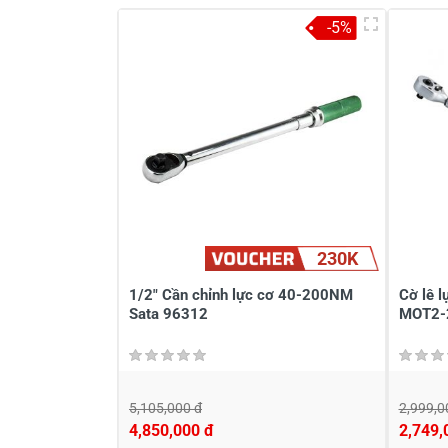
-5%
Viết nhận xét về sản phẩm
Đánh giá sao
Họ v
Viết nhận xét của bạn vào bên dư
230K
1/2" Cần chỉnh lực cơ 40-200NM
Cờ lê 
Sata 96312
MOT2-
5,105,000 đ
2,999,0
4,850,000 đ
2,749,
Gửi nhận xét