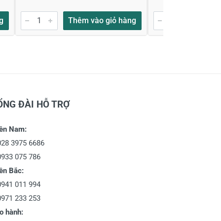
g
Thêm vào giỏ hàng
Thêm
ỔNG ĐÀI HỖ TRỢ
ền Nam:
028 3975 6686
0933 075 786
ền Bắc:
0941 011 994
0971 233 253
o hành: