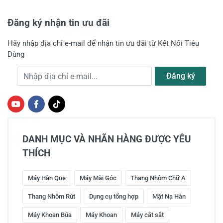
Đăng ký nhận tin ưu đãi
Hãy nhập địa chỉ e-mail để nhận tin ưu đãi từ Kết Nối Tiêu
Dùng
Địa chỉ e-mail
Đăng ký
DANH MỤC VÀ NHÃN HÀNG ĐƯỢC YÊU
THÍCH
Máy Hàn Que
Máy Mài Góc
Thang Nhôm Chữ A
Thang Nhôm Rút
Dụng cụ tổng hợp
Mặt Nạ Hàn
Máy Khoan Búa
Máy Khoan
Máy cắt sắt