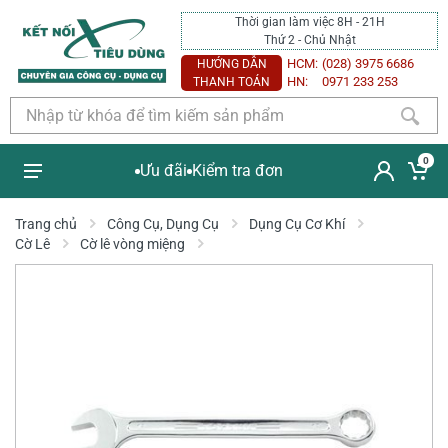
Thời gian làm việc 8H - 21H
Thứ 2 - Chủ Nhật
HCM:
(028) 3975 6686
HƯỚNG DẪN
HN:
0971 233 253
THANH TOÁN
0
Ưu đãi
Kiểm tra đơn
Trang chủ
Công Cụ, Dụng Cụ
Dụng Cụ Cơ Khí
Cờ Lê
Cờ lê vòng miệng