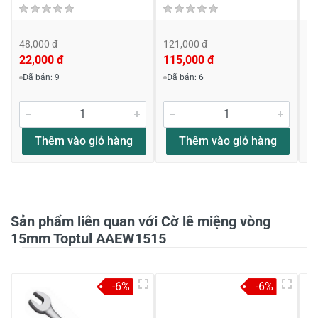
48,000 đ
121,000 đ
94
22,000 đ
115,000 đ
8
Viết nhận xét về sản phẩm
Đã bán: 9
Đã bán: 6
Đ
Đánh giá sao
Thêm vào giỏ hàng
Thêm vào giỏ hàng
Họ và tên
*
Sản phẩm liên quan với Cờ lê miệng vòng
Tiêu đề của nhận xét
*
15mm Toptul AAEW1515
-6%
-6%
Viết nhận xét của bạn vào bên dưới
*