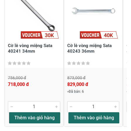
30K
40K
Gửi nhận xét
Cờ lê vòng miệng Sata
Cờ lê vòng miệng Sata
Cờ
40241 34mm
40243 36mm
4
756,000 đ
873,000 đ
87
718,000 đ
829,000 đ
8
Đã bán: 6
Đ
Thêm vào giỏ hàng
Thêm vào giỏ hàng