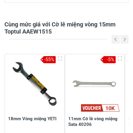
0/5
Cùng mức giá với Cờ lê miệng vòng 15mm
Toptul AAEW1515
5
-
4
-
-55%
-5%
3
-
2
-
1
-
Chia sẻ nhận xét về sản phẩm
10K
Viết nhận xét của bạn
18mm Vòng miệng YETI
11mm Cờ lê vòng miệng
6
Sata 40206
S