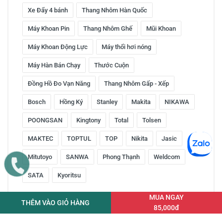
Xe Đẩy 4 bánh
Thang Nhôm Hàn Quốc
Máy Khoan Pin
Thang Nhôm Ghế
Mũi Khoan
Máy Khoan Động Lực
Máy thổi hơi nóng
Máy Hàn Bán Chạy
Thước Cuộn
Đồng Hồ Đo Vạn Năng
Thang Nhôm Gấp - Xếp
Bosch
Hồng Ký
Stanley
Makita
NIKAWA
POONGSAN
Kingtony
Total
Tolsen
MAKTEC
TOPTUL
TOP
Nikita
Jasic
Mitutoyo
SANWA
Phong Thạnh
Weldcom
SATA
Kyoritsu
MUA NGAY
THÊM VÀO GIỎ HÀNG
85,000đ