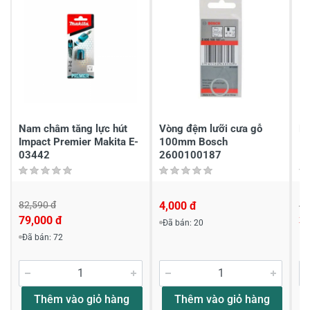
2
-
1
-
Chia sẻ nhận xét về sản phẩm
Viết nhận xét của bạn
Nam châm tăng lực hút
Vòng đệm lưỡi cưa gỗ
Ph
Impact Premier Makita E-
100mm Bosch
1
03442
2600100187
82,590 đ
4,000 đ
41
79,000 đ
3
Đã bán: 20
Viết nhận xét về sản phẩm
Đã bán: 72
Đánh giá sao
Thêm vào giỏ hàng
Thêm vào giỏ hàng