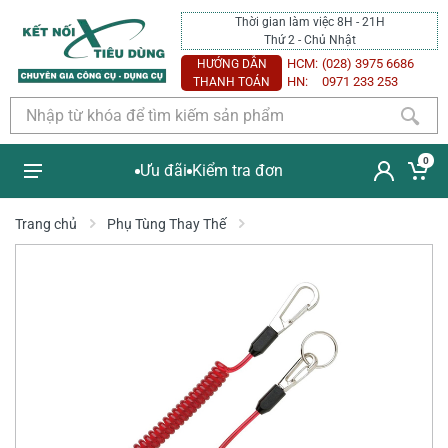
Thời gian làm việc 8H - 21H
Thứ 2 - Chủ Nhật
HCM:
(028) 3975 6686
HƯỚNG DẪN
HN:
0971 233 253
THANH TOÁN
0
Ưu đãi
Kiểm tra đơn
Trang chủ
Phụ Tùng Thay Thế