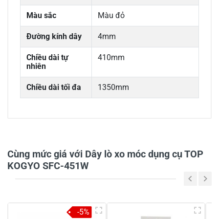
Màu sắc
Màu đỏ
Đường kính dây
4mm
Chiều dài tự
410mm
nhiên
Chiều dài tối đa
1350mm
0/5
Cùng mức giá với Dây lò xo móc dụng cụ TOP
KOGYO SFC-451W
5
-
4
-
-5%
3
-