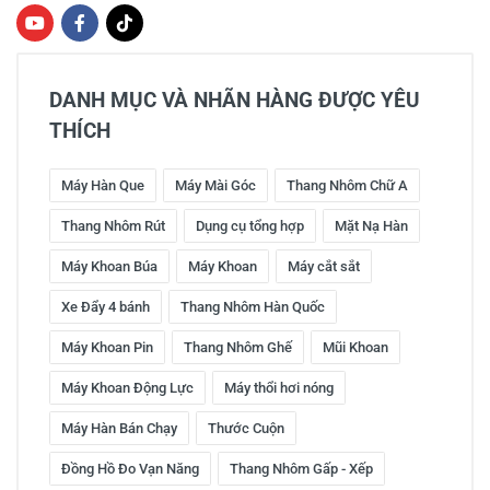
DANH MỤC VÀ NHÃN HÀNG ĐƯỢC YÊU
THÍCH
Máy Hàn Que
Máy Mài Góc
Thang Nhôm Chữ A
Thang Nhôm Rút
Dụng cụ tổng hợp
Mặt Nạ Hàn
Máy Khoan Búa
Máy Khoan
Máy cắt sắt
Xe Đẩy 4 bánh
Thang Nhôm Hàn Quốc
Máy Khoan Pin
Thang Nhôm Ghế
Mũi Khoan
Máy Khoan Động Lực
Máy thổi hơi nóng
Máy Hàn Bán Chạy
Thước Cuộn
Đồng Hồ Đo Vạn Năng
Thang Nhôm Gấp - Xếp