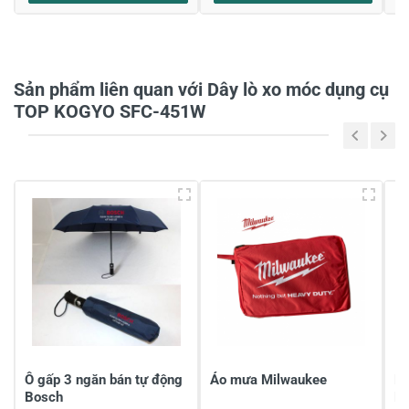
Họ và tên
*
Sản phẩm liên quan với Dây lò xo móc dụng cụ
Tiêu đề của nhận xét
*
TOP KOGYO SFC-451W
Viết nhận xét của bạn vào bên dưới
*
Gửi nhận xét
Ô gấp 3 ngăn bán tự động
Áo mưa Milwaukee
Bộ
Bosch
M