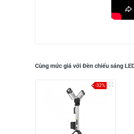
0/5
Cùng mức giá với Đèn chiếu sáng L
-32%
Viết nhận xét về sản phẩm
Đánh giá sao
Họ v