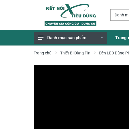
Trang 
Danh mục sản phẩm
Giao Hàng Miễn Phí
Trang chủ
Thiết Bị Dùng Pin
Đèn LED Dùng P
Công Cụ, Dụng Cụ
Thiết Bị Dùng Pin
Dụng Cụ Điện
Thiết Bị Nâng Đỡ
Thang nhôm
Phụ Tùng, Linh Kiện
Máy Hàn & Phụ Kiện