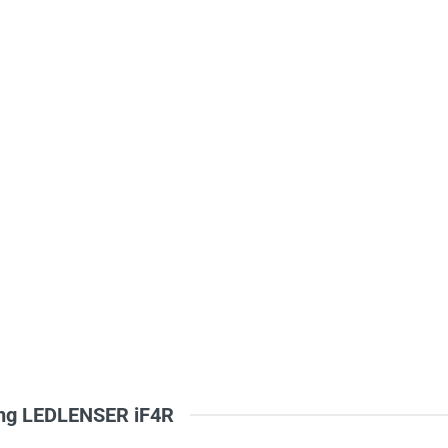
ới
*
áng LEDLENSER iF4R