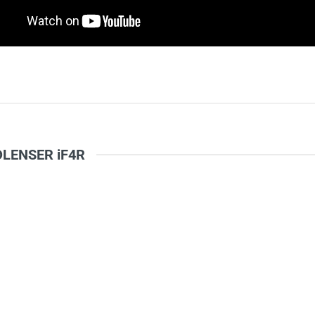
5
-
4
-
Chi
3
-
2
-
1
-
EDLENSER iF4R
à tên
*
Tiêu đề của nhận xét
*