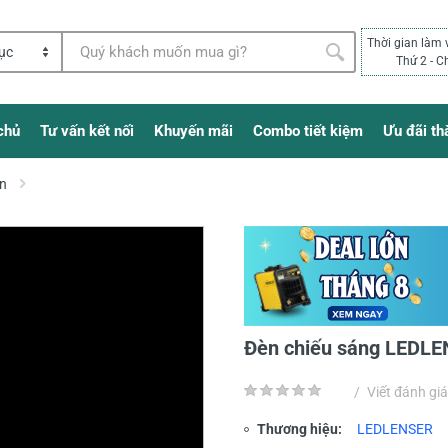
Thời gian làm 
Thứ 2 - C
chủ
Tư vấn kết nối
Khuyến mãi
Combo tiết kiệm
Ưu đãi th
in
Đèn chiếu sáng LEDLE
/
Viết đánh giá
Thương hiệu:
LEDLENSER