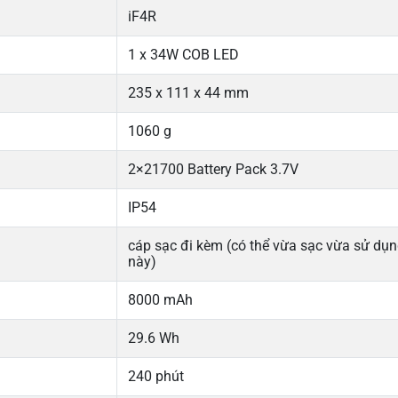
iF4R
1 x 34W COB LED
235 x 111 x 44 mm
1060 g
2×21700 Battery Pack 3.7V
IP54
cáp sạc đi kèm (có thể vừa sạc vừa sử dụn
này)
8000 mAh
29.6 Wh
240 phút