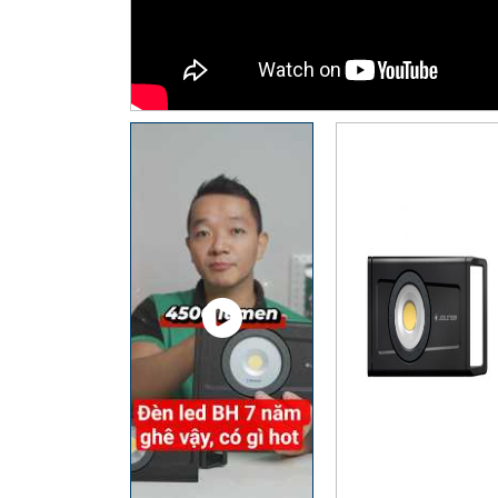
Thiết Bị Đo Điện
Thước Đo Laser
Đồ Bảo Hộ Lao Động