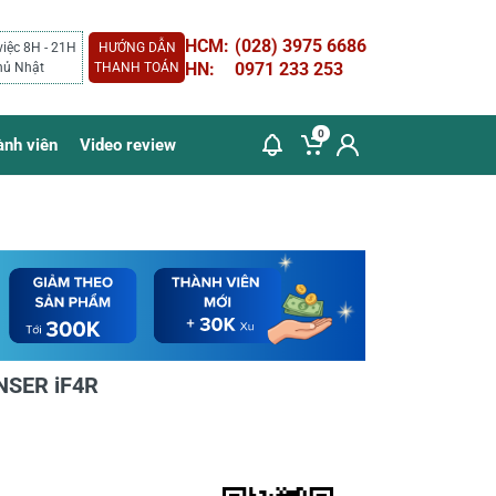
HCM:
(028) 3975 6686
việc 8H - 21H
HƯỚNG DẪN
HN:
0971 233 253
hủ Nhật
THANH TOÁN
0
ành viên
Video review
NSER iF4R