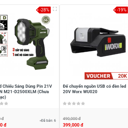
-28%
-19%
20K
d Chiếu Sáng Dùng Pin 21V
Đế chuyển nguồn USB có đèn led
N M21-D2500XLM (Chưa
20V Worx WU020
ạc)
 đ
490,000 đ
Đã bán: 6
0 đ
399,000 đ