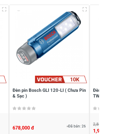
10K
Đèn pin Bosch GLI 120-LI ( Chưa Pin
Đèn Led dùng pin 42
& Sạc )
TWLI42896
2,840,000 đ
Đã bán: 26
678,000 đ
1,988,000 đ