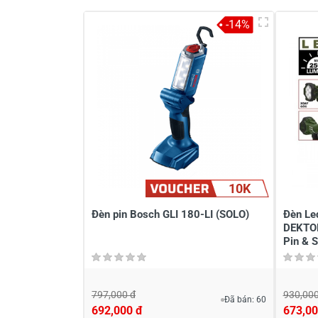
-14%
10K
Đèn pin Bosch GLI 180-LI (SOLO)
Đèn Le
DEKTO
Pin & S
797,000 đ
930,000
Đã bán: 60
692,000 đ
673,00