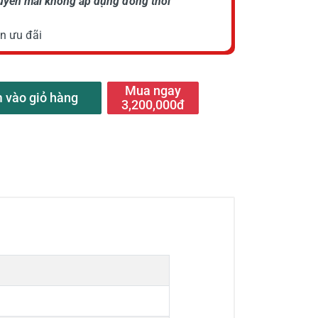
huyến mãi không áp dụng đồng thời
n ưu đãi
Mua ngay
 vào giỏ hàng
3,200,000đ