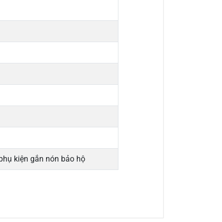
 phụ kiện gắn nón bảo hộ
a sẻ nhận xét về sản phẩm