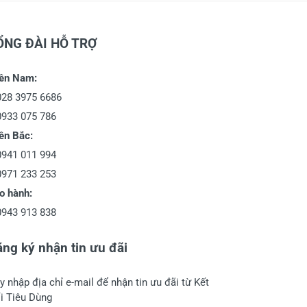
ỔNG ĐÀI HỖ TRỢ
ền Nam:
028 3975 6686
0933 075 786
ền Bắc:
0941 011 994
0971 233 253
o hành:
0943 913 838
ng ký nhận tin ưu đãi
y nhập địa chỉ e-mail để nhận tin ưu đãi từ Kết
i Tiêu Dùng