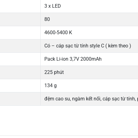
3 x LED
80
4600-5400 K
Có – cáp sạc từ tính style C ( kèm theo )
Pack Li-ion 3,7V 2000mAh
225 phút
134 g
đệm cao su, ngàm kết nối, cáp sạc từ tính,
5
-
4
-
Chi
3
-