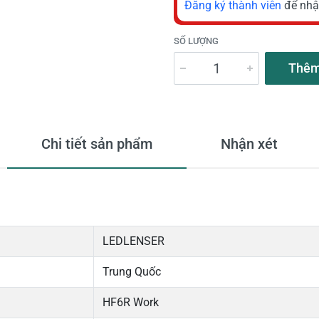
Đăng ký thành viên
để nhậ
SỐ LƯỢNG
Thêm
Chi tiết sản phẩm
Nhận xét
LEDLENSER
Trung Quốc
HF6R Work