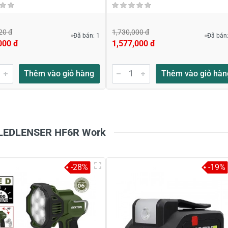
20 đ
1,730,000 đ
Đã bán: 1
Đã bán:
000 đ
1,577,000 đ
Thêm vào giỏ hàng
Thêm vào giỏ hàn
u LEDLENSER HF6R Work
-28%
-19%