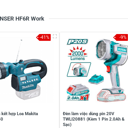
2
-
1
-
LENSER HF6R Work
-41%
-9%
à tên
*
Tiêu đề của nhận xét
*
ới
*
 kết hợp Loa Makita
Đèn làm việc dùng pin 20V
50
TWLI20881 (Kèm 1 Pin 2.0Ah &
Sạc)