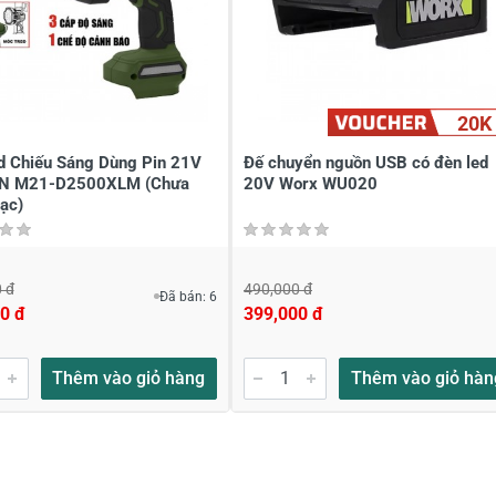
20K
d Chiếu Sáng Dùng Pin 21V
Đế chuyển nguồn USB có đèn led
N M21-D2500XLM (Chưa
20V Worx WU020
ạc)
 đ
490,000 đ
Đã bán: 6
0 đ
399,000 đ
Thêm vào giỏ hàng
Thêm vào giỏ hàn