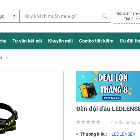
Thời gian làm 
Thứ 2 - C
chủ
Tư vấn kết nối
Khuyến mãi
Combo tiết kiệm
Ưu đãi th
in
Đèn đội đầu LEDLENS
/
Viết đánh giá
Thương hiệu:
LEDLENSER