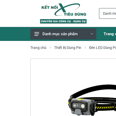
Trang 
Danh mục sản phẩm
Giao Hàng Miễn Phí
Trang chủ
Thiết Bị Dùng Pin
Đèn LED Dùng P
Công Cụ, Dụng Cụ
Thiết Bị Dùng Pin
Dụng Cụ Điện
Thiết Bị Nâng Đỡ
Thang nhôm
Phụ Tùng, Linh Kiện
Máy Hàn & Phụ Kiện