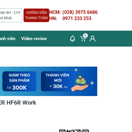
HCM:
(028) 3975 6686
việc 8H - 21H
HƯỚNG DẪN
HN:
0971 233 253
hủ Nhật
THANH TOÁN
0
ành viên
Video review
ER HF6R Work