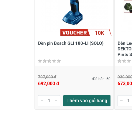
10K
Đèn pin Bosch GLI 180-LI (SOLO)
Đèn Le
DEKTO
Pin & S
797,000 đ
930,000
Đã bán: 60
692,000 đ
673,00
Thêm vào giỏ hàng