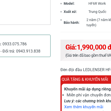
Model:
HF6R Work
Xuất xứ:
Trung Quốc
2 năm (7 năm kh
Bảo hành:
tuyến)
g:
0933.075.786
Giá:
1,990,000 
- Đổi trả:
0943.913.838
(Giá trên đã bao gồm thuế V
Đèn đội đầu LEDLENSER HF6R
QUÀ TẶNG & KHUYẾN MÃI
Khuyến mãi áp dụng riêng 
Miễn phí vận chuyển đơn 
Lưu ý: các chương trình k
Xem thêm khuyến mãi