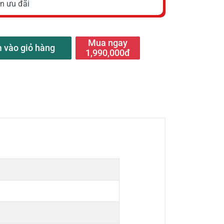
n ưu đãi
Mua ngay
 vào giỏ hàng
1,990,000đ