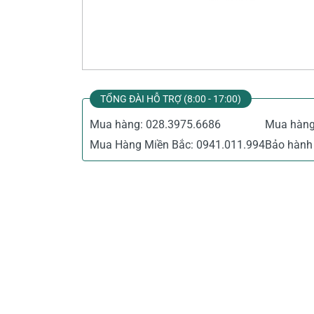
Thiết Bị Đo Điện
Thước Đo Laser
Đồ Bảo Hộ Lao Động
TỔNG ĐÀI HỖ TRỢ (8:00 - 17:00)
Mua hàng:
028.3975.6686
Mua hàn
Mua Hàng Miền Bắc:
0941.011.994
Bảo hành 