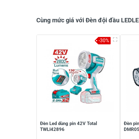
Cùng mức giá với Đèn đội đầu LED
-30%
Viết nhận xét về sản phẩm
Đánh giá sao
Họ v
Viết nhận xét của bạn vào bên dư
Đèn Led dùng pin 42V Total
Đèn pin
TWLI42896
DMR0