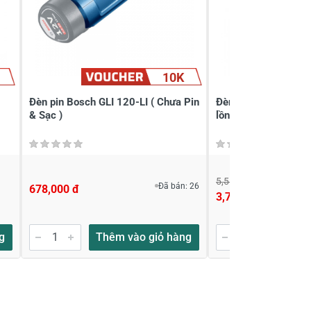
10K
Đèn pin Bosch GLI 120-LI ( Chưa Pin
Đèn công trường là
& Sạc )
lồng WORX WU029.
5,550,000 đ
Đã bán: 26
678,000 đ
3,790,000 đ
g
Thêm vào giỏ hàng
Thêm