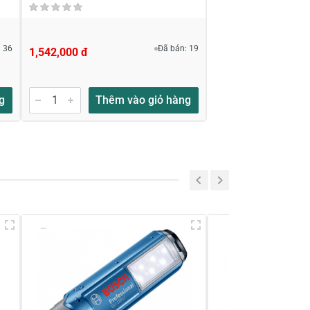
 36
Đã bán: 19
1,542,000 đ
g
Thêm vào giỏ hàng