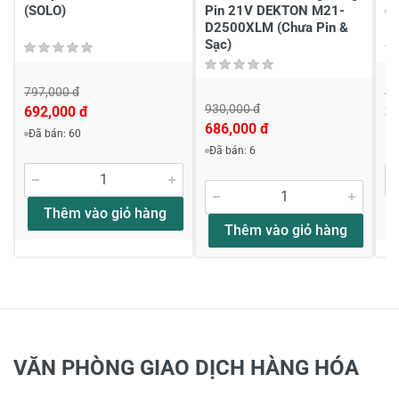
(SOLO)
Pin 21V DEKTON M21-
đ
D2500XLM (Chưa Pin &
Sạc)
797,000 đ
49
930,000 đ
692,000 đ
3
686,000 đ
Đã bán: 60
Đã bán: 6
Thêm vào giỏ hàng
Thêm vào giỏ hàng
VĂN PHÒNG GIAO DỊCH HÀNG HÓA