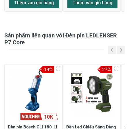
Thêm vào giỏ hàng
Thêm vào giỏ hàng
Họ và tên
*
Sản phẩm liên quan với Đèn pin LEDLENSER
P7 Core
Tiêu đề của nhận xét
*
Viết nhận xét của bạn vào bên dưới
*
-14%
-27%
10K
Gửi nhận xét
Đèn pin Bosch GLI 180-LI
Đèn Led Chiếu Sáng Dùng
Đế