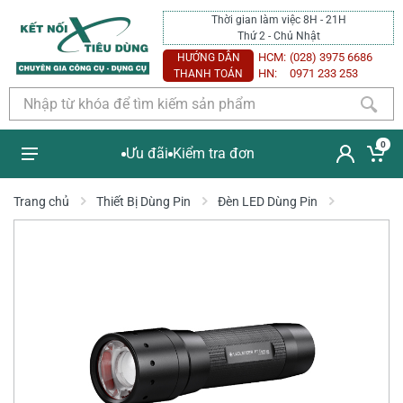
Thời gian làm việc 8H - 21H
Thứ 2 - Chủ Nhật
HCM:
(028) 3975 6686
HƯỚNG DẪN
HN:
0971 233 253
THANH TOÁN
0
Ưu đãi
Kiểm tra đơn
Trang chủ
Thiết Bị Dùng Pin
Đèn LED Dùng Pin