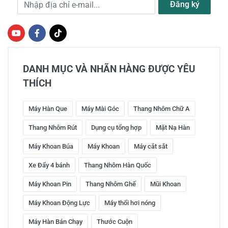
Địa chỉ e-mail
Đăng ký
DANH MỤC VÀ NHÃN HÀNG ĐƯỢC YÊU
THÍCH
Máy Hàn Que
Máy Mài Góc
Thang Nhôm Chữ A
Thang Nhôm Rút
Dụng cụ tổng hợp
Mặt Nạ Hàn
Máy Khoan Búa
Máy Khoan
Máy cắt sắt
Xe Đẩy 4 bánh
Thang Nhôm Hàn Quốc
Máy Khoan Pin
Thang Nhôm Ghế
Mũi Khoan
Máy Khoan Động Lực
Máy thổi hơi nóng
Máy Hàn Bán Chạy
Thước Cuộn