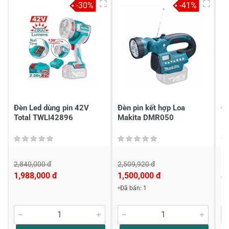
-30%
-41%
4
-
3
-
2
-
1
-
Chia sẻ nhận xét về sản phẩm
Viết nhận xét của bạn
Đèn Led dùng pin 42V
Đèn pin kết hợp Loa
Đè
Total TWLI42896
Makita DMR050
1
(C
2,840,000 đ
2,509,920 đ
1,
1,988,000 đ
1,500,000 đ
Đ
Đã bán: 1
Viết nhận xét về sản phẩm
Đánh giá sao