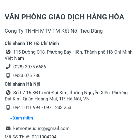
Tiêu đề của nhận xét
*
VĂN PHÒNG GIAO DỊCH HÀNG HÓA
Công Ty TNHH MTV TM Kết Nối Tiêu Dùng
Viết nhận xét của bạn vào bên dưới
*
Chi nhánh TP. Hồ Chí Minh
115 Đường C18, Phường Bảy Hiền, Thành phố Hồ Chí Minh,
Việt Nam
(028) 3975 6686
0933 075 786
Chi nhánh Hà Nội
Gửi nhận xét
Số L7-16 KĐT mới Đại Kim, đường Nguyễn Xiển, Phường
Đại Kim, Quận Hoàng Mai, TP. Hà Nội, VN
0941 011 994 - 0971 233 253
» Xem thêm
ketnoitieudung@gmail.com
Mã Số Thuế: 0311904294