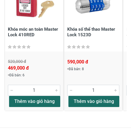
Chia sẻ nhận xét về sản phẩm
Viết nhận xét của bạn
Khóa móc an toàn Master
Khóa số thể thao Master
Kh
Lock 410RED
Lock 1523D
8
520,000 đ
590,000 đ
Li
469,000 đ
Đã bán: 8
Viết nhận xét về sản phẩm
Đã bán: 6
Đánh giá sao
Thêm vào giỏ hàng
Thêm vào giỏ hàng
Họ và tên
*