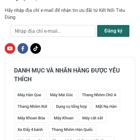
Hãy nhập địa chỉ e-mail để nhận tin ưu đãi từ Kết Nối Tiêu
Dùng
Địa chỉ e-mail
Đăng ký
DANH MỤC VÀ NHÃN HÀNG ĐƯỢC YÊU
THÍCH
Máy Hàn Que
Máy Mài Góc
Thang Nhôm Chữ A
Thang Nhôm Rút
Dụng cụ tổng hợp
Mặt Nạ Hàn
Máy Khoan Búa
Máy Khoan
Máy cắt sắt
Xe Đẩy 4 bánh
Thang Nhôm Hàn Quốc