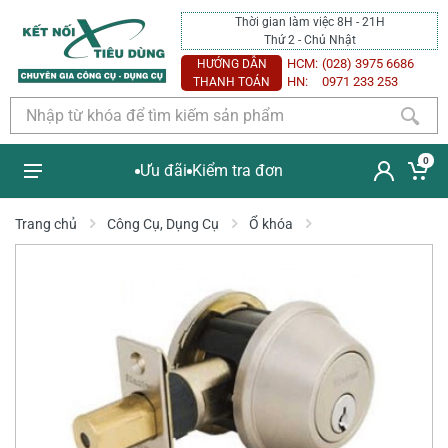
Thời gian làm việc 8H - 21H
Thứ 2 - Chủ Nhật
HCM:
(028) 3975 6686
HƯỚNG DẪN
HN:
0971 233 253
THANH TOÁN
0
Ưu đãi
Kiểm tra đơn
Trang chủ
Công Cụ, Dụng Cụ
Ổ khóa