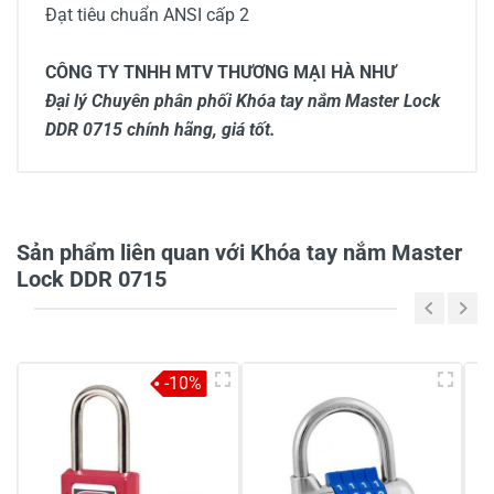
Đạt tiêu chuẩn ANSI cấp 2
CÔNG TY TNHH MTV THƯƠNG MẠI HÀ NHƯ
Đại lý Chuyên phân phối Khóa tay nắm Master Lock
DDR 0715 chính hãng, giá tốt.
0/5
Sản phẩm liên quan với Khóa tay nắm Master
Lock DDR 0715
5
-
4
-
-10%
3
-
2
-
1
-