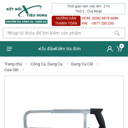
Thời gian làm việc 8H - 21H
Thứ 2 - Chủ Nhật
HCM:
(028) 3975 6686
HƯỚNG DẪN
HN:
0971 233 253
THANH TOÁN
0
Ưu đãi
Kiểm tra đơn
Trang chủ
Công Cụ, Dụng Cụ
Dụng Cụ Cắt
Cưa Sắt