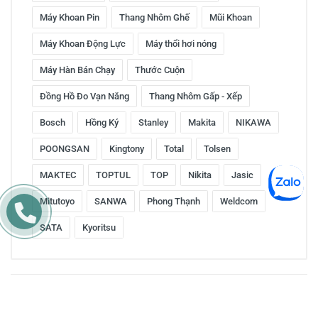
Máy Khoan Pin
Thang Nhôm Ghế
Mũi Khoan
Máy Khoan Động Lực
Máy thổi hơi nóng
Máy Hàn Bán Chạy
Thước Cuộn
Đồng Hồ Đo Vạn Năng
Thang Nhôm Gấp - Xếp
Bosch
Hồng Ký
Stanley
Makita
NIKAWA
POONGSAN
Kingtony
Total
Tolsen
MAKTEC
TOPTUL
TOP
Nikita
Jasic
Mitutoyo
SANWA
Phong Thạnh
Weldcom
SATA
Kyoritsu
Copyright © 2016 by ketnoitieudung.vn. All rights reserved