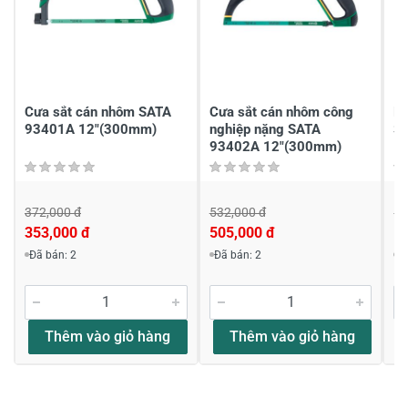
Cưa sắt cán nhôm SATA
Cưa sắt cán nhôm công
Kh
93401A 12"(300mm)
nghiệp nặng SATA
S
93402A 12"(300mm)
12
372,000 đ
532,000 đ
19
353,000 đ
505,000 đ
1
Đã bán: 2
Đã bán: 2
Đ
Thêm vào giỏ hàng
Thêm vào giỏ hàng