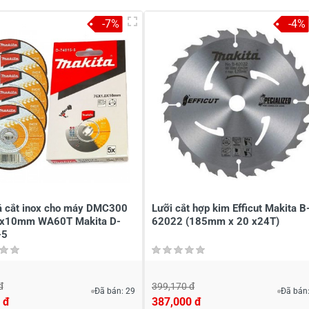
-7%
-4%
à tên
*
Tiêu đề của nhận xét
*
ới
*
á cắt inox cho máy DMC300
Lưỡi cắt hợp kim Efficut Makita B
0x10mm WA60T Makita D-
62022 (185mm x 20 x24T)
-5
đ
399,170 đ
Đã bán: 29
Đã bán:
 đ
387,000 đ