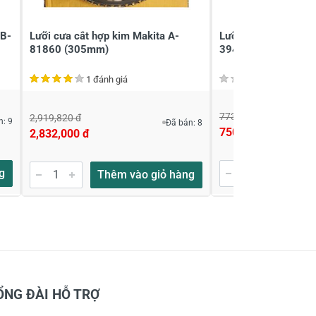
 B-
Lưỡi cưa cắt hợp kim Makita A-
Lưỡi cưa hợp kim 2
81860 (305mm)
39497
1 đánh giá
773,390 đ
2,919,820 đ
n: 9
Đã bán: 8
750,000 đ
2,832,000 đ
g
Thêm
Thêm vào giỏ hàng
ỔNG ĐÀI HỖ TRỢ