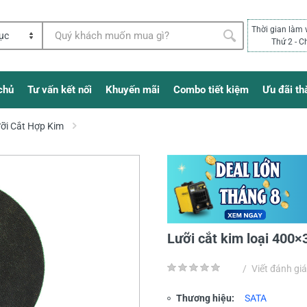
Thời gian làm 
Thứ 2 - C
chủ
Tư vấn kết nối
Khuyến mãi
Combo tiết kiệm
Ưu đãi th
ỡi Cắt Hợp Kim
Lưỡi cắt kim loại 40
/
Viết đánh giá
Thương hiệu:
SATA