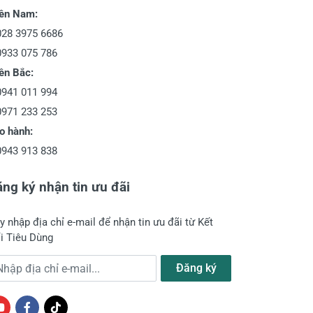
ền Nam:
028 3975 6686
0933 075 786
ền Bắc:
0941 011 994
0971 233 253
o hành:
0943 913 838
ng ký nhận tin ưu đãi
y nhập địa chỉ e-mail để nhận tin ưu đãi từ Kết
i Tiêu Dùng
a chỉ e-mail
Đăng ký