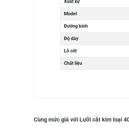
Xuất xứ
Model
Đường kính
Độ dày
Lỗ cốt
Chất liệu
0/5
Cùng mức giá với Lưỡi cắt kim loạ