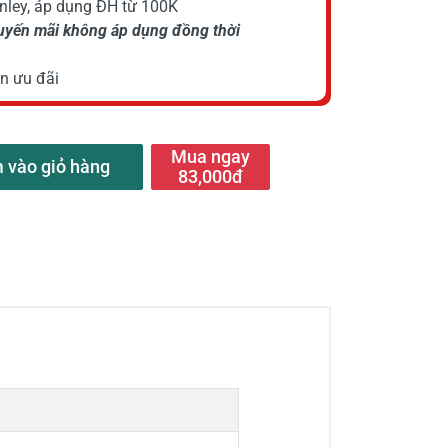
anley, áp dụng ĐH từ 100K
huyến mãi không áp dụng đồng thời
n ưu đãi
Mua ngay
 vào giỏ hàng
83,000đ