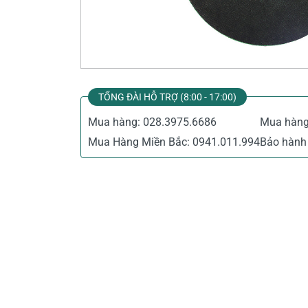
Thiết Bị Đo Điện
Thước Đo Laser
Đồ Bảo Hộ Lao Động
TỔNG ĐÀI HỖ TRỢ (8:00 - 17:00)
Mua hàng:
028.3975.6686
Mua hàn
Mua Hàng Miền Bắc:
0941.011.994
Bảo hành 