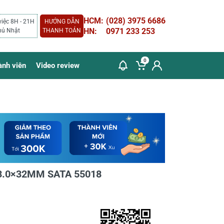
HCM:
(028) 3975 6686
việc 8H - 21H
HƯỚNG DẪN
HN:
0971 233 253
hủ Nhật
THANH TOÁN
0
ành viên
Video review
0×3.0×32MM SATA 55018