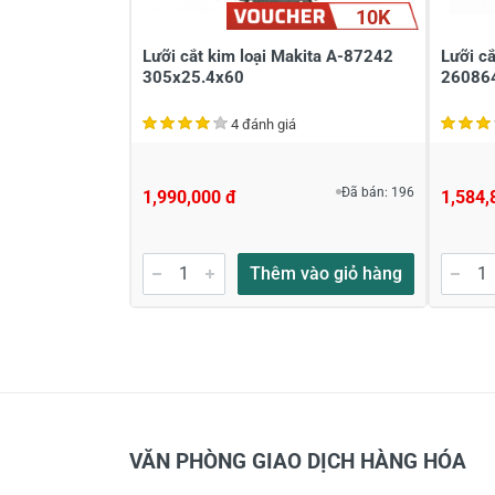
10K
Lưỡi cắt kim loại Makita A-87242
Lưỡi c
305x25.4x60
26086
4 đánh giá
Đã bán: 196
1,990,000 đ
1,584,
Thêm vào giỏ hàng
VĂN PHÒNG GIAO DỊCH HÀNG HÓA