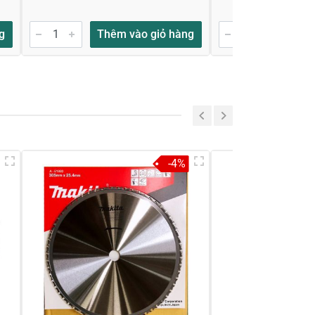
g
Thêm vào giỏ hàng
Thêm
-4%