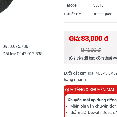
Model:
55018
Xuất xứ:
Trung Quốc
Giá:
83,000 đ
g:
0933.075.786
87,000 đ
- Đổi trả:
0943.913.838
(Giá trên đã bao gồm thuế V
Lưỡi cắt kim loại 400×3.0×3
hàng nhanh
QUÀ TẶNG & KHUYẾN MÃI
Khuyến mãi áp dụng riêng 
Miễn phí vận chuyển đơn 
Giảm 5% Dewalt, Bosch, 