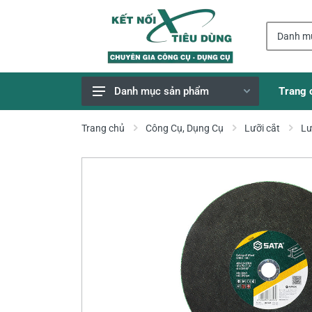
Trang 
Danh mục sản phẩm
Giao Hàng Miễn Phí
Trang chủ
Công Cụ, Dụng Cụ
Lưỡi cắt
Lư
Công Cụ, Dụng Cụ
Thiết Bị Dùng Pin
Dụng Cụ Điện
Thiết Bị Nâng Đỡ
Thang nhôm
Phụ Tùng, Linh Kiện
Máy Hàn & Phụ Kiện