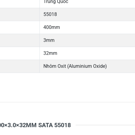
Trung Quốc
55018
400mm
3mm
32mm
Nhôm Oxit (Aluminium Oxide)
5
-
4
-
Chi
3
-
2
-
1
-
i 400×3.0×32MM SATA 55018