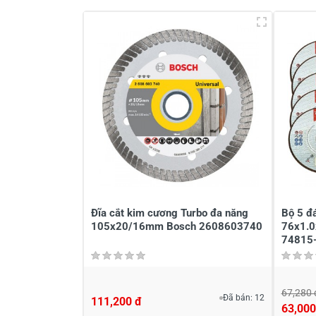
Viết nhận xét về sản phẩm
Đánh giá sao
Họ v
Viết nhận xét của bạn vào bên dư
Đĩa cắt kim cương Turbo đa năng
Bộ 5 đ
105x20/16mm Bosch 2608603740
76x1.
74815
67,280 
Đã bán: 12
111,200 đ
63,000