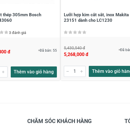
ắt thép 305mm Bosch
Lưỡi hợp kim cắt sắt, inox Makita
43060
23151 dành cho LC1230
3 đánh giá
5,430,540 đ
Đã bá
Đã bán: 55
800 đ
5,268,000 đ
Thêm vào giỏ hàn
Thêm vào giỏ hàng
CHĂM SÓC KHÁCH HÀNG
T