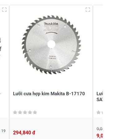
-
Lưỡi cưa hợp kim Makita B-17170
Lưỡi cắt kim loại 
SATA 55002
9,000 đ
 19
294,840 đ
9,000 đ